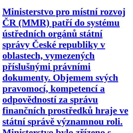
Ministerstvo pro místní rozvoj
ČR (MMR) patří do systému
ústředních orgánů státní
správy České republiky v
oblastech, vymezených
příslušnými právními
dokumenty. Objemem svých
pravomocí, kompetencí a
odpovědností za správu
finančních prostředků hraje ve
státní správě významnou roli.
Ministerstvo bylo zřízeno s