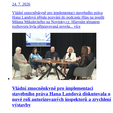
24. 7. 2026
Vládní zmocněnkyně pro implementaci stavebního práva
Hana Landová přijala pozvání do podcastu Hlas na poušti
Milana Mikuleckého na Novinky.cz. Hlavním tématem
rozhovoru byla připravovaná novela...
více
Vládní zmocněnkyně pro implementaci
stavebního práva Hana Landová diskutovala o
nové roli autorizovaných inspektorů a zrychlení
výstavby