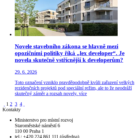
Novele stavebního zákona se hlavně mezi
opozičními politiky říká „lex developer“. Je
novela skutečně vstřícnější k developerům?
29. 6. 2026
Toto označení vzniklo pravděpodobně kvůli zařazení velkých
rezidenčních projektů pod speciální režim, ale to že neodráží
skutečný záměr a rozsah novely.
více
1
2
3
4
Kontakty
Ministerstvo pro místní rozvoj
Staroměstské náměstí 6
110 00 Praha 1
tel.: +420 224 861 111 (ústředna)