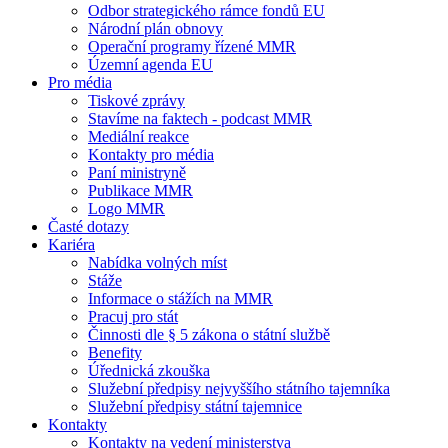
Odbor strategického rámce fondů EU
Národní plán obnovy
Operační programy řízené MMR
Územní agenda EU
Pro média
Tiskové zprávy
Stavíme na faktech - podcast MMR
Mediální reakce
Kontakty pro média
Paní ministryně
Publikace MMR
Logo MMR
Časté dotazy
Kariéra
Nabídka volných míst
Stáže
Informace o stážích na MMR
Pracuj pro stát
Činnosti dle § 5 zákona o státní službě
Benefity
Úřednická zkouška
Služební předpisy nejvyššího státního tajemníka
Služební předpisy státní tajemnice
Kontakty
Kontakty na vedení ministerstva