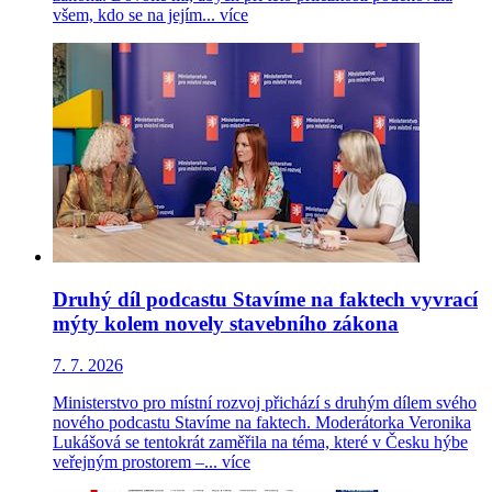
všem, kdo se na jejím...
více
Druhý díl podcastu Stavíme na faktech vyvrací
mýty kolem novely stavebního zákona
7. 7. 2026
Ministerstvo pro místní rozvoj přichází s druhým dílem svého
nového podcastu Stavíme na faktech. Moderátorka Veronika
Lukášová se tentokrát zaměřila na téma, které v Česku hýbe
veřejným prostorem –...
více