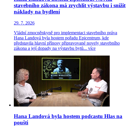
stavebního zákona má zrychlit výstavbu i snížit
náklady na bydlení
29. 7. 2026
Vládní zmocněnkyně pro implementaci stavebního práva
Hana Landová byla hostem pořadu Epicentrum, kde
představila hlavní přínosy připravované novely stavebního
zákona a její dopady na výstavbu bytů...
více
Hana Landová byla hostem podcastu Hlas na
poušti