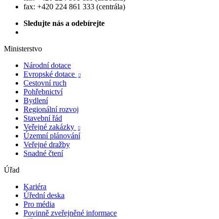
fax: +420 224 861 333 (centrála)
Sledujte nás a odebírejte
Ministerstvo
Národní dotace
Evropské dotace

Cestovní ruch
Pohřebnictví
Bydlení
Regionální rozvoj
Stavební řád
Veřejné zakázky

Územní plánování
Veřejné dražby
Snadné čtení
Úřad
Kariéra
Úřední deska
Pro média
Povinně zveřejněné informace