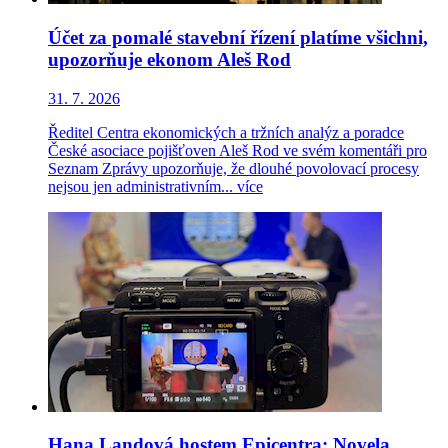
Účet za pomalé stavební řízení platíme všichni,
upozorňuje ekonom Aleš Rod
31. 7. 2026
Ředitel Centra ekonomických a tržních analýz a poradce
České asociace pojišťoven Aleš Rod ve svém komentáři pro
Seznam Zprávy upozorňuje, že dlouhé povolovací procesy
nejsou jen administrativním...
více
Hana Landová hostem Epicentra: Novela