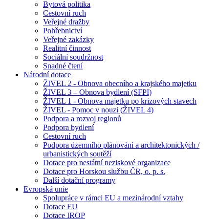
Bytová politika
Cestovní ruch
Veřejné dražby
Pohřebnictví
Veřejné zakázky
Realitní činnost
Sociální soudržnost
Snadné čtení
Národní dotace
ŽIVEL 2 - Obnova obecního a krajského majetku
ŽIVEL 3 – Obnova bydlení (SFPI)
ŽIVEL 1 - Obnova majetku po krizových stavech
ŽIVEL - Pomoc v nouzi (ŽIVEL 4)
Podpora a rozvoj regionů
Podpora bydlení
Cestovní ruch
Podpora územního plánování a architektonických /
urbanistických soutěží
Dotace pro nestátní neziskové organizace
Dotace pro Horskou službu ČR, o. p. s.
Další dotační programy
Evropská unie
Spolupráce v rámci EU a mezinárodní vztahy
Dotace EU
Dotace IROP