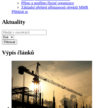
Přímo a nepřímo řízené organizace
Základní přehled přístupnosti objektů MMR
Přihlásit se
Aktuality
Filtrovat
Výpis článků