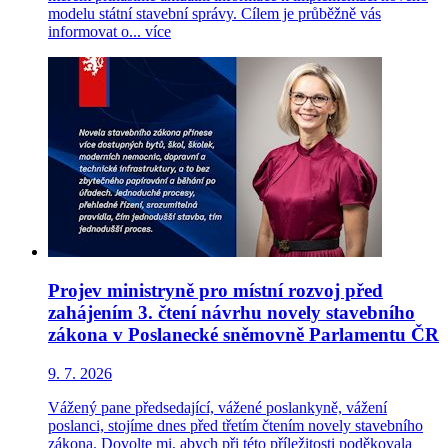
modelu státní stavební správy. Cílem je průběžně vás
informovat o...
více
Projev ministryně pro místní rozvoj před
zahájením 3. čtení návrhu novely stavebního
zákona v Poslanecké sněmovně Parlamentu ČR
9. 7. 2026
Vážený pane předsedající, vážené poslankyně, vážení
poslanci, stojíme dnes před třetím čtením novely stavebního
zákona. Dovolte mi, abych při této příležitosti poděkovala