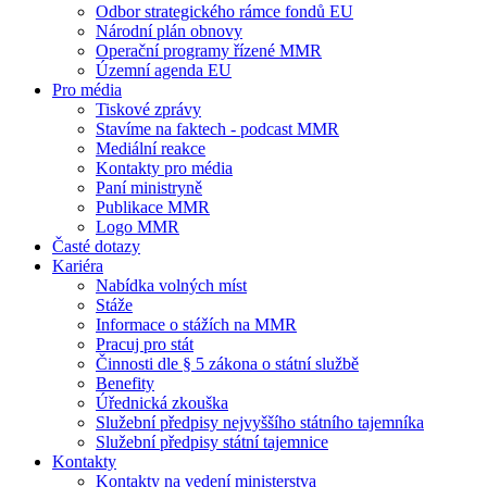
Odbor strategického rámce fondů EU
Národní plán obnovy
Operační programy řízené MMR
Územní agenda EU
Pro média
Tiskové zprávy
Stavíme na faktech - podcast MMR
Mediální reakce
Kontakty pro média
Paní ministryně
Publikace MMR
Logo MMR
Časté dotazy
Kariéra
Nabídka volných míst
Stáže
Informace o stážích na MMR
Pracuj pro stát
Činnosti dle § 5 zákona o státní službě
Benefity
Úřednická zkouška
Služební předpisy nejvyššího státního tajemníka
Služební předpisy státní tajemnice
Kontakty
Kontakty na vedení ministerstva