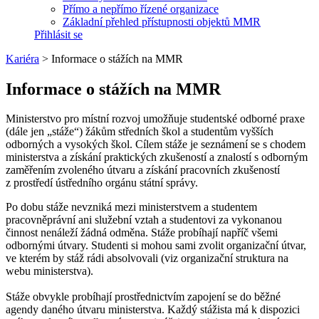
Přímo a nepřímo řízené organizace
Základní přehled přístupnosti objektů MMR
Přihlásit se
Kariéra
>
Informace o stážích na MMR
Informace o stážích na MMR
Ministerstvo pro místní rozvoj umožňuje studentské odborné praxe
(dále jen „stáže“) žákům středních škol a studentům vyšších
odborných a vysokých škol. Cílem stáže je seznámení se s chodem
ministerstva a získání praktických zkušeností a znalostí s odborným
zaměřením zvoleného útvaru a získání pracovních zkušeností
z prostředí ústředního orgánu státní správy.
Po dobu stáže nevzniká mezi ministerstvem a studentem
pracovněprávní ani služební vztah a studentovi za vykonanou
činnost nenáleží žádná odměna. Stáže probíhají napříč všemi
odbornými útvary. Studenti si mohou sami zvolit organizační útvar,
ve kterém by stáž rádi absolvovali (viz organizační struktura na
webu ministerstva).
Stáže obvykle probíhají prostřednictvím zapojení se do běžné
agendy daného útvaru ministerstva. Každý stážista má k dispozici