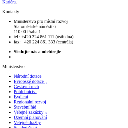
Kariéra
.
Kontakty
Ministerstvo pro místní rozvoj
Staroměstské náměstí 6
110 00 Praha 1
tel.: +420 224 861 111 (ústředna)
fax: +420 224 861 333 (centrála)
Sledujte nás a odebírejte
Ministerstvo
Národní dotace
Evropské dotace

Cestovní ruch
Pohřebnictví
Bydlení
Regionální rozvoj
Stavební řád
Veřejné zakázky

Územní plánování
Veřejné dražby
Snadné čtení