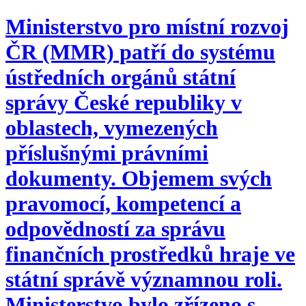
Ministerstvo pro místní rozvoj
ČR (MMR) patří do systému
ústředních orgánů státní
správy České republiky v
oblastech, vymezených
příslušnými právními
dokumenty. Objemem svých
pravomocí, kompetencí a
odpovědností za správu
finančních prostředků hraje ve
státní správě významnou roli.
Ministerstvo bylo zřízeno s