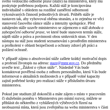
svého vedoucího odborné praxe (stáže) na ministerstvu, který mu
poskytuje potřebnou podporu. Každá stáž je koncipována
individuálně s ohledem na rozdílné zaměření odbornosti
vykonávaných činností jednotlivých útvarů. Průběh stáže je
nastaven tak, aby vyhovoval oběma stranám, a to zejména ve věci
stanovení časového rámce stáže a intenzity spolupráce. Před
zahájením stáže uzavře ministerstvo se zájemcem o stáž
dohodu o
zabezpečení odborné praxe
, ve které bude stanoven termín stáže,
náplň stáže a práva a povinnosti obou smluvních stran. V den
nástupu na stáž jsou studenti seznamováni s prostředím ministerstva
a proškoleni v oblasti bezpečnosti a ochrany zdraví při práci a
požární ochraně.
V případě zájmu o absolvování stáže zašlete krátký motivační dopis
a profesní životopis na adresu:
staze@mmr.gov.cz
. Do předmětu
uveďte text
„Žádost o výkon stáže“
. Následně Vás bude
kontaktovat pověřená osoba z odboru personálního, která Vás bude
informovat o aktuálních možnostech a v případě volné kapacity
zajistí potřebné kroky pro realizaci stáže v příslušném útvaru
ministerstva.
Pokud jste studium již dokončili a máte zájem o místo v pracovním
či služebním poměru v Ministerstvu pro místní rozvoj, můžete se
přihlásit do některého z vyhlášených výběrových řízení na
neobsazená místa, která jsou zveřejněna na webu ministerstva v části