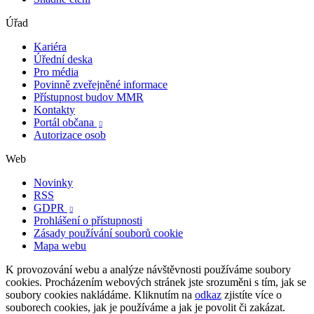
Úřad
Kariéra
Úřední deska
Pro média
Povinně zveřejněné informace
Přístupnost budov MMR
Kontakty
Portál občana

Autorizace osob
Web
Novinky
RSS
GDPR

Prohlášení o přístupnosti
Zásady používání souborů cookie
Mapa webu
K provozování webu a analýze návštěvnosti používáme soubory
cookies. Procházením webových stránek jste srozuměni s tím, jak se
soubory cookies nakládáme. Kliknutím na
odkaz
zjistíte více o
souborech cookies, jak je používáme a jak je povolit či zakázat.