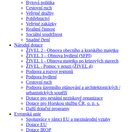
Bytová politika
Cestovní ruch
Veřejné dražby
Pohřebnictví
Veřejné zakázky
Realitní činnost
Sociální soudržnost
Snadné čtení
Národní dotace
ŽIVEL 2 - Obnova obecního a krajského majetku
ŽIVEL 3 – Obnova bydlení (SFPI)
ŽIVEL 1 - Obnova majetku po krizových stavech
ŽIVEL - Pomoc v nouzi (ŽIVEL 4)
Podpora a rozvoj regionů
Podpora bydlení
Cestovní ruch
Podpora územního plánování a architektonických /
urbanistických soutěží
Dotace pro nestátní neziskové organizace
Dotace pro Horskou službu ČR, o. p. s.
Další dotační programy
Evropská unie
Spolupráce v rámci EU a mezinárodní vztahy
Dotace EU
Dotace IROP