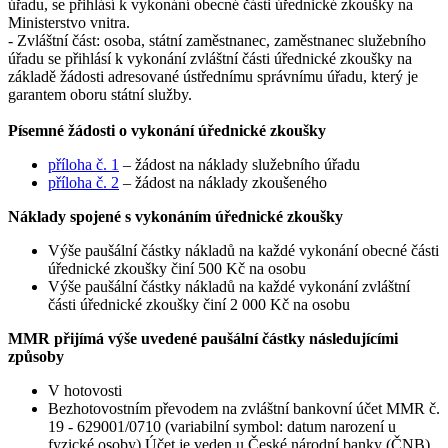
úřadu, se přihlásí k vykonání obecné části úřednické zkoušky na
Ministerstvo vnitra.
- Zvláštní část: osoba, státní zaměstnanec, zaměstnanec služebního
úřadu se přihlásí k vykonání zvláštní části úřednické zkoušky na
základě žádosti adresované ústřednímu správnímu úřadu, který je
garantem oboru státní služby.
Písemné žádosti o vykonání úřednické zkoušky
příloha č. 1
– žádost na náklady služebního úřadu
příloha č. 2
– žádost na náklady zkoušeného
Náklady spojené s vykonáním úřednické zkoušky
Výše paušální částky nákladů na každé vykonání obecné části
úřednické zkoušky činí 500 Kč na osobu
Výše paušální částky nákladů na každé vykonání zvláštní
části úřednické zkoušky činí 2 000 Kč na osobu
MMR přijímá výše uvedené paušální částky následujícími
způsoby
V hotovosti
Bezhotovostním převodem na zvláštní bankovní účet MMR č.
19 - 629001/0710 (variabilní symbol: datum narození u
fyzické osoby) Účet je veden u České národní banky (ČNB),