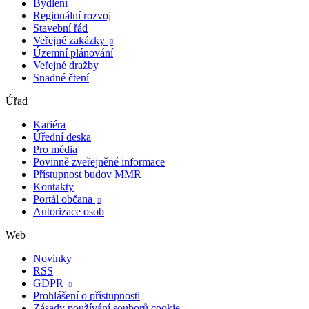
Bydlení
Regionální rozvoj
Stavební řád
Veřejné zakázky

Územní plánování
Veřejné dražby
Snadné čtení
Úřad
Kariéra
Úřední deska
Pro média
Povinně zveřejněné informace
Přístupnost budov MMR
Kontakty
Portál občana

Autorizace osob
Web
Novinky
RSS
GDPR

Prohlášení o přístupnosti
Zásady používání souborů cookie