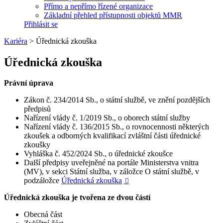
Přímo a nepřímo řízené organizace
Základní přehled přístupnosti objektů MMR
Přihlásit se
Kariéra
>
Úřednická zkouška
Úřednická zkouška
Právní úprava
Zákon č. 234/2014 Sb., o státní službě, ve znění pozdějších
předpisů
Nařízení vlády č. 1/2019 Sb., o oborech státní služby
Nařízení vlády č. 136/2015 Sb., o rovnocennosti některých
zkoušek a odborných kvalifikací zvláštní části úřednické
zkoušky
Vyhláška č. 452/2024 Sb., o úřednické zkoušce
Další předpisy uveřejněné na portále Ministerstva vnitra
(MV), v sekci Státní služba, v záložce O státní službě, v
podzáložce
Úřednická zkouška

Úřednická zkouška je tvořena ze dvou částí
Obecná část