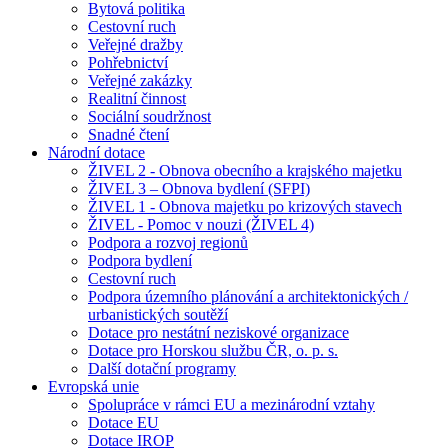
Bytová politika
Cestovní ruch
Veřejné dražby
Pohřebnictví
Veřejné zakázky
Realitní činnost
Sociální soudržnost
Snadné čtení
Národní dotace
ŽIVEL 2 - Obnova obecního a krajského majetku
ŽIVEL 3 – Obnova bydlení (SFPI)
ŽIVEL 1 - Obnova majetku po krizových stavech
ŽIVEL - Pomoc v nouzi (ŽIVEL 4)
Podpora a rozvoj regionů
Podpora bydlení
Cestovní ruch
Podpora územního plánování a architektonických /
urbanistických soutěží
Dotace pro nestátní neziskové organizace
Dotace pro Horskou službu ČR, o. p. s.
Další dotační programy
Evropská unie
Spolupráce v rámci EU a mezinárodní vztahy
Dotace EU
Dotace IROP