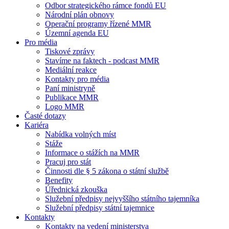
Odbor strategického rámce fondů EU
Národní plán obnovy
Operační programy řízené MMR
Územní agenda EU
Pro média
Tiskové zprávy
Stavíme na faktech - podcast MMR
Mediální reakce
Kontakty pro média
Paní ministryně
Publikace MMR
Logo MMR
Časté dotazy
Kariéra
Nabídka volných míst
Stáže
Informace o stážích na MMR
Pracuj pro stát
Činnosti dle § 5 zákona o státní službě
Benefity
Úřednická zkouška
Služební předpisy nejvyššího státního tajemníka
Služební předpisy státní tajemnice
Kontakty
Kontakty na vedení ministerstva