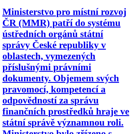
Ministerstvo pro místní rozvoj
ČR (MMR) patří do systému
ústředních orgánů státní
správy České republiky v
oblastech, vymezených
příslušnými právními
dokumenty. Objemem svých
pravomocí, kompetencí a
odpovědností za správu
finančních prostředků hraje ve
státní správě významnou roli.
Ministerstvo bylo zřízeno s