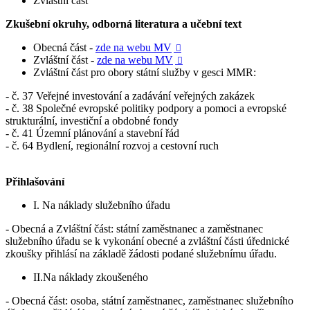
Zvláštní část
Zkušební okruhy, odborná literatura a učební text
Obecná část -
zde na webu MV

Zvláštní část -
zde na webu MV

Zvláštní část pro obory státní služby v gesci MMR:
- č. 37 Veřejné investování a zadávání veřejných zakázek
- č. 38 Společné evropské politiky podpory a pomoci a evropské
strukturální, investiční a obdobné fondy
- č. 41 Územní plánování a stavební řád
- č. 64 Bydlení, regionální rozvoj a cestovní ruch
Přihlašování
I. Na náklady služebního úřadu
- Obecná a Zvláštní část: státní zaměstnanec a zaměstnanec
služebního úřadu se k vykonání obecné a zvláštní části úřednické
zkoušky přihlásí na základě žádosti podané služebnímu úřadu.
II.Na náklady zkoušeného
- Obecná část: osoba, státní zaměstnanec, zaměstnanec služebního