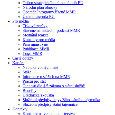
Odbor strategického rámce fondů EU
Národní plán obnovy
Operační programy řízené MMR
Územní agenda EU
Pro média
Tiskové zprávy
Stavíme na faktech - podcast MMR
Mediální reakce
Kontakty pro média
Paní ministryně
Publikace MMR
Logo MMR
Časté dotazy
Kariéra
Nabídka volných míst
Stáže
Informace o stážích na MMR
Pracuj pro stát
Činnosti dle § 5 zákona o státní službě
Benefity
Úřednická zkouška
Služební předpisy nejvyššího státního tajemníka
Služební předpisy státní tajemnice
Kontakty
Kontakty na vedení ministerstva