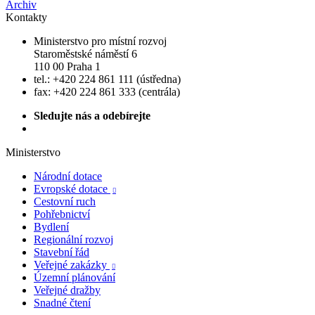
Archiv
Kontakty
Ministerstvo pro místní rozvoj
Staroměstské náměstí 6
110 00 Praha 1
tel.: +420 224 861 111 (ústředna)
fax: +420 224 861 333 (centrála)
Sledujte nás a odebírejte
Ministerstvo
Národní dotace
Evropské dotace

Cestovní ruch
Pohřebnictví
Bydlení
Regionální rozvoj
Stavební řád
Veřejné zakázky

Územní plánování
Veřejné dražby
Snadné čtení