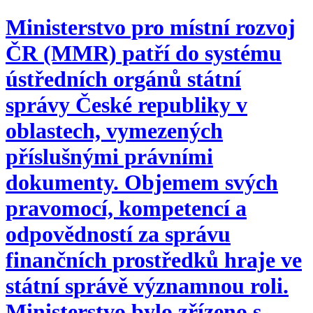
Ministerstvo pro místní rozvoj
ČR (MMR) patří do systému
ústředních orgánů státní
správy České republiky v
oblastech, vymezených
příslušnými právními
dokumenty. Objemem svých
pravomocí, kompetencí a
odpovědností za správu
finančních prostředků hraje ve
státní správě významnou roli.
Ministerstvo bylo zřízeno s