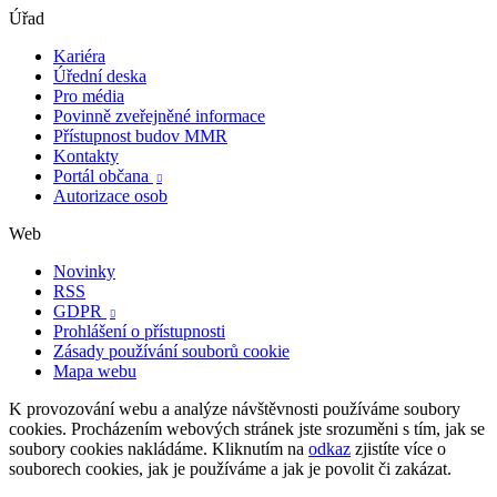
Úřad
Kariéra
Úřední deska
Pro média
Povinně zveřejněné informace
Přístupnost budov MMR
Kontakty
Portál občana

Autorizace osob
Web
Novinky
RSS
GDPR

Prohlášení o přístupnosti
Zásady používání souborů cookie
Mapa webu
K provozování webu a analýze návštěvnosti používáme soubory
cookies. Procházením webových stránek jste srozuměni s tím, jak se
soubory cookies nakládáme. Kliknutím na
odkaz
zjistíte více o
souborech cookies, jak je používáme a jak je povolit či zakázat.