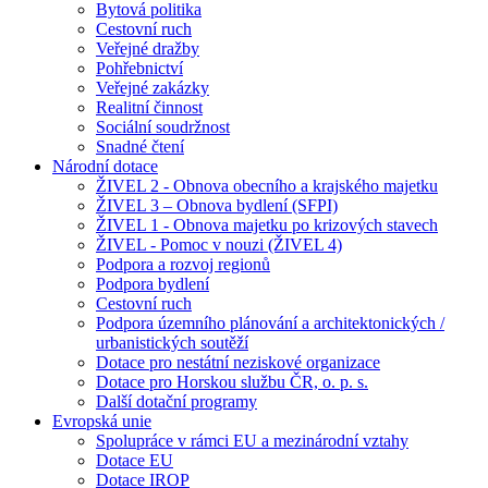
Bytová politika
Cestovní ruch
Veřejné dražby
Pohřebnictví
Veřejné zakázky
Realitní činnost
Sociální soudržnost
Snadné čtení
Národní dotace
ŽIVEL 2 - Obnova obecního a krajského majetku
ŽIVEL 3 – Obnova bydlení (SFPI)
ŽIVEL 1 - Obnova majetku po krizových stavech
ŽIVEL - Pomoc v nouzi (ŽIVEL 4)
Podpora a rozvoj regionů
Podpora bydlení
Cestovní ruch
Podpora územního plánování a architektonických /
urbanistických soutěží
Dotace pro nestátní neziskové organizace
Dotace pro Horskou službu ČR, o. p. s.
Další dotační programy
Evropská unie
Spolupráce v rámci EU a mezinárodní vztahy
Dotace EU
Dotace IROP