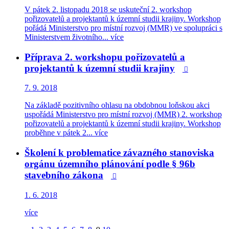
V pátek 2. listopadu 2018 se uskuteční 2. workshop
pořizovatelů a projektantů k územní studii krajiny. Workshop
pořádá Ministerstvo pro místní rozvoj (MMR) ve spolupráci s
Ministerstvem životního...
více
Příprava 2. workshopu pořizovatelů a
projektantů k územní studii krajiny

7. 9. 2018
Na základě pozitivního ohlasu na obdobnou loňskou akci
uspořádá Ministerstvo pro místní rozvoj (MMR) 2. workshop
pořizovatelů a projektantů k územní studii krajiny. Workshop
proběhne v pátek 2...
více
Školení k problematice závazného stanoviska
orgánu územního plánování podle § 96b
stavebního zákona

1. 6. 2018
více