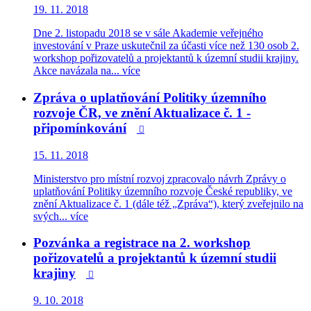
19. 11. 2018
Dne 2. listopadu 2018 se v sále Akademie veřejného
investování v Praze uskutečnil za účasti více než 130 osob 2.
workshop pořizovatelů a projektantů k územní studii krajiny.
Akce navázala na...
více
Zpráva o uplatňování Politiky územního
rozvoje ČR, ve znění Aktualizace č. 1 -
připomínkování

15. 11. 2018
Ministerstvo pro místní rozvoj zpracovalo návrh Zprávy o
uplatňování Politiky územního rozvoje České republiky, ve
znění Aktualizace č. 1 (dále též „Zpráva“), který zveřejnilo na
svých...
více
Pozvánka a registrace na 2. workshop
pořizovatelů a projektantů k územní studii
krajiny

9. 10. 2018