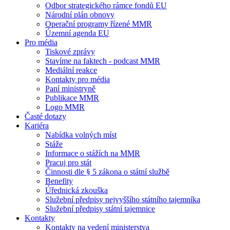
Odbor strategického rámce fondů EU
Národní plán obnovy
Operační programy řízené MMR
Územní agenda EU
Pro média
Tiskové zprávy
Stavíme na faktech - podcast MMR
Mediální reakce
Kontakty pro média
Paní ministryně
Publikace MMR
Logo MMR
Časté dotazy
Kariéra
Nabídka volných míst
Stáže
Informace o stážích na MMR
Pracuj pro stát
Činnosti dle § 5 zákona o státní službě
Benefity
Úřednická zkouška
Služební předpisy nejvyššího státního tajemníka
Služební předpisy státní tajemnice
Kontakty
Kontakty na vedení ministerstva