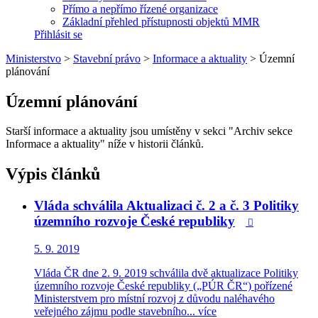
Přímo a nepřímo řízené organizace
Základní přehled přístupnosti objektů MMR
Přihlásit se
Ministerstvo
>
Stavební právo
>
Informace a aktuality
>
Územní
plánování
Územní plánování
Starší informace a aktuality jsou umístěny v sekci "Archiv sekce
Informace a aktuality" níže v historii článků.
Výpis článků
Vláda schválila Aktualizaci č. 2 a č. 3 Politiky
územního rozvoje České republiky

5. 9. 2019
Vláda ČR dne 2. 9. 2019 schválila dvě aktualizace Politiky
územního rozvoje České republiky („PÚR ČR“) pořízené
Ministerstvem pro místní rozvoj z důvodu naléhavého
veřejného zájmu podle stavebního...
více