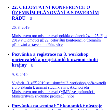
22. CELOSTÁTNÍ KONFERENCE O
ÚZEMNÍM PLÁNOVÁNÍ A STAVEBNÍM
ŘÁDU

26. 8. 2019
Ministerstvo pro místní rozvoj pořádá ve dnech 24. – 25. října
2019 v Olomouci již 22. celostátní konferenci o územním
plánování a stavebním řádu.
více
Pozvánka a registrace na 3. workshop
pořizovatelů a projektantů k územní studii
krajiny

9. 8. 2019
V pátek 13. září 2019 se uskuteční 3. workshop pořizovatelů
a projektantů k územní studii krajiny. Akci pořádá
Ministerstvo pro místní rozvoj (MMR) ve spolupráci s
Ministerstvem životního prostředí...
více
Pozvánka na seminář "Ekonomické nástroje