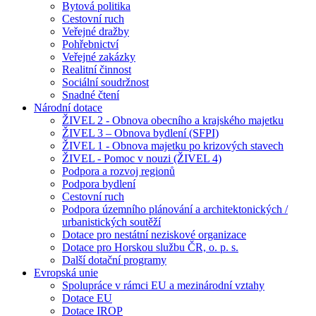
Bytová politika
Cestovní ruch
Veřejné dražby
Pohřebnictví
Veřejné zakázky
Realitní činnost
Sociální soudržnost
Snadné čtení
Národní dotace
ŽIVEL 2 - Obnova obecního a krajského majetku
ŽIVEL 3 – Obnova bydlení (SFPI)
ŽIVEL 1 - Obnova majetku po krizových stavech
ŽIVEL - Pomoc v nouzi (ŽIVEL 4)
Podpora a rozvoj regionů
Podpora bydlení
Cestovní ruch
Podpora územního plánování a architektonických /
urbanistických soutěží
Dotace pro nestátní neziskové organizace
Dotace pro Horskou službu ČR, o. p. s.
Další dotační programy
Evropská unie
Spolupráce v rámci EU a mezinárodní vztahy
Dotace EU
Dotace IROP