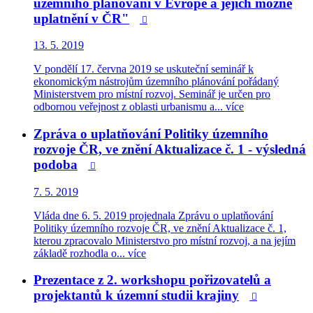
územního plánování v Evropě a jejich možné
uplatnění v ČR"

13. 5. 2019
V pondělí 17. června 2019 se uskuteční seminář k
ekonomickým nástrojům územního plánování pořádaný
Ministerstvem pro místní rozvoj. Seminář je určen pro
odbornou veřejnost z oblasti urbanismu a...
více
Zpráva o uplatňování Politiky územního
rozvoje ČR, ve znění Aktualizace č. 1 - výsledná
podoba

7. 5. 2019
Vláda dne 6. 5. 2019 projednala Zprávu o uplatňování
Politiky územního rozvoje ČR, ve znění Aktualizace č. 1,
kterou zpracovalo Ministerstvo pro místní rozvoj, a na jejím
základě rozhodla o...
více
Prezentace z 2. workshopu pořizovatelů a
projektantů k územní studii krajiny
