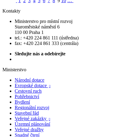
1
2
3
4
5
6
7
8
9
10
…
Kontakty
Ministerstvo pro místní rozvoj
Staroměstské náměstí 6
110 00 Praha 1
tel.: +420 224 861 111 (ústředna)
fax: +420 224 861 333 (centrála)
Sledujte nás a odebírejte
Ministerstvo
Národní dotace
Evropské dotace

Cestovní ruch
Pohřebnictví
Bydlení
Regionální rozvoj
Stavební řád
Veřejné zakázky

Územní plánování
Veřejné dražby
Snadné čtení