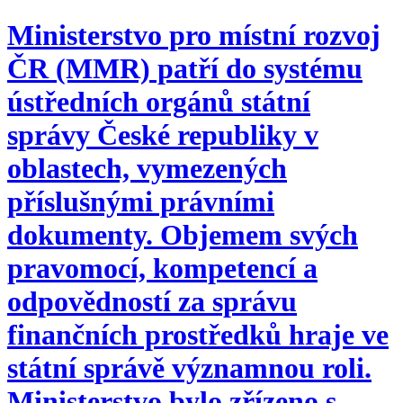
Ministerstvo pro místní rozvoj
ČR (MMR) patří do systému
ústředních orgánů státní
správy České republiky v
oblastech, vymezených
příslušnými právními
dokumenty. Objemem svých
pravomocí, kompetencí a
odpovědností za správu
finančních prostředků hraje ve
státní správě významnou roli.
Ministerstvo bylo zřízeno s