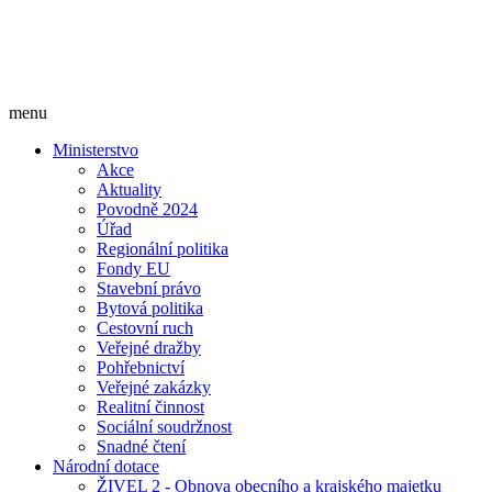
menu
Ministerstvo
Akce
Aktuality
Povodně 2024
Úřad
Regionální politika
Fondy EU
Stavební právo
Bytová politika
Cestovní ruch
Veřejné dražby
Pohřebnictví
Veřejné zakázky
Realitní činnost
Sociální soudržnost
Snadné čtení
Národní dotace
ŽIVEL 2 - Obnova obecního a krajského majetku