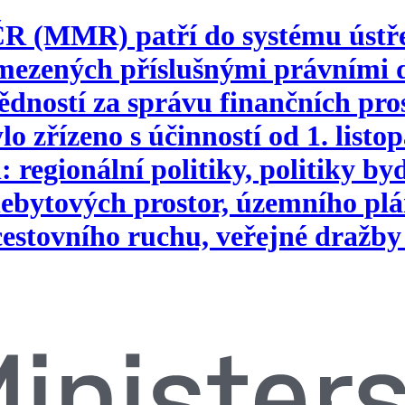
 ČR (MMR) patří do systému ústř
vymezených příslušnými právním
ností za správu finančních pros
o zřízeno s účinností od 1. list
 regionální politiky, politiky b
ebytových prostor, územního plá
 cestovního ruchu, veřejné dražby 