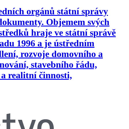
edních orgánů státní správy
i dokumenty. Objemem svých
tředků hraje ve státní správě
opadu 1996 a je ústředním
ydlení, rozvoje domovního a
nování, stavebního řádu,
a realitní činnosti,