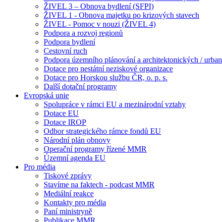
ŽIVEL 3 – Obnova bydlení (SFPI)
ŽIVEL 1 - Obnova majetku po krizových stavech
ŽIVEL - Pomoc v nouzi (ŽIVEL 4)
Podpora a rozvoj regionů
Podpora bydlení
Cestovní ruch
Podpora územního plánování a architektonických / urbani
Dotace pro nestátní neziskové organizace
Dotace pro Horskou službu ČR, o. p. s.
Další dotační programy
Evropská unie
Spolupráce v rámci EU a mezinárodní vztahy
Dotace EU
Dotace IROP
Odbor strategického rámce fondů EU
Národní plán obnovy
Operační programy řízené MMR
Územní agenda EU
Pro média
Tiskové zprávy
Stavíme na faktech - podcast MMR
Mediální reakce
Kontakty pro média
Paní ministryně
Publikace MMR