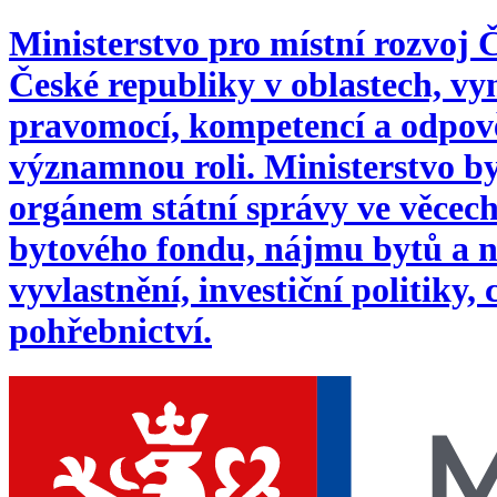
Ministerstvo pro místní rozvoj
České republiky v oblastech, 
pravomocí, kompetencí a odpověd
významnou roli. Ministerstvo byl
orgánem státní správy ve věcech:
bytového fondu, nájmu bytů a n
vyvlastnění, investiční politiky,
pohřebnictví.