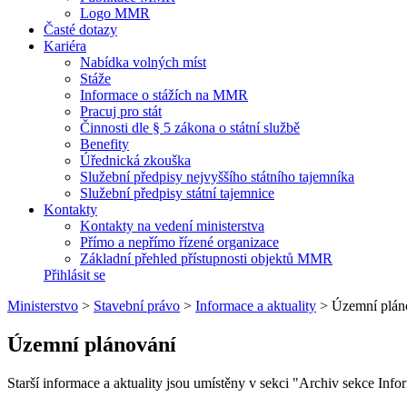
Logo MMR
Časté dotazy
Kariéra
Nabídka volných míst
Stáže
Informace o stážích na MMR
Pracuj pro stát
Činnosti dle § 5 zákona o státní službě
Benefity
Úřednická zkouška
Služební předpisy nejvyššího státního tajemníka
Služební předpisy státní tajemnice
Kontakty
Kontakty na vedení ministerstva
Přímo a nepřímo řízené organizace
Základní přehled přístupnosti objektů MMR
Přihlásit se
Ministerstvo
>
Stavební právo
>
Informace a aktuality
>
Územní plán
Územní plánování
Starší informace a aktuality jsou umístěny v sekci "Archiv sekce Inform