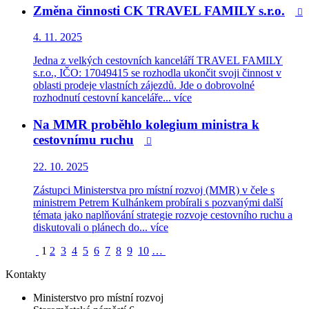
Změna činnosti CK TRAVEL FAMILY s.r.o.

4. 11. 2025
Jedna z velkých cestovních kanceláří TRAVEL FAMILY
s.r.o., IČO: 17049415 se rozhodla ukončit svoji činnost v
oblasti prodeje vlastních zájezdů. Jde o dobrovolné
rozhodnutí cestovní kanceláře...
více
Na MMR proběhlo kolegium ministra k
cestovnímu ruchu

22. 10. 2025
Zástupci Ministerstva pro místní rozvoj (MMR) v čele s
ministrem Petrem Kulhánkem probírali s pozvanými další
témata jako naplňování strategie rozvoje cestovního ruchu a
diskutovali o plánech do...
více
1
2
3
4
5
6
7
8
9
10
…
Kontakty
Ministerstvo pro místní rozvoj