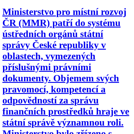
Ministerstvo pro místní rozvoj
ČR (MMR) patří do systému
ústředních orgánů státní
správy České republiky v
oblastech, vymezených
příslušnými právními
dokumenty. Objemem svých
pravomocí, kompetencí a
odpovědností za správu
finančních prostředků hraje ve
státní správě významnou roli.
Ministerstvo bylo zřízeno s