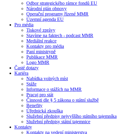
Odbor strategického rámce fondů EU
Národní plán obnovy
Operační programy řízené MMR
Územní agenda EU
Pro média
Tiskové zprávy
Stavíme na faktech - podcast MMR
Mediální reakce
Kontakty pro média
Paní ministryně
Publikace MMR
Logo MMR
Časté dotazy
Kariéra
Nabídka volných míst
Stáže
Informace o stážích na MMR
Pracuj pro stát
Činnosti dle § 5 zákona o státní službě
Benefity
Úřednická zkouška
Služební předpisy nejvyššího státního tajemníka
Služební předpisy státní tajemnice
Kontakty
Kontakty na vedení ministerstva