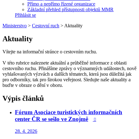
Přímo a nepřímo řízené organizace
Základní přehled přístupnosti objektů MMR
Přihlásit se
Ministerstvo
>
Cestovní ruch
>
Aktuality
Aktuality
Vítejte na informační stránce o cestovním ruchu.
V této rubrice naleznete aktuální a průběžné informace z oblasti
cestovního ruchu. Přinášíme zprávy o významných událostech, nově
vyhlašovaných výzvách a dalších tématech, která jsou důležitá jak
pro odborníky, tak pro širokou veřejnost. Sledujte naše aktuality a
buďte v obraze o dění v oboru.
Výpis článků
Fórum Asociace turistických informačních
center ČR se sešlo ve Znojmě

28. 4. 2026