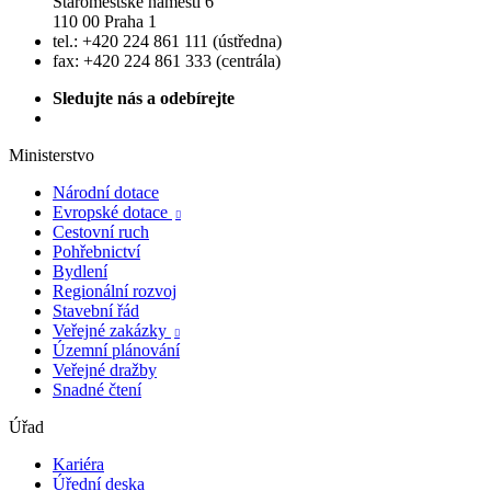
Staroměstské náměstí 6
110 00 Praha 1
tel.: +420 224 861 111 (ústředna)
fax: +420 224 861 333 (centrála)
Sledujte nás a odebírejte
Ministerstvo
Národní dotace
Evropské dotace

Cestovní ruch
Pohřebnictví
Bydlení
Regionální rozvoj
Stavební řád
Veřejné zakázky

Územní plánování
Veřejné dražby
Snadné čtení
Úřad
Kariéra
Úřední deska