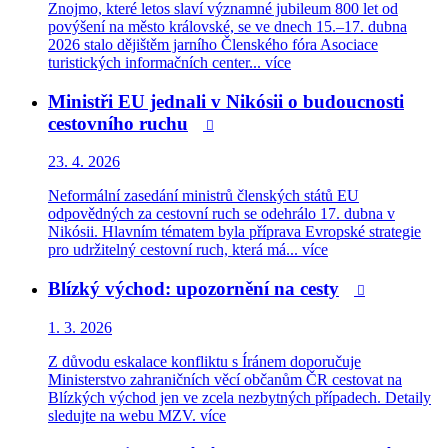
Znojmo, které letos slaví významné jubileum 800 let od
povýšení na město královské, se ve dnech 15.–17. dubna
2026 stalo dějištěm jarního Členského fóra Asociace
turistických informačních center...
více
Ministři EU jednali v Nikósii o budoucnosti
cestovního ruchu

23. 4. 2026
Neformální zasedání ministrů členských států EU
odpovědných za cestovní ruch se odehrálo 17. dubna v
Nikósii. Hlavním tématem byla příprava Evropské strategie
pro udržitelný cestovní ruch, která má...
více
Blízký východ: upozornění na cesty

1. 3. 2026
Z důvodu eskalace konfliktu s Íránem doporučuje
Ministerstvo zahraničních věcí občanům ČR cestovat na
Blízkých východ jen ve zcela nezbytných případech. Detaily
sledujte na webu MZV.
více