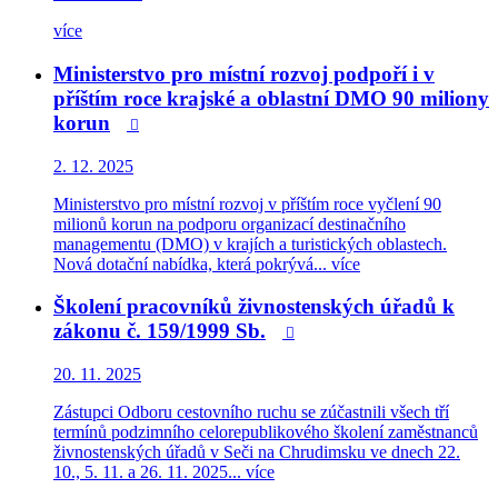
více
Ministerstvo pro místní rozvoj podpoří i v
příštím roce krajské a oblastní DMO 90 miliony
korun

2. 12. 2025
Ministerstvo pro místní rozvoj v příštím roce vyčlení 90
milionů korun na podporu organizací destinačního
managementu (DMO) v krajích a turistických oblastech.
Nová dotační nabídka, která pokrývá...
více
Školení pracovníků živnostenských úřadů k
zákonu č. 159/1999 Sb.

20. 11. 2025
Zástupci Odboru cestovního ruchu se zúčastnili všech tří
termínů podzimního celorepublikového školení zaměstnanců
živnostenských úřadů v Seči na Chrudimsku ve dnech 22.
10., 5. 11. a 26. 11. 2025...
více