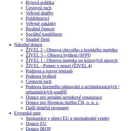
Bytová politika
Cestovní ruch
Veřejné dražby
Pohřebnictví
Veřejné zakázky
Realitní činnost
Sociální soudržnost
Snadné čtení
Národní dotace
ŽIVEL 2 - Obnova obecního a krajského majetku
ŽIVEL 3 – Obnova bydlení (SFPI)
ŽIVEL 1 - Obnova majetku po krizových stavech
ŽIVEL - Pomoc v nouzi (ŽIVEL 4)
Podpora a rozvoj regionů
Podpora bydlení
Cestovní ruch
Podpora územního plánování a architektonických /
urbanistických soutěží
Dotace pro nestátní neziskové organizace
Dotace pro Horskou službu ČR, o. p. s.
Další dotační programy
Evropská unie
Spolupráce v rámci EU a mezinárodní vztahy
Dotace EU
Dotace IROP