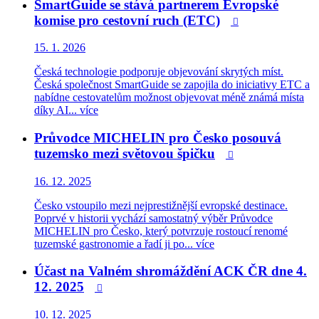
SmartGuide se stává partnerem Evropské
komise pro cestovní ruch (ETC)

15. 1. 2026
Česká technologie podporuje objevování skrytých míst.
Česká společnost SmartGuide se zapojila do iniciativy ETC a
nabídne cestovatelům možnost objevovat méně známá místa
díky AI...
více
Průvodce MICHELIN pro Česko posouvá
tuzemsko mezi světovou špičku

16. 12. 2025
Česko vstoupilo mezi nejprestižnější evropské destinace.
Poprvé v historii vychází samostatný výběr Průvodce
MICHELIN pro Česko, který potvrzuje rostoucí renomé
tuzemské gastronomie a řadí ji po...
více
Účast na Valném shromáždění ACK ČR dne 4.
12. 2025

10. 12. 2025