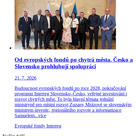
Od evropských fondů po chytrá města. Česko a
Slovensko prohlubují spolupráci
21. 7. 2026
Budoucnost evropských fondů po roce 2028, pokračování
programu Interreg Slovensko–Česko, veřejné investování i
rozvoj chytrých měst. To byla hlavní témata jednání
ministryně pro místní rozvoj Zuzany Mrázové se slovenským
ministrem investic, regionálního rozvoje a informatizace
Samuelem...
více
Evropské fondy
Interreg