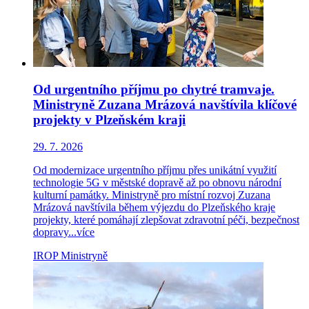
Od urgentního příjmu po chytré tramvaje.
Ministryně Zuzana Mrázová navštívila klíčové
projekty v Plzeňském kraji
29. 7. 2026
Od modernizace urgentního příjmu přes unikátní využití
technologie 5G v městské dopravě až po obnovu národní
kulturní památky. Ministryně pro místní rozvoj Zuzana
Mrázová navštívila během výjezdu do Plzeňského kraje
projekty, které pomáhají zlepšovat zdravotní péči, bezpečnost
dopravy...
více
IROP
Ministryně