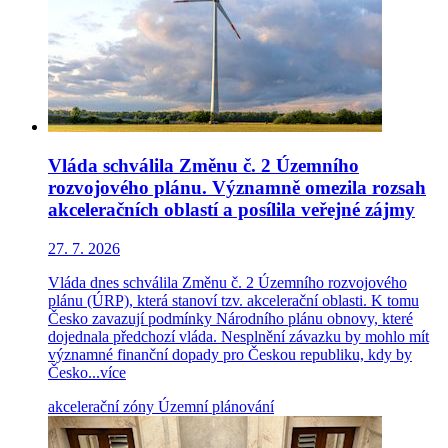
Vláda schválila Změnu č. 2 Územního
rozvojového plánu. Významně omezila rozsah
akceleračních oblastí a posílila veřejné zájmy
27. 7. 2026
Vláda dnes schválila Změnu č. 2 Územního rozvojového
plánu (ÚRP), která stanoví tzv. akcelerační oblasti. K tomu
Česko zavazují podmínky Národního plánu obnovy, které
dojednala předchozí vláda. Nesplnění závazku by mohlo mít
významné finanční dopady pro Českou republiku, kdy by
Česko...
více
akcelerační zóny
Územní plánování