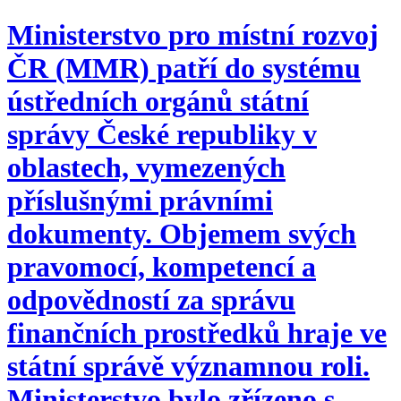
Ministerstvo pro místní rozvoj
ČR (MMR) patří do systému
ústředních orgánů státní
správy České republiky v
oblastech, vymezených
příslušnými právními
dokumenty. Objemem svých
pravomocí, kompetencí a
odpovědností za správu
finančních prostředků hraje ve
státní správě významnou roli.
Ministerstvo bylo zřízeno s