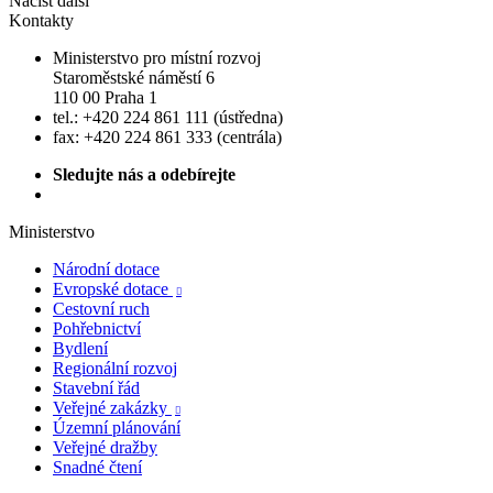
Načíst další
Kontakty
Ministerstvo pro místní rozvoj
Staroměstské náměstí 6
110 00 Praha 1
tel.: +420 224 861 111 (ústředna)
fax: +420 224 861 333 (centrála)
Sledujte nás a odebírejte
Ministerstvo
Národní dotace
Evropské dotace

Cestovní ruch
Pohřebnictví
Bydlení
Regionální rozvoj
Stavební řád
Veřejné zakázky

Územní plánování
Veřejné dražby
Snadné čtení