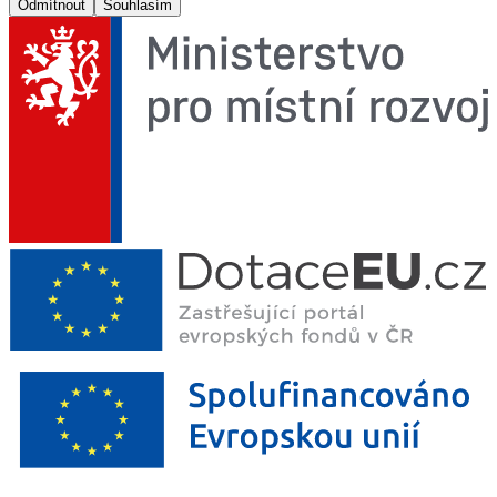
Odmítnout
Souhlasím