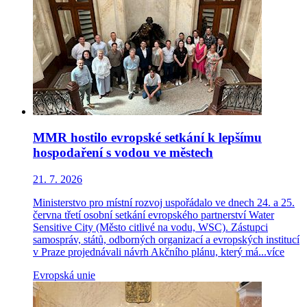
MMR hostilo evropské setkání k lepšímu
hospodaření s vodou ve městech
21. 7. 2026
Ministerstvo pro místní rozvoj uspořádalo ve dnech 24. a 25.
června třetí osobní setkání evropského partnerství Water
Sensitive City (Město citlivé na vodu, WSC). Zástupci
samospráv, států, odborných organizací a evropských institucí
v Praze projednávali návrh Akčního plánu, který má...
více
Evropská unie