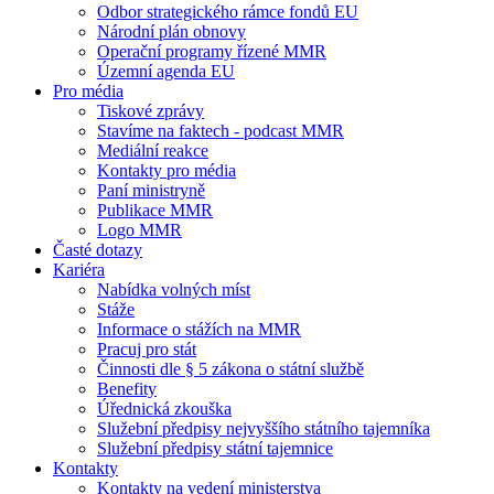
Odbor strategického rámce fondů EU
Národní plán obnovy
Operační programy řízené MMR
Územní agenda EU
Pro média
Tiskové zprávy
Stavíme na faktech - podcast MMR
Mediální reakce
Kontakty pro média
Paní ministryně
Publikace MMR
Logo MMR
Časté dotazy
Kariéra
Nabídka volných míst
Stáže
Informace o stážích na MMR
Pracuj pro stát
Činnosti dle § 5 zákona o státní službě
Benefity
Úřednická zkouška
Služební předpisy nejvyššího státního tajemníka
Služební předpisy státní tajemnice
Kontakty
Kontakty na vedení ministerstva