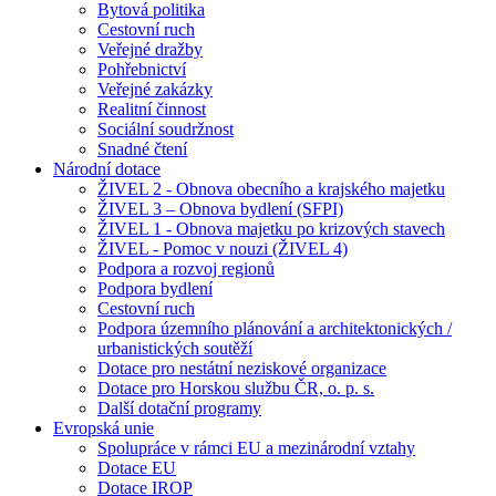
Bytová politika
Cestovní ruch
Veřejné dražby
Pohřebnictví
Veřejné zakázky
Realitní činnost
Sociální soudržnost
Snadné čtení
Národní dotace
ŽIVEL 2 - Obnova obecního a krajského majetku
ŽIVEL 3 – Obnova bydlení (SFPI)
ŽIVEL 1 - Obnova majetku po krizových stavech
ŽIVEL - Pomoc v nouzi (ŽIVEL 4)
Podpora a rozvoj regionů
Podpora bydlení
Cestovní ruch
Podpora územního plánování a architektonických /
urbanistických soutěží
Dotace pro nestátní neziskové organizace
Dotace pro Horskou službu ČR, o. p. s.
Další dotační programy
Evropská unie
Spolupráce v rámci EU a mezinárodní vztahy
Dotace EU
Dotace IROP