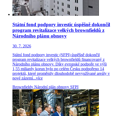
Státní fond podpory investic úspěšně dokončil
program revitalizace velkých brownfieldů z
Národního plánu obnovy
30. 7. 2026
Státní fond podpory investic (SFPI) úspěšně dokončil
program revitalizace velkých brownfieldů financovaný z
Národního plánu obnovy. Díky evropské podpoře ve výši
1,55 miliardy korun bylo po celém Česku podpořeno 14
projektů, které proměnily dlouhodobě nevyužívané areály v
nové zázemí...
více
Brownfieldy
Národní plán obnovy
SFPI