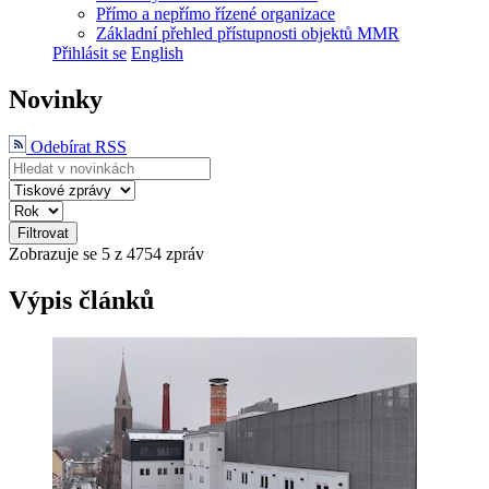
Přímo a nepřímo řízené organizace
Základní přehled přístupnosti objektů MMR
Přihlásit se
English
Novinky
Odebírat RSS
Filtrovat
Zobrazuje se
5
z 4754 zpráv
Výpis článků