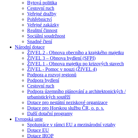
Bytová politika
Cestovní ruch
Veřejné dražby
Pohřebnictví
Veřejné zakázky
Realitní činnost
Sociální soudržnost
Snadné čtení
Národní dotace
ŽIVEL 2 - Obnova obecního a krajského majetku
ŽIVEL 3 – Obnova bydlení (SFPI)
ŽIVEL 1 - Obnova majetku po krizových stavech
ŽIVEL - Pomoc v nouzi (ŽIVEL 4)
Podpora a rozvoj regionů
Podpora bydlení
Cestovní ruch
Podpora územního plánování a architektonických /
urbanistických soutěží
Dotace pro nestátní neziskové organizace
Dotace pro Horskou službu ČR, o. p. s.
Další dotační programy
Evropská unie
Spolupráce v rámci EU a mezinárodní vztahy
Dotace EU
Dotace IROP