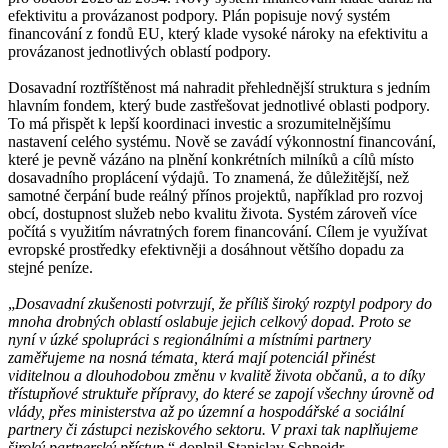
efektivitu a provázanost podpory. Plán popisuje nový systém
financování z fondů EU, který klade vysoké nároky na efektivitu a
provázanost jednotlivých oblastí podpory.
Dosavadní roztříštěnost má nahradit přehlednější struktura s jedním
hlavním fondem, který bude zastřešovat jednotlivé oblasti podpory.
To má přispět k lepší koordinaci investic a srozumitelnějšímu
nastavení celého systému. Nově se zavádí výkonnostní financování,
které je pevně vázáno na plnění konkrétních milníků a cílů místo
dosavadního proplácení výdajů. To znamená, že důležitější, než
samotné čerpání bude reálný přínos projektů, například pro rozvoj
obcí, dostupnost služeb nebo kvalitu života. Systém zároveň více
počítá s využitím návratných forem financování. Cílem je využívat
evropské prostředky efektivněji a dosáhnout většího dopadu za
stejné peníze.
„
Dosavadní zkušenosti potvrzují, že příliš široký rozptyl podpory do
mnoha drobných oblastí oslabuje jejich celkový dopad. Proto se
nyní v úzké spolupráci s regionálními a místními partnery
zaměřujeme na nosná témata, která mají potenciál přinést
viditelnou a dlouhodobou změnu v kvalitě života občanů
,
a to díky
třístupňové struktuře přípravy, do které se zapojí všechny úrovně od
vlády, přes ministerstva až po územní a hospodářské a sociální
partnery či zástupci neziskového sektoru. V praxi tak naplňujeme
široký partnerský přístup
,“ doplnil Stanislav Schneidr.