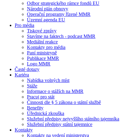
Odbor strategického rámce fondů EU
Národní plán obnovy
Operační programy řízené MMR
Územní agenda EU
Pro média
Tiskové zprávy
Stavíme na faktech - podcast MMR
Mediální reakce
Kontakty pro média
Paní ministryně
Publikace MMR
Logo MMR
Časté dotazy
Kariéra
Nabídka volných míst
Stáže
Informace o stážích na MMR
Pracuj pro stát
Činnosti dle § 5 zákona o státní službě
Benefity
Úřednická zkouška
Služební předpisy nejvyššího státního tajemníka
Služební předpisy státní tajemnice
Kontakty
Kontakty na vedení ministerstva