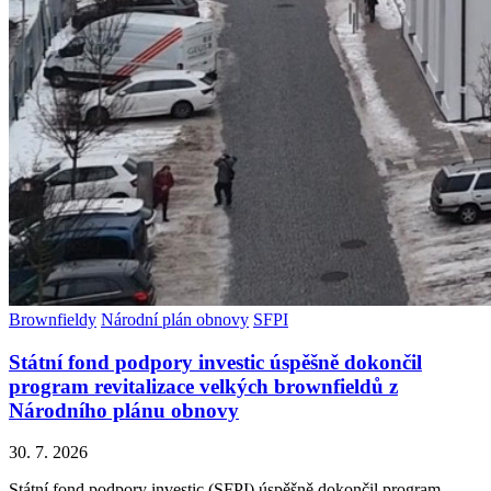
Brownfieldy
Národní plán obnovy
SFPI
Státní fond podpory investic úspěšně dokončil
program revitalizace velkých brownfieldů z
Národního plánu obnovy
30. 7. 2026
Státní fond podpory investic (SFPI) úspěšně dokončil program