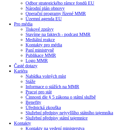
Odbor strategického rámce fondů EU
Národní plán obnovy
Operační programy řízené MMR
Územní agenda EU
Pro média
Tiskové zprávy
Stavíme na faktech - podcast MMR
Mediální reakce
Kontakty pro média
Paní ministryně
Publikace MMR
Logo MMR
Časté dotazy
Kariéra
Nabídka volných míst
Stáže
Informace o stážích na MMR
Pracuj pro stát
Činnosti dle § 5 zákona o státní službě
Benefity
Úřednická zkouška
Služební předpisy nejvyššího státního tajemníka
Služební předpisy státní tajemnice
Kontakty
Kontakty na vedení ministerstva