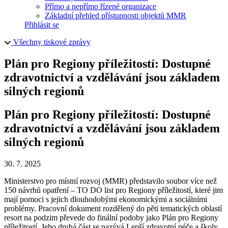
Přímo a nepřímo řízené organizace
Základní přehled přístupnosti objektů MMR
Přihlásit se
Všechny tiskové zprávy
Plán pro Regiony příležitostí: Dostupné
zdravotnictví a vzdělávání jsou základem
silných regionů
Plán pro Regiony příležitostí: Dostupné
zdravotnictví a vzdělávání jsou základem
silných regionů
30. 7. 2025
Ministerstvo pro místní rozvoj (MMR) představilo soubor více než
150 návrhů opatření – TO DO list pro Regiony příležitostí, které jim
mají pomoci s jejich dlouhodobými ekonomickými a sociálními
problémy. Pracovní dokument rozdělený do pěti tematických oblastí
resort na podzim převede do finální podoby jako Plán pro Regiony
příležitostí. Jeho druhá část se nazývá Lepší zdravotní péče a školy