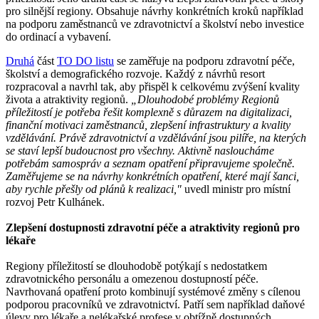
pro silnější regiony. Obsahuje návrhy konkrétních kroků například
na podporu zaměstnanců ve zdravotnictví a školství nebo investice
do ordinací a vybavení.
Druhá
část
TO DO listu
se zaměřuje na podporu zdravotní péče,
školství a demografického rozvoje. Každý z návrhů resort
rozpracoval a navrhl tak, aby přispěl k celkovému zvýšení kvality
života a atraktivity regionů.
„Dlouhodobé problémy Regionů
příležitostí je potřeba řešit komplexně s důrazem na digitalizaci,
finanční motivaci zaměstnanců, zlepšení infrastruktury a kvality
vzdělávání. Právě zdravotnictví a vzdělávání jsou pilíře, na kterých
se staví lepší budoucnost pro všechny. Aktivně nasloucháme
potřebám samospráv a seznam opatření připravujeme společně.
Zaměřujeme se na návrhy konkrétních opatření, které mají šanci,
aby rychle přešly od plánů k realizaci,"
uvedl ministr pro místní
rozvoj Petr Kulhánek.
Zlepšení dostupnosti zdravotní péče a atraktivity regionů pro
lékaře
Regiony příležitostí se dlouhodobě potýkají s nedostatkem
zdravotnického personálu a omezenou dostupností péče.
Navrhovaná opatření proto kombinují systémové změny s cílenou
podporou pracovníků ve zdravotnictví. Patří sem například daňové
úlevy pro lékaře a nelékařské profese v obtížně dostupných