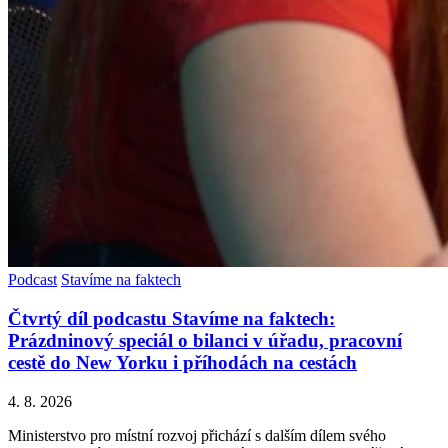
Podcast
Stavíme na faktech
Čtvrtý díl podcastu Stavíme na faktech:
Prázdninový speciál o bilanci v úřadu, pracovní
cestě do New Yorku i příhodách na cestách
4. 8. 2026
Ministerstvo pro místní rozvoj přichází s dalším dílem svého