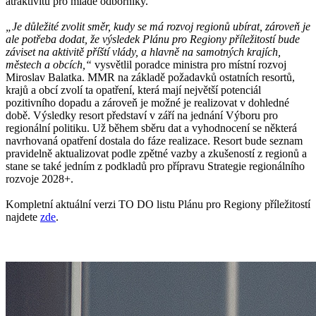
atraktivitu pro mladé odborníky.
„Je důležité zvolit směr, kudy se má rozvoj regionů ubírat, zároveň je
ale potřeba dodat, že výsledek Plánu pro Regiony příležitostí bude
záviset na aktivitě příští vlády, a hlavně na samotných krajích,
městech a obcích,“
vysvětlil poradce ministra pro místní rozvoj
Miroslav Balatka. MMR na základě požadavků ostatních resortů,
krajů a obcí zvolí ta opatření, která mají největší potenciál
pozitivního dopadu a zároveň je možné je realizovat v dohledné
době. Výsledky resort představí v září na jednání Výboru pro
regionální politiku. Už během sběru dat a vyhodnocení se některá
navrhovaná opatření dostala do fáze realizace. Resort bude seznam
pravidelně aktualizovat podle zpětné vazby a zkušeností z regionů a
stane se také jedním z podkladů pro přípravu Strategie regionálního
rozvoje 2028+.
Kompletní aktuální verzi TO DO listu Plánu pro Regiony příležitostí
najdete
zde
.