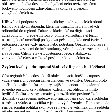
oblastech, nabídka dostupného bydlení nebo revize systému
bodového hodnocení zdravotních výkonů ve prospěch
znevýhodněných území.
Klíčová je i podpora studentů medicíny a zdravotnických oborů
formou krajských stipendií, která má usnadnit návrat mladých
odborníků do regionů. Důraz se klade také na digitalizaci
zdravotnictví – především rozvoj online konzultací a eHealth
nástrojů, které umožňují poskytovat péči i tam, kde není fyzická
přítomnost lékaře vždy možná nebo potřebná. Opatření počítají i s
cílenými investicemi do infrastruktury, včetně modernizace ordinací
a vybavení. Cílem je zvýšit dostupnost péče, stabilizovat
zdravotnické týmy a celkově posílit atraktivitu těchto území.
Zvýšení kvality a dostupnosti školství v Regionech příležitostí
Část regionů čelí nedostatku školních kapacit, horší dostupnosti
vzdělávání a chybějícím zaměstnancům ve školství. Opatření proto
směřují k posílení infrastruktury, zajištění personálního zázemí a
rovného přístupu ke kvalitnímu vzdělání bez ohledu na místo
bydliště. Počítá se se systematickým rozšířením povinné školní
docházky i zavedením indexového financování škol, které zohlední
náročnost výuky a specifika v jednotlivých územích. Důraz se klade
i na personální politiku škol, kde se navrhuje větší flexibilita ředitelů
při obsazování pozic a současně i zvýšená pozornost věnovaná