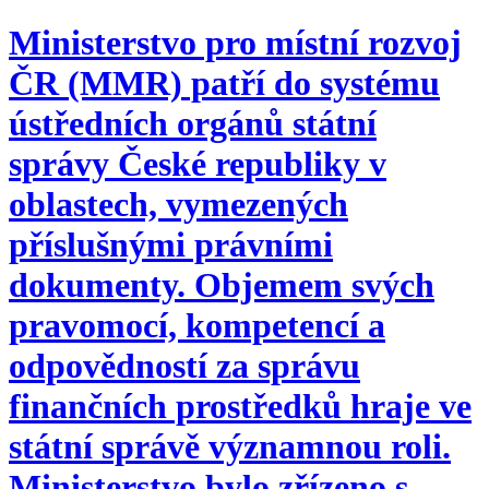
Ministerstvo pro místní rozvoj
ČR (MMR) patří do systému
ústředních orgánů státní
správy České republiky v
oblastech, vymezených
příslušnými právními
dokumenty. Objemem svých
pravomocí, kompetencí a
odpovědností za správu
finančních prostředků hraje ve
státní správě významnou roli.
Ministerstvo bylo zřízeno s