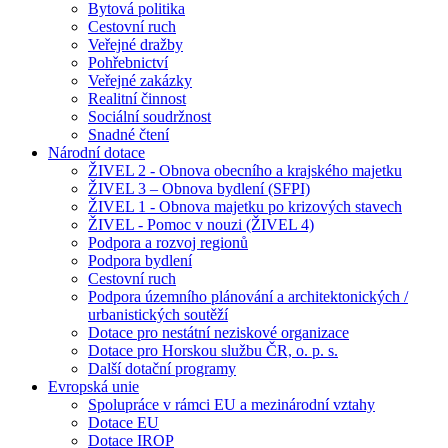
Bytová politika
Cestovní ruch
Veřejné dražby
Pohřebnictví
Veřejné zakázky
Realitní činnost
Sociální soudržnost
Snadné čtení
Národní dotace
ŽIVEL 2 - Obnova obecního a krajského majetku
ŽIVEL 3 – Obnova bydlení (SFPI)
ŽIVEL 1 - Obnova majetku po krizových stavech
ŽIVEL - Pomoc v nouzi (ŽIVEL 4)
Podpora a rozvoj regionů
Podpora bydlení
Cestovní ruch
Podpora územního plánování a architektonických /
urbanistických soutěží
Dotace pro nestátní neziskové organizace
Dotace pro Horskou službu ČR, o. p. s.
Další dotační programy
Evropská unie
Spolupráce v rámci EU a mezinárodní vztahy
Dotace EU
Dotace IROP