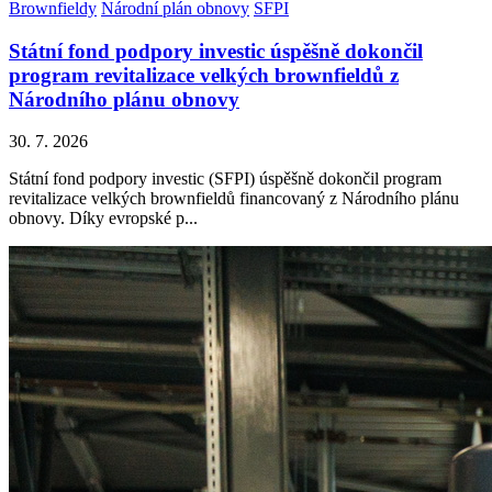
Brownfieldy
Národní plán obnovy
SFPI
Státní fond podpory investic úspěšně dokončil
program revitalizace velkých brownfieldů z
Národního plánu obnovy
30. 7. 2026
Státní fond podpory investic (SFPI) úspěšně dokončil program
revitalizace velkých brownfieldů financovaný z Národního plánu
obnovy. Díky evropské p...