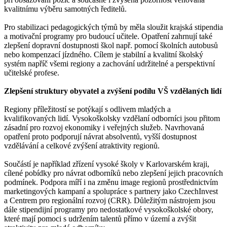
kvalitnímu výběru samotných ředitelů.
Pro stabilizaci pedagogických týmů by měla sloužit krajská stipendia
a motivační programy pro budoucí učitele. Opatření zahrnují také
zlepšení dopravní dostupnosti škol např. pomocí školních autobusů
nebo kompenzací jízdného. Cílem je stabilní a kvalitní školský
systém napříč všemi regiony a zachování udržitelné a perspektivní
učitelské profese.
Zlepšení struktury obyvatel a zvýšení podílu VŠ vzdělaných lidí
Regiony příležitostí se potýkají s odlivem mladých a
kvalifikovaných lidí. Vysokoškolsky vzdělaní odborníci jsou přitom
zásadní pro rozvoj ekonomiky i veřejných služeb. Navrhovaná
opatření proto podporují návrat absolventů, vyšší dostupnost
vzdělávání a celkové zvýšení atraktivity regionů.
Součástí je například zřízení vysoké školy v Karlovarském kraji,
cílené pobídky pro návrat odborníků nebo zlepšení jejich pracovních
podmínek. Podpora míří i na změnu image regionů prostřednictvím
marketingových kampaní a spolupráce s partnery jako CzechInvest
a Centrem pro regionální rozvoj (CRR). Důležitým nástrojem jsou
dále stipendijní programy pro nedostatkové vysokoškolské obory,
které mají pomoci s udržením talentů přímo v území a zvýšit