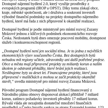
Dostupné nájemní bydlení 2.0, který využije prostředky z
evropských programů (IROP a OPST). Díky tomu získají obce,
kraje, městské společnosti, ale i družstva a soukromí investoři
výhodné finanční podmínky na projekty dostupného nájemního
bydlení, které má řada z nich připravené k okamžité realizaci.
Dostupné bydlení je podle ministryně pro místní rozvoj Zuzany
Mrázové jednou z klíčových podmínek ekonomického rozvoje
Česka. Nedostatek bytů dnes omezuje pracovní mobilitu, dostupnost
služeb i konkurenceschopnost regionů.
„Dostupné bydlení není jen sociální téma. Je to jedna z největších
ekonomických výzev současného Česka. Bez dostupných bytů
nebudou mít regiony učitele, zdravotníky ani další potřebné profese.
Obce a města mají připravené projekty za miliardy korun a naším
úkolem je odstranit překážky, které brání jejich realizaci.
Neslibujeme byty za deset let. Financujeme projekty, které jsou
připravené v mašličkách a mohou se začít prakticky okamžitě
stavět,“
uvedla ministryně pro místní rozvoj Zuzana Mrázová.
Původní program Dostupné nájemní bydlení financovaný z
Národního plánu obnovy disponoval alokací přibližně 7 miliard
korun, zatímco požadavky investorů přesáhly 17 miliard korun.
Bývalá vláda ale nezajistila dostatečné množství finančních
prostředků a Česku hrozily sankce ze strany Evropské komise. 123