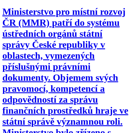
Ministerstvo pro místní rozvoj
ČR (MMR) patří do systému
ústředních orgánů státní
správy České republiky v
oblastech, vymezených
příslušnými právními
dokumenty. Objemem svých
pravomocí, kompetencí a
odpovědností za správu
finančních prostředků hraje ve
státní správě významnou roli.
Ministerstvo bylo zřízeno s