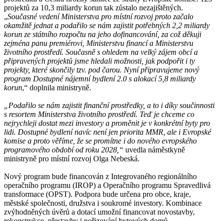
projektů za 10,3 miliardy korun tak zůstalo nezajištěných.
„
Současné vedení Ministerstva pro místní rozvoj proto začalo
okamžitě jednat a podařilo se nám zajistit potřebných 2,2 miliardy
korun ze státního rozpočtu na jeho dofinancování, za což děkuji
zejména panu premiérovi, Ministerstvu financí a Ministerstvu
životního prostředí. Současně s ohledem na velký zájem obcí a
připravených projektů jsme hledali možnosti, jak podpořit i ty
projekty, které skončily tzv. pod čarou. Nyní připravujeme nový
program Dostupné nájemní bydlení 2.0 s alokací 5,8 miliardy
korun
,“ doplnila ministryně.
„Podařilo se nám zajistit finanční prostředky, a to i díky součinnosti
s resortem Ministerstva životního prostředí. Teď je chceme co
nejrychleji dostat mezi investory a proměnit je v konkrétní byty pro
lidi. Dostupné bydlení navíc není jen priorita MMR, ale i Evropské
komise a proto věříme, že se promítne i do nového evropského
programového období od roku 2028,“
uvedla náměstkyně
ministryně pro místní rozvoj Olga Nebeská.
Nový program bude financován z Integrovaného regionálního
operačního programu (IROP) a Operačního programu Spravedlivá
transformace (OPST). Podpora bude určena pro obce, kraje,
městské společnosti, družstva i soukromé investory. Kombinace
zvýhodněných úvěrů a dotací umožní financovat novostavby,
rekonstrukce, přestavby i pořizování bytových domů.