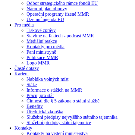
Odbor strategického rámce fondů EU
Národní plán obnovy
Operační programy řízené MMR
Územní agenda EU
Pro média
Tiskové zprávy
Stavíme na faktech - podcast MMR
Mediální reakce
Kontakty pro média
Paní ministryně
Publikace MMR
Logo MMR
Časté dotazy
Kariéra
Nabídka volných míst
Stáže
Informace o stážích na MMR
Pracuj pro stát
Činnosti dle § 5 zákona o státní službě
Benefity
Úřednická zkouška
Služební předpisy nejvyššího státního tajemníka
Služební předpisy státní tajemnice
Kontakty
Kontakty na vedení ministerstva