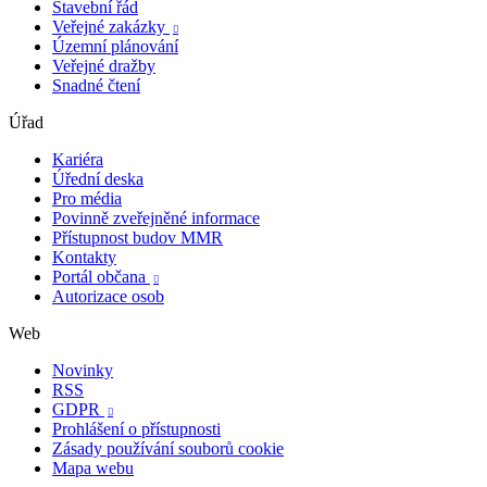
Stavební řád
Veřejné zakázky

Územní plánování
Veřejné dražby
Snadné čtení
Úřad
Kariéra
Úřední deska
Pro média
Povinně zveřejněné informace
Přístupnost budov MMR
Kontakty
Portál občana

Autorizace osob
Web
Novinky
RSS
GDPR

Prohlášení o přístupnosti
Zásady používání souborů cookie
Mapa webu