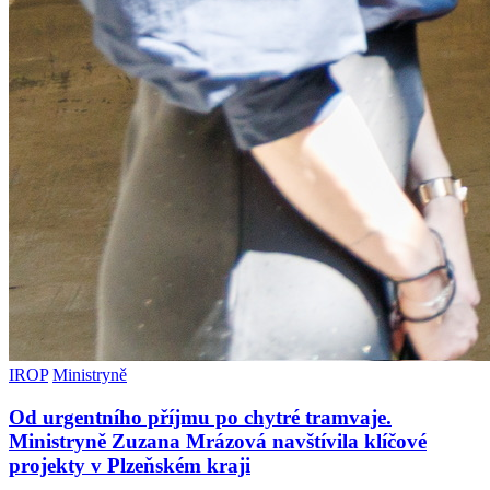
IROP
Ministryně
Od urgentního příjmu po chytré tramvaje.
Ministryně Zuzana Mrázová navštívila klíčové
projekty v Plzeňském kraji