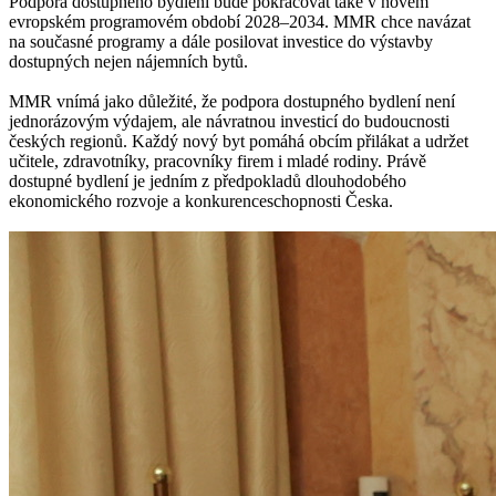
Podpora dostupného bydlení bude pokračovat také v novém
evropském programovém období 2028–2034. MMR chce navázat
na současné programy a dále posilovat investice do výstavby
dostupných nejen nájemních bytů.
MMR vnímá jako důležité, že podpora dostupného bydlení není
jednorázovým výdajem, ale návratnou investicí do budoucnosti
českých regionů. Každý nový byt pomáhá obcím přilákat a udržet
učitele, zdravotníky, pracovníky firem i mladé rodiny. Právě
dostupné bydlení je jedním z předpokladů dlouhodobého
ekonomického rozvoje a konkurenceschopnosti Česka.