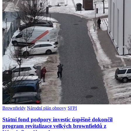
Brownfieldy
Národní plán obnovy
SFPI
Státní fond podpory investic úspěšně dokončil
program revitalizace velkých brownfieldů z