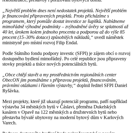
„Největší problém dnes není nedostatek projektů. Největší problém
je financování připravených projektů. Proto přicházíme s
programem, který pomůže dostat investice ze šuplíků. Nabídneme
mimořádně výhodné podmínky – zvýhodněné úvěry se splatností až
40 let, úrokem kolem jednoho procenta a podporou až do výše 85
procent (15–30% dotace) způsobilých nákladů,“
uvedl náměstek
ministryně pro místní rozvoj Filip Endal.
Podle Státního fondu podpory investic (SFPI) je zájem obcí o rozvoj
dostupného bydlení mimořádný. Po celé republice jsou připraveny
stovky projektů a tisíce nových potenciálních bytů.
„Obce chtějí stavět a my prostřednictvím regionálních center
ObecON jim pomáháme s přípravou projektů, financováním,
právními otázkami i řízením výstavby,“
doplnil ředitel SFPI Daniel
Ryšávka.
Mezi projekty, které již ukazují potenciál programu, patří například
výstavba 34 městských bytů v Čáslavi, přeměna Dukelských
kasáren v Opavě na 122 městských a družstevních bytů nebo
přestavba bývalé ubytovny na moderní bytový dům v Karlových
Varech.