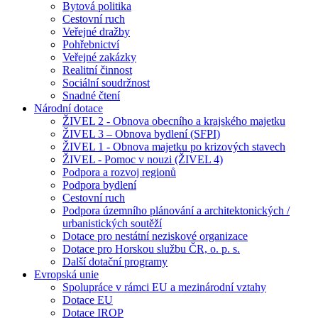
Bytová politika
Cestovní ruch
Veřejné dražby
Pohřebnictví
Veřejné zakázky
Realitní činnost
Sociální soudržnost
Snadné čtení
Národní dotace
ŽIVEL 2 - Obnova obecního a krajského majetku
ŽIVEL 3 – Obnova bydlení (SFPI)
ŽIVEL 1 - Obnova majetku po krizových stavech
ŽIVEL - Pomoc v nouzi (ŽIVEL 4)
Podpora a rozvoj regionů
Podpora bydlení
Cestovní ruch
Podpora územního plánování a architektonických /
urbanistických soutěží
Dotace pro nestátní neziskové organizace
Dotace pro Horskou službu ČR, o. p. s.
Další dotační programy
Evropská unie
Spolupráce v rámci EU a mezinárodní vztahy
Dotace EU
Dotace IROP