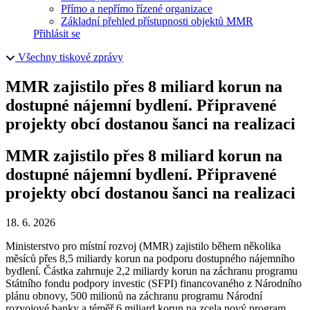
Přímo a nepřímo řízené organizace
Základní přehled přístupnosti objektů MMR
Přihlásit se
Všechny tiskové zprávy
MMR zajistilo přes 8 miliard korun na
dostupné nájemní bydlení. Připravené
projekty obcí dostanou šanci na realizaci
MMR zajistilo přes 8 miliard korun na
dostupné nájemní bydlení. Připravené
projekty obcí dostanou šanci na realizaci
18. 6. 2026
Ministerstvo pro místní rozvoj (MMR) zajistilo během několika
měsíců přes 8,5 miliardy korun na podporu dostupného nájemního
bydlení. Částka zahrnuje 2,2 miliardy korun na záchranu programu
Státního fondu podpory investic (SFPI) financovaného z Národního
plánu obnovy, 500 milionů na záchranu programu Národní
rozvojové banky a téměř 6 miliard korun na zcela nový program