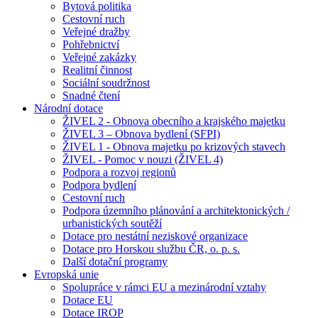
Bytová politika
Cestovní ruch
Veřejné dražby
Pohřebnictví
Veřejné zakázky
Realitní činnost
Sociální soudržnost
Snadné čtení
Národní dotace
ŽIVEL 2 - Obnova obecního a krajského majetku
ŽIVEL 3 – Obnova bydlení (SFPI)
ŽIVEL 1 - Obnova majetku po krizových stavech
ŽIVEL - Pomoc v nouzi (ŽIVEL 4)
Podpora a rozvoj regionů
Podpora bydlení
Cestovní ruch
Podpora územního plánování a architektonických /
urbanistických soutěží
Dotace pro nestátní neziskové organizace
Dotace pro Horskou službu ČR, o. p. s.
Další dotační programy
Evropská unie
Spolupráce v rámci EU a mezinárodní vztahy
Dotace EU
Dotace IROP