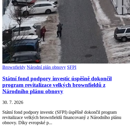
Brownfieldy
Národní plán obnovy
SFPI
Státní fond podpory investic úspěšně dokončil
program revitalizace velkých brownfieldů z
Národního plánu obnovy
30. 7. 2026
Státní fond podpory investic (SFPI) úspěšně dokončil program
revitalizace velkých brownfieldů financovaný z Národního plánu
obnovy. Díky evropské p...