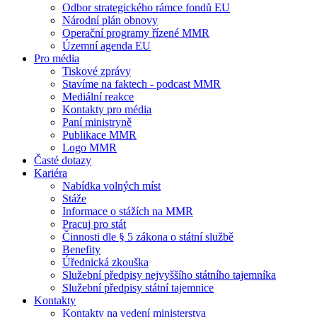
Odbor strategického rámce fondů EU
Národní plán obnovy
Operační programy řízené MMR
Územní agenda EU
Pro média
Tiskové zprávy
Stavíme na faktech - podcast MMR
Mediální reakce
Kontakty pro média
Paní ministryně
Publikace MMR
Logo MMR
Časté dotazy
Kariéra
Nabídka volných míst
Stáže
Informace o stážích na MMR
Pracuj pro stát
Činnosti dle § 5 zákona o státní službě
Benefity
Úřednická zkouška
Služební předpisy nejvyššího státního tajemníka
Služební předpisy státní tajemnice
Kontakty
Kontakty na vedení ministerstva