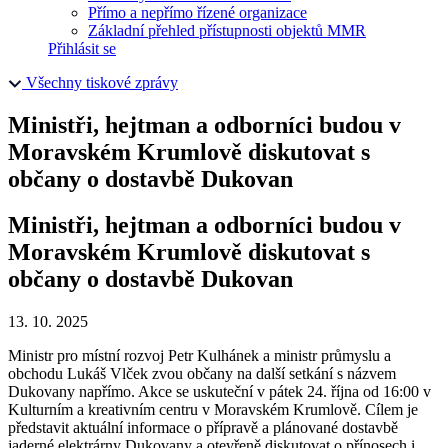
Přímo a nepřímo řízené organizace
Základní přehled přístupnosti objektů MMR
Přihlásit se
Všechny tiskové zprávy
Ministři, hejtman a odborníci budou v
Moravském Krumlově diskutovat s
občany o dostavbě Dukovan
Ministři, hejtman a odborníci budou v
Moravském Krumlově diskutovat s
občany o dostavbě Dukovan
13. 10. 2025
Ministr pro místní rozvoj Petr Kulhánek a ministr průmyslu a
obchodu Lukáš Vlček zvou občany na další setkání s názvem
Dukovany napřímo. Akce se uskuteční v pátek 24. října od 16:00 v
Kulturním a kreativním centru v Moravském Krumlově. Cílem je
představit aktuální informace o přípravě a plánované dostavbě
jaderné elektrárny Dukovany a otevřeně diskutovat o přínosech i