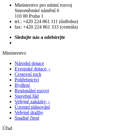
Ministerstvo pro místní rozvoj
Staroměstské náměstí 6
110 00 Praha 1
tel.: +420 224 861 111 (ústředna)
fax: +420 224 861 333 (centrála)
Sledujte nás a odebírejte
Ministerstvo
Národní dotace
Evropské dotace

Cestovní ruch
Pohřebnictví
Bydlení
Regionální rozvoj
Stavební řád
Veřejné zakázky

Územní plánování
Veřejné dražby
Snadné čtení
Úřad