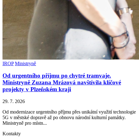
IROP
Ministryně
Od urgentního příjmu po chytré tramvaje.
Ministryně Zuzana Mrázová navštívila klíčové
projekty v Plzeňském kraji
29. 7. 2026
Od modernizace urgentního příjmu přes unikátní využití technologie
5G v městské dopravě až po obnovu národní kulturní památky.
Ministryně pro místn...
Kontakty