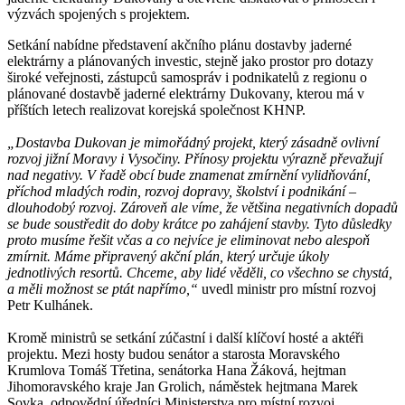
výzvách spojených s projektem.
Setkání nabídne představení akčního plánu dostavby jaderné
elektrárny a plánovaných investic, stejně jako prostor pro dotazy
široké veřejnosti, zástupců samospráv i podnikatelů z regionu o
plánované dostavbě jaderné elektrárny Dukovany, kterou má v
příštích letech realizovat korejská společnost KHNP.
„Dostavba Dukovan je mimořádný projekt, který zásadně ovlivní
rozvoj jižní Moravy i Vysočiny. Přínosy projektu výrazně převažují
nad negativy. V řadě obcí bude znamenat zmírnění vylidňování,
příchod mladých rodin, rozvoj dopravy, školství i podnikání –
dlouhodobý rozvoj. Zároveň ale víme, že většina negativních dopadů
se bude soustředit do doby krátce po zahájení stavby. Tyto důsledky
proto musíme řešit včas a co nejvíce je eliminovat nebo alespoň
zmírnit. Máme připravený akční plán, který určuje úkoly
jednotlivých resortů. Chceme, aby lidé věděli, co všechno se chystá,
a měli možnost se ptát napřímo,“
uvedl ministr pro místní rozvoj
Petr Kulhánek.
Kromě ministrů se setkání zúčastní i další klíčoví hosté a aktéři
projektu. Mezi hosty budou senátor a starosta Moravského
Krumlova Tomáš Třetina, senátorka Hana Žáková, hejtman
Jihomoravského kraje Jan Grolich, náměstek hejtmana Marek
Sovka, odpovědní úředníci Ministerstva pro místní rozvoj,