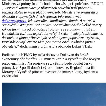
Ministerstva průmyslu a obchodu nebo zástupci společnosti EDU II.
„
Otevřená komunikace je přirozenou součástí naší práce a u
zakázky století to musí platit dvojnásob. Ministerstvo průmyslu a
obchodu v uplynulých dnech spustilo informační web
dukovany.gov.cz
, kde neustále aktualizujeme databázi otázek a
odpovědí. Skrze formulář na webu dostáváme další důležité dotazy
jak od firem, tak od obyvatel. Proto jsme se s panem ministrem
Kulhánkem rozhodli uspořádat veřejné setkání, kde představíme, co
dostavba regionu přinese i jak se plánujeme popasovat s výzvami,
které nás čekají. Zveme zástupce měst a obcí, lokálních firem i
obyvatele,“
dodal ministr průmyslu a obchodu Lukáš Vlček.
Podle studie KPMG by měla dostavba Dukovan do české
ekonomiky přinést přes 300 miliard korun a vytvořit tisíce nových
pracovních míst. Na projektu se z většiny bude podílet český
průmysl, což posílí domácí výrobu i inovace. Regionům na jihu
Moravy a Vysočině přinese investice do infrastruktury, bydlení a
vzdělávání.