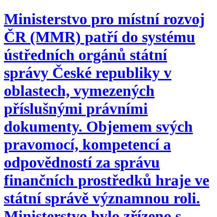
Ministerstvo pro místní rozvoj
ČR (MMR) patří do systému
ústředních orgánů státní
správy České republiky v
oblastech, vymezených
příslušnými právními
dokumenty. Objemem svých
pravomocí, kompetencí a
odpovědností za správu
finančních prostředků hraje ve
státní správě významnou roli.
Ministerstvo bylo zřízeno s