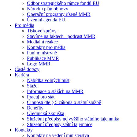
Odbor strategického rámce fondů EU
Národní plán obnovy
Operační programy řízené MMR
Územní agenda EU
Pro média
Tiskové zprávy
Stavíme na faktech - podcast MMR
Mediální reakce
Kontakty pro média
Paní ministryně
Publikace MMR
Logo MMR
Časté dotazy
Kariéra
Nabídka volných míst
Stáže
Informace o stážích na MMR
Pracuj pro stát
Činnosti dle § 5 zákona o státní službě
Benefity
Úřednická zkouška
Služební předpisy nejvyššího státního tajemníka
Služební předpisy státní tajemnice
Kontakty
Kontakty na vedení ministerstva