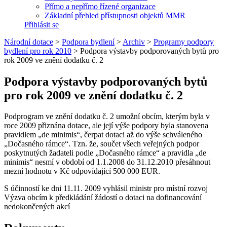
Přímo a nepřímo řízené organizace
Základní přehled přístupnosti objektů MMR
Přihlásit se
Národní dotace
>
Podpora bydlení
>
Archiv
>
Programy podpory
bydlení pro rok 2010
>
Podpora výstavby podporovaných bytů pro
rok 2009 ve znění dodatku č. 2
Podpora výstavby podporovaných bytů
pro rok 2009 ve znění dodatku č. 2
Podprogram ve znění dodatku č. 2 umožní obcím, kterým byla v
roce 2009 přiznána dotace, ale její výše podpory byla stanovena
pravidlem „de minimis“, čerpat dotaci až do výše schváleného
„Dočasného rámce“. Tzn. že, součet všech veřejných podpor
poskytnutých žadateli podle „Dočasného rámce“ a pravidla „de
minimis“ nesmí v období od 1.1.2008 do 31.12.2010 přesáhnout
mezní hodnotu v Kč odpovídající 500 000 EUR.
S účinností ke dni 11.11. 2009 vyhlásil ministr pro místní rozvoj
Výzva obcím k předkládání žádostí o dotaci na dofinancování
nedokončených akcí