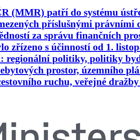
 ČR (MMR) patří do systému ústř
vymezených příslušnými právním
ností za správu finančních pros
o zřízeno s účinností od 1. list
 regionální politiky, politiky b
ebytových prostor, územního plá
 cestovního ruchu, veřejné dražby 