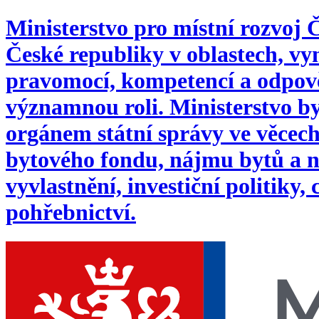
Ministerstvo pro místní rozvoj
České republiky v oblastech, 
pravomocí, kompetencí a odpověd
významnou roli. Ministerstvo byl
orgánem státní správy ve věcech:
bytového fondu, nájmu bytů a n
vyvlastnění, investiční politiky,
pohřebnictví.