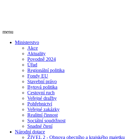
menu
Ministerstvo
Akce
Aktuality
Povodně 2024
Úřad
Regionální politika
Fondy EU
Stavební právo
Bytová politika
Cestovní ruch
Veřejné dražby
Pohřebnictví
Veřejné zakázky
Realitní činnost
Sociální soudržnost
Snadné čtení
Národní dotace
ŽIVEL 2 - Obnova obecního a krajského majetku