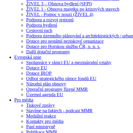
ŽIVEL 3 – Obnova bydlení (SFPI)
ŽIVEL 1 - Obnova majetku po krizových stavech
ŽIVEL - Pomoc v nouzi (ŽIVEL 4)
Podpora a rozvoj regionů
Podpora bydlení
Cestovní ruch
Podpora územního plánování a architektonických / urbani
Dotace pro nestátní neziskové organizace
Dotace pro Horskou službu ČR, o. p. s.
Další dotační programy
Evropská unie
Spolupráce v rámci EU a mezinárodní vztahy
Dotace EU
Dotace IROP
Odbor strategického rámce fondů EU
Národní plán obnovy
Operační programy řízené MMR
Územní agenda EU
Pro média
Tiskové zprávy
Stavíme na faktech - podcast MMR
Mediální reakce
Kontakty pro média
Paní ministryně
Publikace MMR