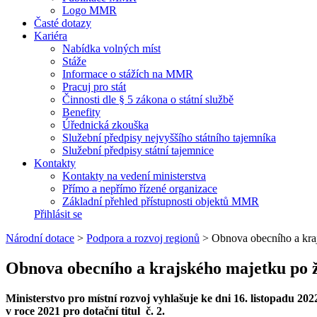
Logo MMR
Časté dotazy
Kariéra
Nabídka volných míst
Stáže
Informace o stážích na MMR
Pracuj pro stát
Činnosti dle § 5 zákona o státní službě
Benefity
Úřednická zkouška
Služební předpisy nejvyššího státního tajemníka
Služební předpisy státní tajemnice
Kontakty
Kontakty na vedení ministerstva
Přímo a nepřímo řízené organizace
Základní přehled přístupnosti objektů MMR
Přihlásit se
Národní dotace
>
Podpora a rozvoj regionů
>
Obnova obecního a kraj
Obnova obecního a krajského majetku po ži
Ministerstvo pro místní rozvoj vyhlašuje ke dni 16. listopadu 
v roce 2021 pro dotační titul č. 2.