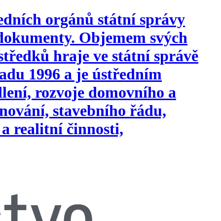
edních orgánů státní správy
i dokumenty. Objemem svých
tředků hraje ve státní správě
opadu 1996 a je ústředním
ydlení, rozvoje domovního a
nování, stavebního řádu,
a realitní činnosti,