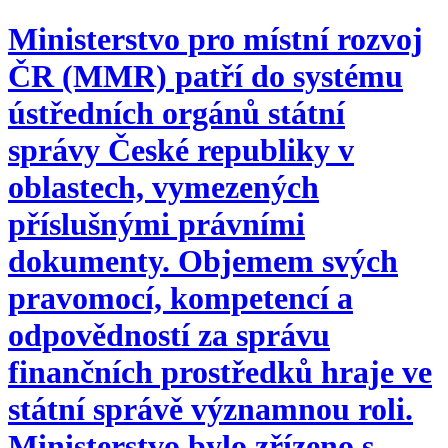
Ministerstvo pro místní rozvoj
ČR (MMR) patří do systému
ústředních orgánů státní
správy České republiky v
oblastech, vymezených
příslušnými právními
dokumenty. Objemem svých
pravomocí, kompetencí a
odpovědností za správu
finančních prostředků hraje ve
státní správě významnou roli.
Ministerstvo bylo zřízeno s