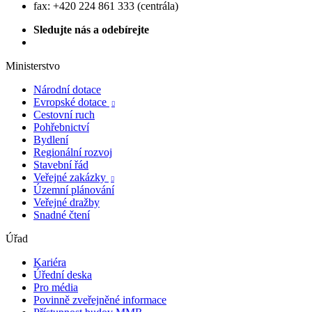
fax: +420 224 861 333 (centrála)
Sledujte nás a odebírejte
Ministerstvo
Národní dotace
Evropské dotace

Cestovní ruch
Pohřebnictví
Bydlení
Regionální rozvoj
Stavební řád
Veřejné zakázky

Územní plánování
Veřejné dražby
Snadné čtení
Úřad
Kariéra
Úřední deska
Pro média
Povinně zveřejněné informace