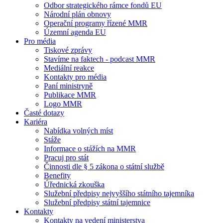
Odbor strategického rámce fondů EU
Národní plán obnovy
Operační programy řízené MMR
Územní agenda EU
Pro média
Tiskové zprávy
Stavíme na faktech - podcast MMR
Mediální reakce
Kontakty pro média
Paní ministryně
Publikace MMR
Logo MMR
Časté dotazy
Kariéra
Nabídka volných míst
Stáže
Informace o stážích na MMR
Pracuj pro stát
Činnosti dle § 5 zákona o státní službě
Benefity
Úřednická zkouška
Služební předpisy nejvyššího státního tajemníka
Služební předpisy státní tajemnice
Kontakty
Kontakty na vedení ministerstva