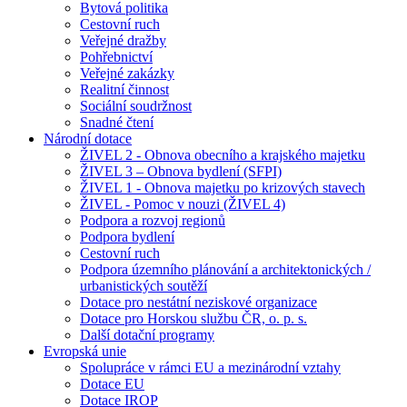
Bytová politika
Cestovní ruch
Veřejné dražby
Pohřebnictví
Veřejné zakázky
Realitní činnost
Sociální soudržnost
Snadné čtení
Národní dotace
ŽIVEL 2 - Obnova obecního a krajského majetku
ŽIVEL 3 – Obnova bydlení (SFPI)
ŽIVEL 1 - Obnova majetku po krizových stavech
ŽIVEL - Pomoc v nouzi (ŽIVEL 4)
Podpora a rozvoj regionů
Podpora bydlení
Cestovní ruch
Podpora územního plánování a architektonických /
urbanistických soutěží
Dotace pro nestátní neziskové organizace
Dotace pro Horskou službu ČR, o. p. s.
Další dotační programy
Evropská unie
Spolupráce v rámci EU a mezinárodní vztahy
Dotace EU
Dotace IROP