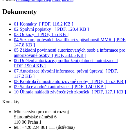
Dokumenty
01 Kontakty
[ PDF, 116.2 KB ]
02 Správní poplatky
[ PDF, 120.4 KB ]
03 Odkazy
[ PDF, 155 KB ]
04 Seznam profesních kvalifikací v působnosti MMR
[ PDF,
147.8 KB ]
05 Základní povinnosti autorizovaných osob a informace pro
autorizované osoby
[ PDF, 333.5 KB ]
06 Udělení autorizace, prodloužení platnosti autorizace
[
PDF, 190.4 KB ]
07 Autorizace (úvodní informace, právní úprava)
[ PDF,
117.2 KB ]
08 Kontrola činnosti autorizované osoby
[ PDF, 155.3 KB ]
09 Sankce a odnětí autorizace
[ PDF, 124.9 KB ]
10 Úhrada nákladů závěrečných zkoušek
[ PDF, 127.1 KB ]
Kontakty
Ministerstvo pro místní rozvoj
Staroměstské náměstí 6
110 00 Praha 1
tel.: +420 224 861 111 (ústředna)