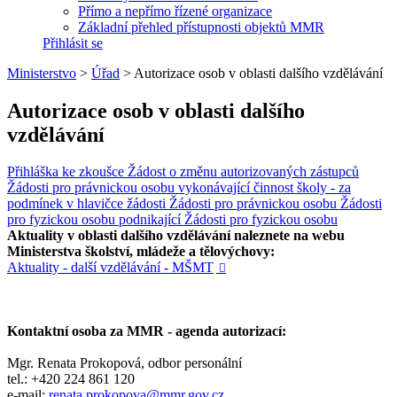
Přímo a nepřímo řízené organizace
Základní přehled přístupnosti objektů MMR
Přihlásit se
Ministerstvo
>
Úřad
>
Autorizace osob v oblasti dalšího vzdělávání
Autorizace osob v oblasti dalšího
vzdělávání
Přihláška ke zkoušce
Žádost o změnu autorizovaných zástupců
Žádosti pro právnickou osobu vykonávající činnost školy - za
podmínek v hlavičce žádosti
Žádosti pro právnickou osobu
Žádosti
pro fyzickou osobu podnikající
Žádosti pro fyzickou osobu
Aktuality v oblasti dalšího vzdělávání naleznete na webu
Ministerstva školství, mládeže a tělovýchovy:​
Aktuality - další vzdělávání - MŠMT

Kontaktní osoba za MMR - agenda autorizací:
Mgr. Renata Prokopová, odbor personální
tel.: +420 224 861 120
e-mail:
renata.prokopova@mmr.gov.cz