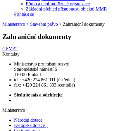
Přímo a nepřímo řízené organizace
Základní přehled přístupnosti objektů MMR
Přihlásit se
Ministerstvo
>
Stavební právo
>
Zahraniční dokumenty
Zahraniční dokumenty
CEMAT
Kontakty
Ministerstvo pro místní rozvoj
Staroměstské náměstí 6
110 00 Praha 1
tel.: +420 224 861 111 (ústředna)
fax: +420 224 861 333 (centrála)
Sledujte nás a odebírejte
Ministerstvo
Národní dotace
Evropské dotace

Cestovní ruch