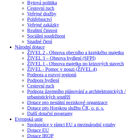
Bytová politika
Cestovní ruch
Veřejné dražby
Pohřebnictví
Veřejné zakázky
Realitní činnost
Sociální soudržnost
Snadné čtení
Národní dotace
ŽIVEL 2 - Obnova obecního a krajského majetku
ŽIVEL 3 – Obnova bydlení (SFPI)
ŽIVEL 1 - Obnova majetku po krizových stavech
ŽIVEL - Pomoc v nouzi (ŽIVEL 4)
Podpora a rozvoj regionů
Podpora bydlení
Cestovní ruch
Podpora územního plánování a architektonických /
urbanistických soutěží
Dotace pro nestátní neziskové organizace
Dotace pro Horskou službu ČR, o. p. s.
Další dotační programy
Evropská unie
Spolupráce v rámci EU a mezinárodní vztahy
Dotace EU
Dotace IROP