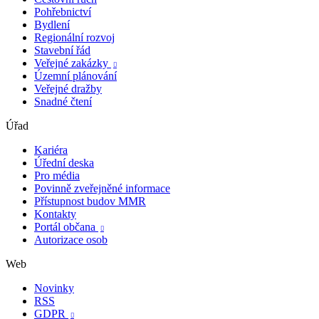
Pohřebnictví
Bydlení
Regionální rozvoj
Stavební řád
Veřejné zakázky

Územní plánování
Veřejné dražby
Snadné čtení
Úřad
Kariéra
Úřední deska
Pro média
Povinně zveřejněné informace
Přístupnost budov MMR
Kontakty
Portál občana

Autorizace osob
Web
Novinky
RSS
GDPR
