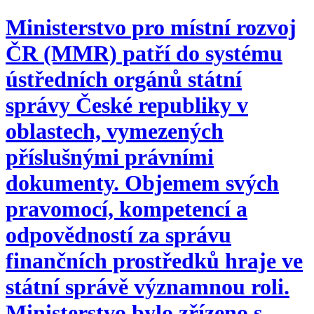
Ministerstvo pro místní rozvoj
ČR (MMR) patří do systému
ústředních orgánů státní
správy České republiky v
oblastech, vymezených
příslušnými právními
dokumenty. Objemem svých
pravomocí, kompetencí a
odpovědností za správu
finančních prostředků hraje ve
státní správě významnou roli.
Ministerstvo bylo zřízeno s