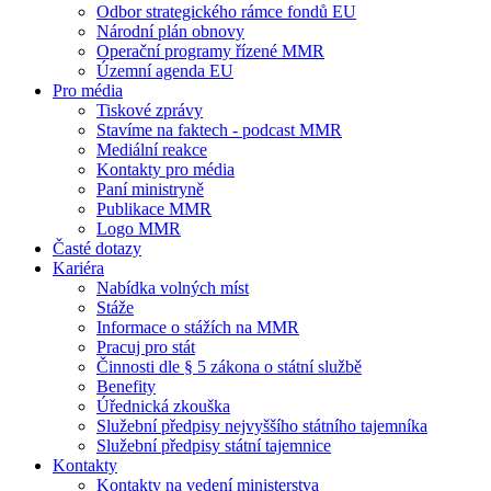
Odbor strategického rámce fondů EU
Národní plán obnovy
Operační programy řízené MMR
Územní agenda EU
Pro média
Tiskové zprávy
Stavíme na faktech - podcast MMR
Mediální reakce
Kontakty pro média
Paní ministryně
Publikace MMR
Logo MMR
Časté dotazy
Kariéra
Nabídka volných míst
Stáže
Informace o stážích na MMR
Pracuj pro stát
Činnosti dle § 5 zákona o státní službě
Benefity
Úřednická zkouška
Služební předpisy nejvyššího státního tajemníka
Služební předpisy státní tajemnice
Kontakty
Kontakty na vedení ministerstva