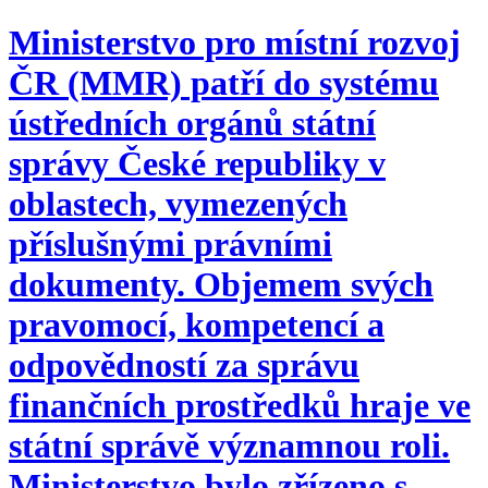
Ministerstvo pro místní rozvoj
ČR (MMR) patří do systému
ústředních orgánů státní
správy České republiky v
oblastech, vymezených
příslušnými právními
dokumenty. Objemem svých
pravomocí, kompetencí a
odpovědností za správu
finančních prostředků hraje ve
státní správě významnou roli.
Ministerstvo bylo zřízeno s