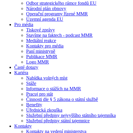
Odbor strategického rámce fondů EU
Národní plán obnovy
Operační programy řízené MMR
Územní agenda EU
Pro média
Tiskové zprávy
Stavíme na faktech - podcast MMR
Mediální reakce
Kontakty pro média
Paní ministryně
Publikace MMR
Logo MMR
Časté dotazy
Kariéra
Nabídka volných míst
Stáže
Informace o stážích na MMR
Pracuj pro stát
Činnosti dle § 5 zákona o státní službě
Benefity
Úřednická zkouška
Služební předpisy nejvyššího státního tajemníka
Služební předpisy státní tajemnice
Kontakty
Kontakty na vedení ministerstva