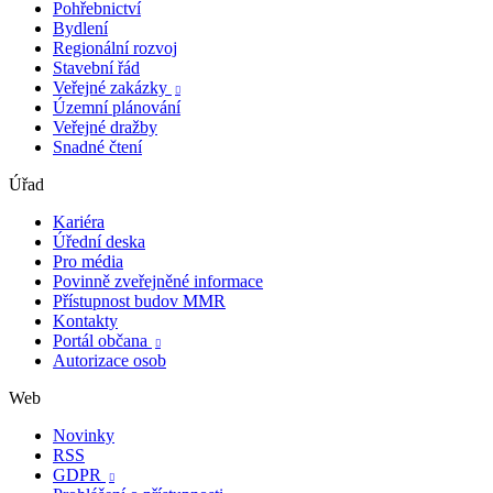
Pohřebnictví
Bydlení
Regionální rozvoj
Stavební řád
Veřejné zakázky

Územní plánování
Veřejné dražby
Snadné čtení
Úřad
Kariéra
Úřední deska
Pro média
Povinně zveřejněné informace
Přístupnost budov MMR
Kontakty
Portál občana

Autorizace osob
Web
Novinky
RSS
GDPR
