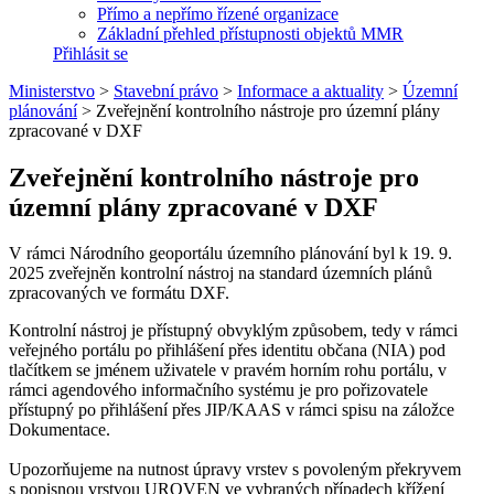
Přímo a nepřímo řízené organizace
Základní přehled přístupnosti objektů MMR
Přihlásit se
Ministerstvo
>
Stavební právo
>
Informace a aktuality
>
Územní
plánování
>
Zveřejnění kontrolního nástroje pro územní plány
zpracované v DXF
Zveřejnění kontrolního nástroje pro
územní plány zpracované v DXF
V rámci Národního geoportálu územního plánování byl k 19. 9.
2025 zveřejněn kontrolní nástroj na standard územních plánů
zpracovaných ve formátu DXF.
Kontrolní nástroj je přístupný obvyklým způsobem, tedy v rámci
veřejného portálu po přihlášení přes identitu občana (NIA) pod
tlačítkem se jménem uživatele v pravém horním rohu portálu, v
rámci agendového informačního systému je pro pořizovatele
přístupný po přihlášení přes JIP/KAAS v rámci spisu na záložce
Dokumentace.
Upozorňujeme na nutnost úpravy vrstev s povoleným překryvem
s popisnou vrstvou UROVEN ve vybraných případech křížení