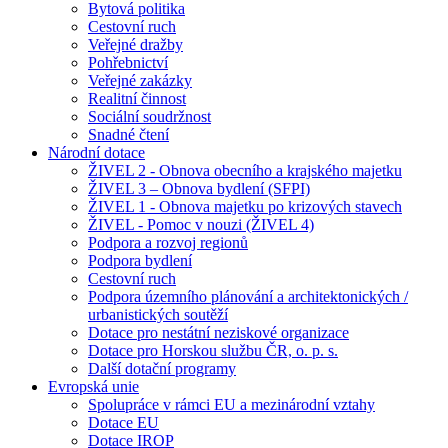
Bytová politika
Cestovní ruch
Veřejné dražby
Pohřebnictví
Veřejné zakázky
Realitní činnost
Sociální soudržnost
Snadné čtení
Národní dotace
ŽIVEL 2 - Obnova obecního a krajského majetku
ŽIVEL 3 – Obnova bydlení (SFPI)
ŽIVEL 1 - Obnova majetku po krizových stavech
ŽIVEL - Pomoc v nouzi (ŽIVEL 4)
Podpora a rozvoj regionů
Podpora bydlení
Cestovní ruch
Podpora územního plánování a architektonických /
urbanistických soutěží
Dotace pro nestátní neziskové organizace
Dotace pro Horskou službu ČR, o. p. s.
Další dotační programy
Evropská unie
Spolupráce v rámci EU a mezinárodní vztahy
Dotace EU
Dotace IROP