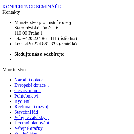
KONFERENCE
SEMINÁŘE
Kontakty
Ministerstvo pro místní rozvoj
Staroměstské náměstí 6
110 00 Praha 1
tel.: +420 224 861 111 (ústředna)
fax: +420 224 861 333 (centrála)
Sledujte nás a odebírejte
Ministerstvo
Národní dotace
Evropské dotace

Cestovní ruch
Pohřebnictví
Bydlení
Regionální rozvoj
Stavební řád
Veřejné zakázky

Územní plánování
Veřejné dražby
Snadné čtení