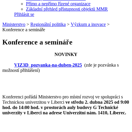
Přímo a nepřímo řízené organizace
Základní přehled přístupnosti objektů MMR
Přihlásit se
Ministerstvo
>
Regionální politika
>
Výzkum a inovace
>
Konference a semináře
Konference a semináře
NOVINKY
VIZ3D_pozvanka-na-duben-2025
(zde je pozvánka s
možností přihlášení)
Konferenci pořádá Ministerstvo pro místní rozvoj ve spolupráci s
Technickou univerzitou v Liberci
ve středu 2. dubna 2025 od 9:00
hod. do 14:00 hod. v prostorách auly budovy G Technické
univerzity v Liberci na adrese Univerzitní nám. 1410, Liberec.