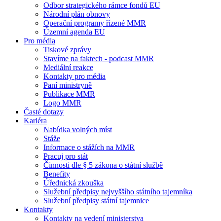
Odbor strategického rámce fondů EU
Národní plán obnovy
Operační programy řízené MMR
Územní agenda EU
Pro média
Tiskové zprávy
Stavíme na faktech - podcast MMR
Mediální reakce
Kontakty pro média
Paní ministryně
Publikace MMR
Logo MMR
Časté dotazy
Kariéra
Nabídka volných míst
Stáže
Informace o stážích na MMR
Pracuj pro stát
Činnosti dle § 5 zákona o státní službě
Benefity
Úřednická zkouška
Služební předpisy nejvyššího státního tajemníka
Služební předpisy státní tajemnice
Kontakty
Kontakty na vedení ministerstva