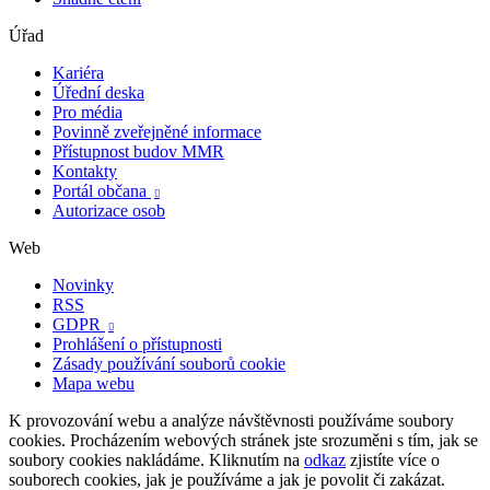
Úřad
Kariéra
Úřední deska
Pro média
Povinně zveřejněné informace
Přístupnost budov MMR
Kontakty
Portál občana

Autorizace osob
Web
Novinky
RSS
GDPR

Prohlášení o přístupnosti
Zásady používání souborů cookie
Mapa webu
K provozování webu a analýze návštěvnosti používáme soubory
cookies. Procházením webových stránek jste srozuměni s tím, jak se
soubory cookies nakládáme. Kliknutím na
odkaz
zjistíte více o
souborech cookies, jak je používáme a jak je povolit či zakázat.