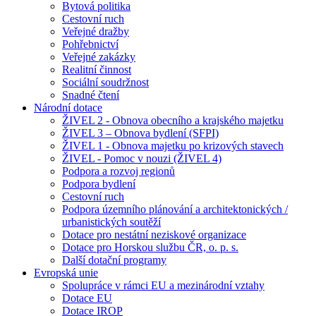
Bytová politika
Cestovní ruch
Veřejné dražby
Pohřebnictví
Veřejné zakázky
Realitní činnost
Sociální soudržnost
Snadné čtení
Národní dotace
ŽIVEL 2 - Obnova obecního a krajského majetku
ŽIVEL 3 – Obnova bydlení (SFPI)
ŽIVEL 1 - Obnova majetku po krizových stavech
ŽIVEL - Pomoc v nouzi (ŽIVEL 4)
Podpora a rozvoj regionů
Podpora bydlení
Cestovní ruch
Podpora územního plánování a architektonických /
urbanistických soutěží
Dotace pro nestátní neziskové organizace
Dotace pro Horskou službu ČR, o. p. s.
Další dotační programy
Evropská unie
Spolupráce v rámci EU a mezinárodní vztahy
Dotace EU
Dotace IROP