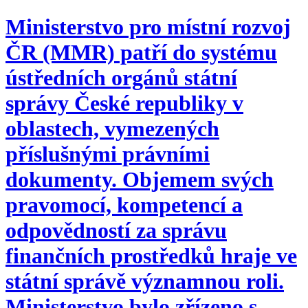
Ministerstvo pro místní rozvoj
ČR (MMR) patří do systému
ústředních orgánů státní
správy České republiky v
oblastech, vymezených
příslušnými právními
dokumenty. Objemem svých
pravomocí, kompetencí a
odpovědností za správu
finančních prostředků hraje ve
státní správě významnou roli.
Ministerstvo bylo zřízeno s