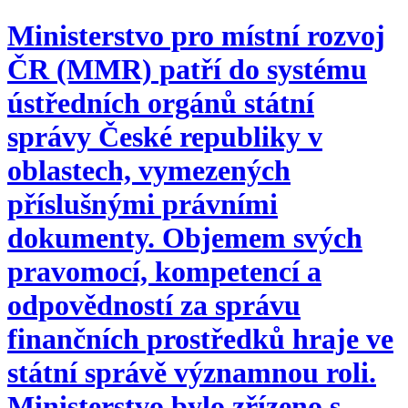
Ministerstvo pro místní rozvoj
ČR (MMR) patří do systému
ústředních orgánů státní
správy České republiky v
oblastech, vymezených
příslušnými právními
dokumenty. Objemem svých
pravomocí, kompetencí a
odpovědností za správu
finančních prostředků hraje ve
státní správě významnou roli.
Ministerstvo bylo zřízeno s