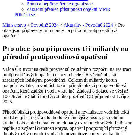
Přímo a nepřímo řízené organizace
Základní přehled přístupnosti objektů MMR
Přihlásit se
Ministerstvo
>
Povodně 2024
>
Aktuality - Povodně 2024
>
Pro
obce jsou připraveny tři miliardy na přírodní protipovodňová
opatření
Pro obce jsou připraveny tři miliardy na
přírodní protipovodňová opatření
Vláda ČR uvolnila další prostředků ze státního rozpočtu na realizaci
protipovodňových opatření na území celé ČR včetně oblastí
zasažených loňskými povodněmi. Celkem tři miliardy korun
podpoří revitalizaci vodních toků i přírodě blízká protipovodňová
opatření, která zadržují vodu v krajině. Žádosti o dotace ve výši až
100 % začne Státní fond životního prostředí ČR přijímat od 1. října
2025.
Přírodě blízká protipovodňová opatření a revitalizace vodních toků
představují šetrnější a dlouhodobě účinnější způsob, jak ochránit
krajinu i obce před negativními dopady extrémních srážek. Patří sem
například zvýšení členitosti koryta, opatření podporující přirozený
tlumivý rozliv povodní v nivách, povodňové parky, tvorba tůní,