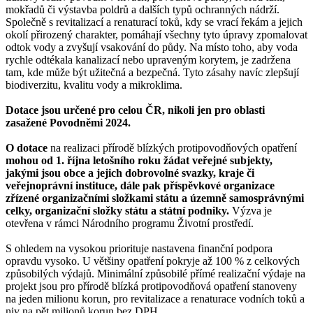
mokřadů či výstavba poldrů a dalších typů ochranných nádrží.
Společně s revitalizací a renaturací toků, kdy se vrací řekám a jejich
okolí přirozený charakter, pomáhají všechny tyto úpravy zpomalovat
odtok vody a zvyšují vsakování do půdy. Na místo toho, aby voda
rychle odtékala kanalizací nebo upraveným korytem, je zadržena
tam, kde může být užitečná a bezpečná. Tyto zásahy navíc zlepšují
biodiverzitu, kvalitu vody a mikroklima.
Dotace jsou určené pro celou ČR, nikoli jen pro oblasti
zasažené Povodněmi 2024.
O dotace
na realizaci přírodě blízkých protipovodňových opatření
mohou od 1. října letošního roku žádat veřejné subjekty,
jakými jsou obce a jejich dobrovolné svazky, kraje či
veřejnoprávní instituce, dále pak příspěvkové organizace
zřízené organizačními složkami státu a územně samosprávnými
celky, organizační složky státu a státní podniky.
Výzva je
otevřena v rámci Národního programu Životní prostředí.
S ohledem na vysokou priorituje nastavena finanční podpora
opravdu vysoko. U většiny opatření pokryje až 100 % z celkových
způsobilých výdajů. Minimální způsobilé přímé realizační výdaje na
projekt jsou pro přírodě blízká protipovodňová opatření stanoveny
na jeden milionu korun, pro revitalizace a renaturace vodních toků a
niv na pět milionů korun bez DPH.