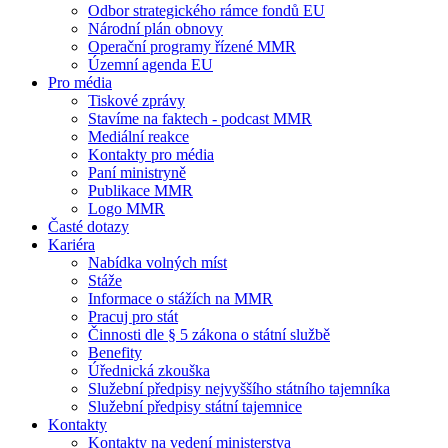
Odbor strategického rámce fondů EU
Národní plán obnovy
Operační programy řízené MMR
Územní agenda EU
Pro média
Tiskové zprávy
Stavíme na faktech - podcast MMR
Mediální reakce
Kontakty pro média
Paní ministryně
Publikace MMR
Logo MMR
Časté dotazy
Kariéra
Nabídka volných míst
Stáže
Informace o stážích na MMR
Pracuj pro stát
Činnosti dle § 5 zákona o státní službě
Benefity
Úřednická zkouška
Služební předpisy nejvyššího státního tajemníka
Služební předpisy státní tajemnice
Kontakty
Kontakty na vedení ministerstva