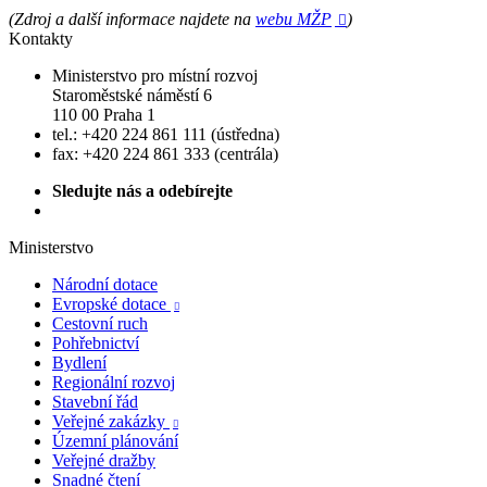
(Zdroj a další informace najdete na
webu MŽP
)

Kontakty
Ministerstvo pro místní rozvoj
Staroměstské náměstí 6
110 00 Praha 1
tel.: +420 224 861 111 (ústředna)
fax: +420 224 861 333 (centrála)
Sledujte nás a odebírejte
Ministerstvo
Národní dotace
Evropské dotace

Cestovní ruch
Pohřebnictví
Bydlení
Regionální rozvoj
Stavební řád
Veřejné zakázky

Územní plánování
Veřejné dražby
Snadné čtení