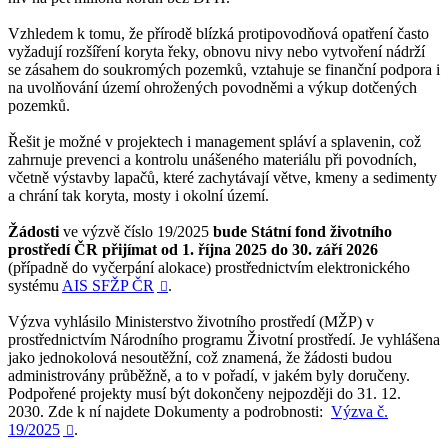
Vzhledem k tomu, že přírodě blízká protipovodňová opatření často
vyžadují rozšíření koryta řeky, obnovu nivy nebo vytvoření nádrží
se zásahem do soukromých pozemků, vztahuje se finanční podpora i
na uvolňování území ohrožených povodněmi a výkup dotčených
pozemků.
Řešit je možné v projektech i management spláví a splavenin, což
zahrnuje prevenci a kontrolu unášeného materiálu při povodních,
včetně výstavby lapačů, které zachytávají větve, kmeny a sedimenty
a chrání tak koryta, mosty i okolní území.
Žádosti
ve výzvě číslo 19/2025
bude Státní fond životního
prostředí ČR přijímat od 1. října 2025 do 30. září 2026
(případně do vyčerpání alokace) prostřednictvím elektronického
systému
AIS SFŽP ČR
.

Výzva vyhlásilo Ministerstvo životního prostředí (MŽP) v
prostřednictvím Národního programu Životní prostředí. Je vyhlášena
jako jednokolová nesoutěžní, což znamená, že žádosti budou
administrovány průběžně, a to v pořadí, v jakém byly doručeny.
Podpořené projekty musí být dokončeny nejpozději do 31. 12.
2030. Zde k ní najdete Dokumenty a podrobnosti:
Výzva č.
19/2025
.
