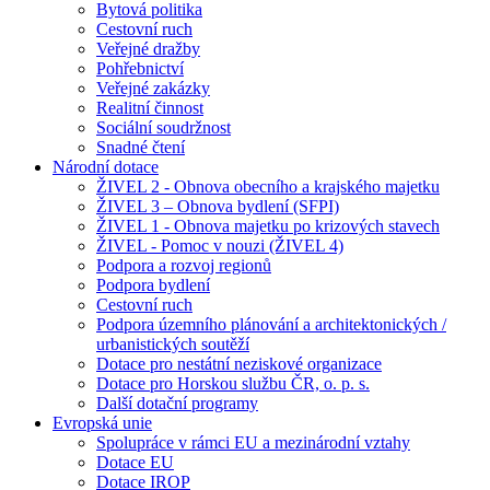
Bytová politika
Cestovní ruch
Veřejné dražby
Pohřebnictví
Veřejné zakázky
Realitní činnost
Sociální soudržnost
Snadné čtení
Národní dotace
ŽIVEL 2 - Obnova obecního a krajského majetku
ŽIVEL 3 – Obnova bydlení (SFPI)
ŽIVEL 1 - Obnova majetku po krizových stavech
ŽIVEL - Pomoc v nouzi (ŽIVEL 4)
Podpora a rozvoj regionů
Podpora bydlení
Cestovní ruch
Podpora územního plánování a architektonických /
urbanistických soutěží
Dotace pro nestátní neziskové organizace
Dotace pro Horskou službu ČR, o. p. s.
Další dotační programy
Evropská unie
Spolupráce v rámci EU a mezinárodní vztahy
Dotace EU
Dotace IROP