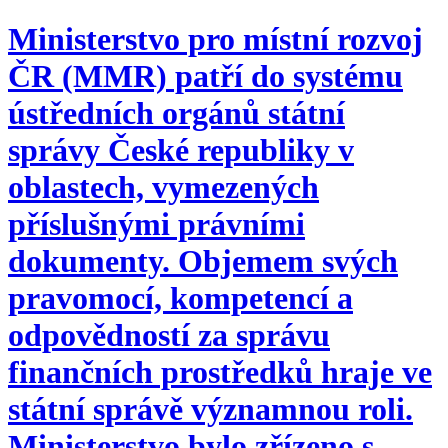
Ministerstvo pro místní rozvoj
ČR (MMR) patří do systému
ústředních orgánů státní
správy České republiky v
oblastech, vymezených
příslušnými právními
dokumenty. Objemem svých
pravomocí, kompetencí a
odpovědností za správu
finančních prostředků hraje ve
státní správě významnou roli.
Ministerstvo bylo zřízeno s