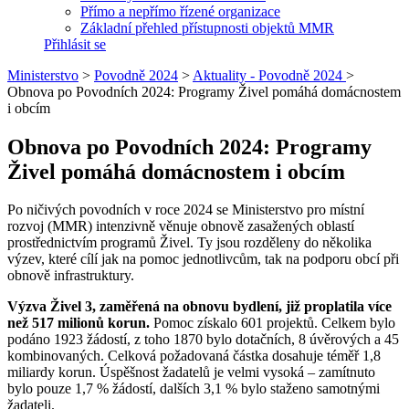
Přímo a nepřímo řízené organizace
Základní přehled přístupnosti objektů MMR
Přihlásit se
Ministerstvo
>
Povodně 2024
>
Aktuality - Povodně 2024
>
Obnova po Povodních 2024: Programy Živel pomáhá domácnostem
i obcím
Obnova po Povodních 2024: Programy
Živel pomáhá domácnostem i obcím
Po ničivých povodních v roce 2024 se Ministerstvo pro místní
rozvoj (MMR) intenzivně věnuje obnově zasažených oblastí
prostřednictvím programů Živel. Ty jsou rozděleny do několika
výzev, které cílí jak na pomoc jednotlivcům, tak na podporu obcí při
obnově infrastruktury.
Výzva Živel 3, zaměřená na obnovu bydlení, již proplatila více
než 517 milionů korun.
Pomoc získalo 601 projektů. Celkem bylo
podáno 1923 žádostí, z toho 1870 bylo dotačních, 8 úvěrových a 45
kombinovaných. Celková požadovaná částka dosahuje téměř 1,8
miliardy korun. Úspěšnost žadatelů je velmi vysoká – zamítnuto
bylo pouze 1,7 % žádostí, dalších 3,1 % bylo staženo samotnými
žadateli.