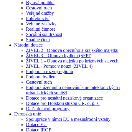
Bytová politika
Cestovní ruch
Veřejné dražby
Pohřebnictví
Veřejné zakázky
Realitní činnost
Sociální soudržnost
Snadné čtení
Národní dotace
ŽIVEL 2 - Obnova obecního a krajského majetku
ŽIVEL 3 – Obnova bydlení (SFPI)
ŽIVEL 1 - Obnova majetku po krizových stavech
ŽIVEL - Pomoc v nouzi (ŽIVEL 4)
Podpora a rozvoj regionů
Podpora bydlení
Cestovní ruch
Podpora územního plánování a architektonických /
urbanistických soutěží
Dotace pro nestátní neziskové organizace
Dotace pro Horskou službu ČR, o. p. s.
Další dotační programy
Evropská unie
Spolupráce v rámci EU a mezinárodní vztahy
Dotace EU
Dotace IROP