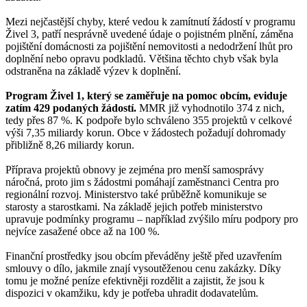
Mezi nejčastější chyby, které vedou k zamítnutí žádostí v programu
Živel 3, patří nesprávně uvedené údaje o pojistném plnění, záměna
pojištění domácnosti za pojištění nemovitosti a nedodržení lhůt pro
doplnění nebo opravu podkladů. Většina těchto chyb však byla
odstraněna na základě výzev k doplnění.
Program Živel 1, který se zaměřuje na pomoc obcím, eviduje
zatím 429 podaných žádostí.
MMR již vyhodnotilo 374 z nich,
tedy přes 87 %. K podpoře bylo schváleno 355 projektů v celkové
výši 7,35 miliardy korun. Obce v žádostech požadují dohromady
přibližně 8,26 miliardy korun.
Příprava projektů obnovy je zejména pro menší samosprávy
náročná, proto jim s žádostmi pomáhají zaměstnanci Centra pro
regionální rozvoj. Ministerstvo také průběžně komunikuje se
starosty a starostkami. Na základě jejich potřeb ministerstvo
upravuje podmínky programu – například zvýšilo míru podpory pro
nejvíce zasažené obce až na 100 %.
Finanční prostředky jsou obcím převáděny ještě před uzavřením
smlouvy o dílo, jakmile znají vysoutěženou cenu zakázky. Díky
tomu je možné peníze efektivněji rozdělit a zajistit, že jsou k
dispozici v okamžiku, kdy je potřeba uhradit dodavatelům.