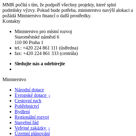
MMR počítá s tím, že podpoří všechny projekty, které splní
podmínky výzvy. Pokud bude potřeba, ministerstvo navýší alokaci a
požádá Ministerstvo financí o další prostředky.
Kontakty
Ministerstvo pro místní rozvoj
Staroměstské náměstí 6
110 00 Praha 1
tel.: +420 224 861 111 (ústředna)
fax: +420 224 861 333 (centrála)
Sledujte nás a odebírejte
Ministerstvo
Národní dotace
Evropské dotace

Cestovní ruch
Pohřebnictví
Bydlení
Regionální rozvoj
Stavební řád
Veřejné zakázky

Územní plánování