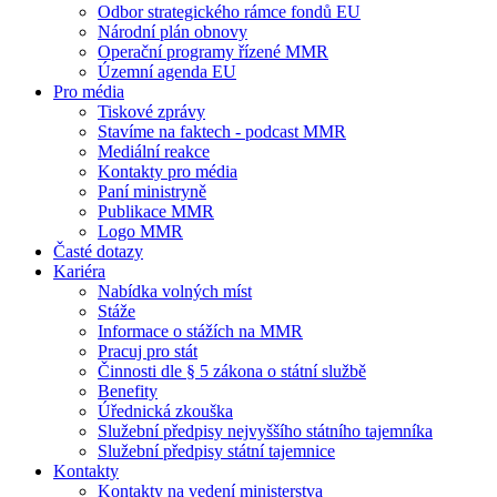
Odbor strategického rámce fondů EU
Národní plán obnovy
Operační programy řízené MMR
Územní agenda EU
Pro média
Tiskové zprávy
Stavíme na faktech - podcast MMR
Mediální reakce
Kontakty pro média
Paní ministryně
Publikace MMR
Logo MMR
Časté dotazy
Kariéra
Nabídka volných míst
Stáže
Informace o stážích na MMR
Pracuj pro stát
Činnosti dle § 5 zákona o státní službě
Benefity
Úřednická zkouška
Služební předpisy nejvyššího státního tajemníka
Služební předpisy státní tajemnice
Kontakty
Kontakty na vedení ministerstva