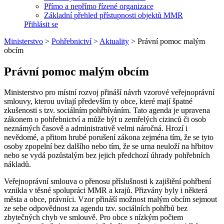
Přímo a nepřímo řízené organizace
Základní přehled přístupnosti objektů MMR
Přihlásit se
Ministerstvo
>
Pohřebnictví
>
Aktuality
>
Právní pomoc malým
obcím
Právní pomoc malým obcím
Ministerstvo pro místní rozvoj přináší návrh vzorové veřejnoprávní
smlouvy, kterou uvítají především ty obce, které mají špatné
zkušenosti s tzv. sociálním pohřbíváním. Tato agenda je upravena
zákonem o pohřebnictví a může být u zemřelých cizinců či osob
neznámých časově a administrativě velmi náročná. Hrozí i
nevědomé, a přitom hrubé porušení zákona zejména tím, že se tyto
osoby zpopelní bez dalšího nebo tím, že se urna neuloží na hřbitov
nebo se vydá pozůstalým bez jejich předchozí úhrady pohřebních
nákladů.
Veřejnoprávní smlouva o přenosu příslušnosti k zajištění pohřbení
vznikla v těsné spolupráci MMR a krajů. Přizvány byly i některá
města a obce, právníci. Vzor přináší možnost malým obcím sejmout
ze sebe odpovědnost za agendu tzv. sociálních pohřbů bez
zbytečných chyb ve smlouvě. Pro obce s nízkým počtem