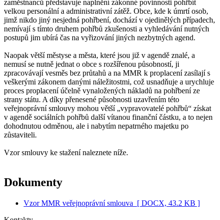
zaměstnanců představuje naplnění zákonné povinnosti pohřbít
velkou personální a administrativní zátěž. Obce, kde k úmrtí osob,
jimž nikdo jiný nesjedná pohřbení, dochází v ojedinělých případech,
nemívají s tímto druhem pohřbů zkušenosti a vyhledávání nutných
postupů jim ubírá čas na vyřizování jiných nezbytných agend.
Naopak větší městyse a města, které jsou již v agendě znalé, a
nemusí se nutně jednat o obce s rozšířenou působností, ji
zpracovávají vesměs bez průtahů a na MMR k proplacení zasílají s
veškerými zákonem danými náležitostmi, což usnadňuje a urychluje
proces proplacení účelně vynaložených nákladů na pohřbení ze
strany státu. A díky přenesené působnosti uzavřením této
veřejnoprávní smlouvy mohou větší „vypravovatelé pohřbů“ získat
v agendě sociálních pohřbů další vítanou finanční částku, a to nejen
dohodnutou odměnou, ale i nabytím nepatrného majetku po
zůstaviteli.
Vzor smlouvy ke stažení naleznete níže.
Dokumenty
Vzor MMR veřejnoprávní smlouva
[ DOCX, 43.2 KB ]
Kontakty