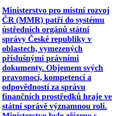
Ministerstvo pro místní rozvoj
ČR (MMR) patří do systému
ústředních orgánů státní
správy České republiky v
oblastech, vymezených
příslušnými právními
dokumenty. Objemem svých
pravomocí, kompetencí a
odpovědností za správu
finančních prostředků hraje ve
státní správě významnou roli.
Ministerstvo bylo zřízeno s