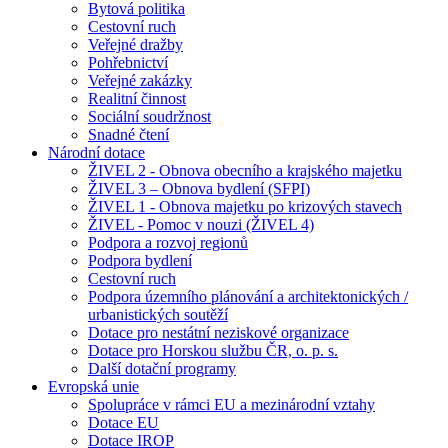
Bytová politika
Cestovní ruch
Veřejné dražby
Pohřebnictví
Veřejné zakázky
Realitní činnost
Sociální soudržnost
Snadné čtení
Národní dotace
ŽIVEL 2 - Obnova obecního a krajského majetku
ŽIVEL 3 – Obnova bydlení (SFPI)
ŽIVEL 1 - Obnova majetku po krizových stavech
ŽIVEL - Pomoc v nouzi (ŽIVEL 4)
Podpora a rozvoj regionů
Podpora bydlení
Cestovní ruch
Podpora územního plánování a architektonických /
urbanistických soutěží
Dotace pro nestátní neziskové organizace
Dotace pro Horskou službu ČR, o. p. s.
Další dotační programy
Evropská unie
Spolupráce v rámci EU a mezinárodní vztahy
Dotace EU
Dotace IROP