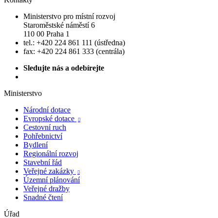
Ministerstvo pro místní rozvoj
Staroměstské náměstí 6
110 00 Praha 1
tel.: +420 224 861 111 (ústředna)
fax: +420 224 861 333 (centrála)
Sledujte nás a odebírejte
Ministerstvo
Národní dotace
Evropské dotace

Cestovní ruch
Pohřebnictví
Bydlení
Regionální rozvoj
Stavební řád
Veřejné zakázky

Územní plánování
Veřejné dražby
Snadné čtení
Úřad