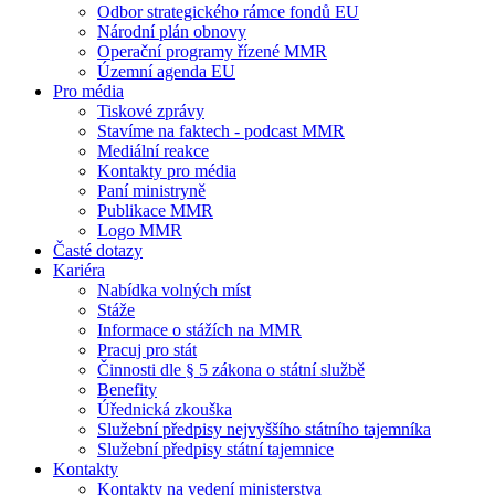
Odbor strategického rámce fondů EU
Národní plán obnovy
Operační programy řízené MMR
Územní agenda EU
Pro média
Tiskové zprávy
Stavíme na faktech - podcast MMR
Mediální reakce
Kontakty pro média
Paní ministryně
Publikace MMR
Logo MMR
Časté dotazy
Kariéra
Nabídka volných míst
Stáže
Informace o stážích na MMR
Pracuj pro stát
Činnosti dle § 5 zákona o státní službě
Benefity
Úřednická zkouška
Služební předpisy nejvyššího státního tajemníka
Služební předpisy státní tajemnice
Kontakty
Kontakty na vedení ministerstva