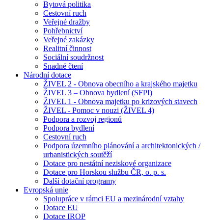
Bytová politika
Cestovní ruch
Veřejné dražby
Pohřebnictví
Veřejné zakázky
Realitní činnost
Sociální soudržnost
Snadné čtení
Národní dotace
ŽIVEL 2 - Obnova obecního a krajského majetku
ŽIVEL 3 – Obnova bydlení (SFPI)
ŽIVEL 1 - Obnova majetku po krizových stavech
ŽIVEL - Pomoc v nouzi (ŽIVEL 4)
Podpora a rozvoj regionů
Podpora bydlení
Cestovní ruch
Podpora územního plánování a architektonických /
urbanistických soutěží
Dotace pro nestátní neziskové organizace
Dotace pro Horskou službu ČR, o. p. s.
Další dotační programy
Evropská unie
Spolupráce v rámci EU a mezinárodní vztahy
Dotace EU
Dotace IROP