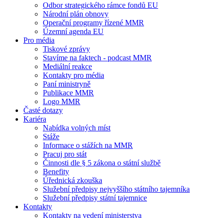
Odbor strategického rámce fondů EU
Národní plán obnovy
Operační programy řízené MMR
Územní agenda EU
Pro média
Tiskové zprávy
Stavíme na faktech - podcast MMR
Mediální reakce
Kontakty pro média
Paní ministryně
Publikace MMR
Logo MMR
Časté dotazy
Kariéra
Nabídka volných míst
Stáže
Informace o stážích na MMR
Pracuj pro stát
Činnosti dle § 5 zákona o státní službě
Benefity
Úřednická zkouška
Služební předpisy nejvyššího státního tajemníka
Služební předpisy státní tajemnice
Kontakty
Kontakty na vedení ministerstva