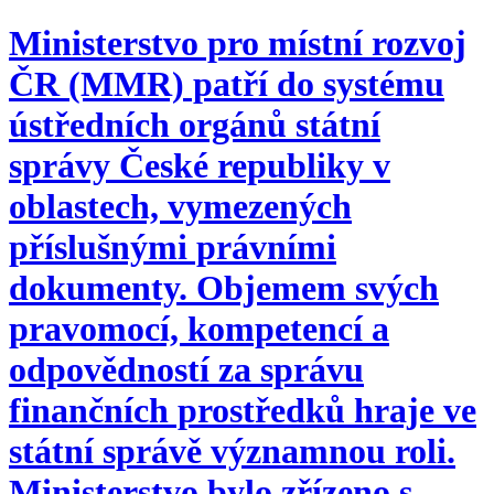
Ministerstvo pro místní rozvoj
ČR (MMR) patří do systému
ústředních orgánů státní
správy České republiky v
oblastech, vymezených
příslušnými právními
dokumenty. Objemem svých
pravomocí, kompetencí a
odpovědností za správu
finančních prostředků hraje ve
státní správě významnou roli.
Ministerstvo bylo zřízeno s