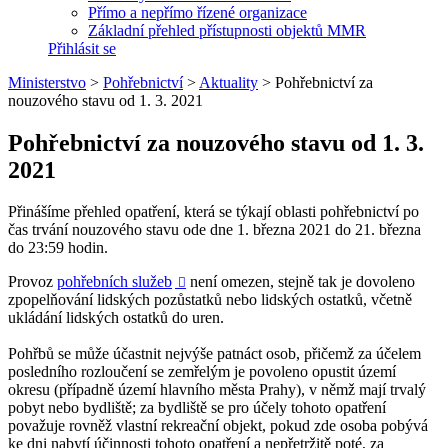
Přímo a nepřímo řízené organizace
Základní přehled přístupnosti objektů MMR
Přihlásit se
Ministerstvo
>
Pohřebnictví
>
Aktuality
>
Pohřebnictví za
nouzového stavu od 1. 3. 2021
Pohřebnictví za nouzového stavu od 1. 3.
2021
Přinášíme přehled opatření, která se týkají oblasti pohřebnictví po
čas trvání nouzového stavu ode dne 1. března 2021 do 21. března
do 23:59 hodin.
Provoz
pohřebních služeb
není omezen, stejně tak je dovoleno

zpopelňování lidských pozůstatků nebo lidských ostatků, včetně
ukládání lidských ostatků do uren.
Pohřbů se může účastnit nejvýše patnáct osob, přičemž za účelem
posledního rozloučení se zemřelým je povoleno opustit území
okresu (případně území hlavního města Prahy), v němž mají trvalý
pobyt nebo bydliště; za bydliště se pro účely tohoto opatření
považuje rovněž vlastní rekreační objekt, pokud zde osoba pobývá
ke dni nabytí účinnosti tohoto opatření a nepřetržitě poté, za