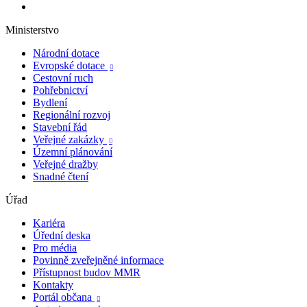
Ministerstvo
Národní dotace
Evropské dotace

Cestovní ruch
Pohřebnictví
Bydlení
Regionální rozvoj
Stavební řád
Veřejné zakázky

Územní plánování
Veřejné dražby
Snadné čtení
Úřad
Kariéra
Úřední deska
Pro média
Povinně zveřejněné informace
Přístupnost budov MMR
Kontakty
Portál občana
