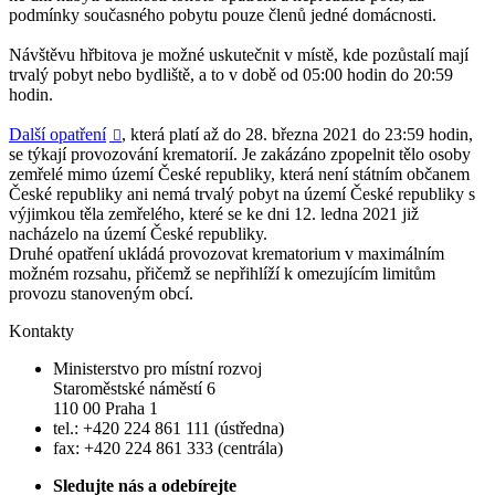
podmínky současného pobytu pouze členů jedné domácnosti.
Návštěvu hřbitova je možné uskutečnit v místě, kde pozůstalí mají
trvalý pobyt nebo bydliště, a to v době od 05:00 hodin do 20:59
hodin.
Další opatření
, která platí až do 28. března 2021 do 23:59 hodin,

se týkají provozování krematorií. Je zakázáno zpopelnit tělo osoby
zemřelé mimo území České republiky, která není státním občanem
České republiky ani nemá trvalý pobyt na území České republiky s
výjimkou těla zemřelého, které se ke dni 12. ledna 2021 již
nacházelo na území České republiky.
Druhé opatření ukládá provozovat krematorium v maximálním
možném rozsahu, přičemž se nepřihlíží k omezujícím limitům
provozu stanoveným obcí.
Kontakty
Ministerstvo pro místní rozvoj
Staroměstské náměstí 6
110 00 Praha 1
tel.: +420 224 861 111 (ústředna)
fax: +420 224 861 333 (centrála)
Sledujte nás a odebírejte