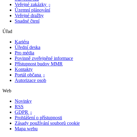
Veřejné zakázky

Územní plánování
Veřejné dražby
Snadné čtení
Úřad
Kariéra
Úřední deska
Pro média
Povinně zveřejněné informace
Přístupnost budov MMR
Kontakty
Portál občana

Autorizace osob
Web
Novinky
RSS
GDPR

Prohlášení o přístupnosti
Zásady používání souborů cookie
Mapa webu