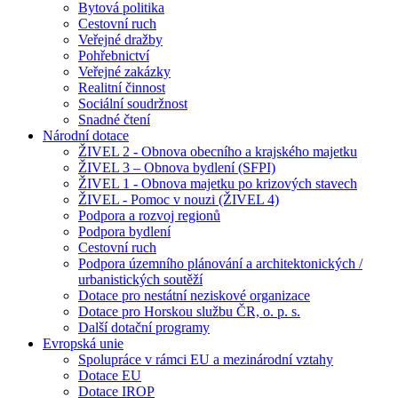
Bytová politika
Cestovní ruch
Veřejné dražby
Pohřebnictví
Veřejné zakázky
Realitní činnost
Sociální soudržnost
Snadné čtení
Národní dotace
ŽIVEL 2 - Obnova obecního a krajského majetku
ŽIVEL 3 – Obnova bydlení (SFPI)
ŽIVEL 1 - Obnova majetku po krizových stavech
ŽIVEL - Pomoc v nouzi (ŽIVEL 4)
Podpora a rozvoj regionů
Podpora bydlení
Cestovní ruch
Podpora územního plánování a architektonických /
urbanistických soutěží
Dotace pro nestátní neziskové organizace
Dotace pro Horskou službu ČR, o. p. s.
Další dotační programy
Evropská unie
Spolupráce v rámci EU a mezinárodní vztahy
Dotace EU
Dotace IROP