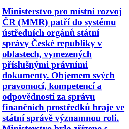
Ministerstvo pro místní rozvoj
ČR (MMR) patří do systému
ústředních orgánů státní
správy České republiky v
oblastech, vymezených
příslušnými právními
dokumenty. Objemem svých
pravomocí, kompetencí a
odpovědností za správu
finančních prostředků hraje ve
státní správě významnou roli.
Ministerstvo bylo zřízeno s