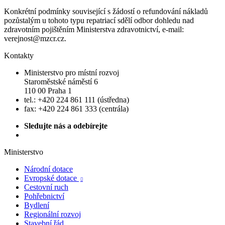
Konkrétní podmínky související s žádostí o refundování nákladů
pozůstalým u tohoto typu repatriací sdělí odbor dohledu nad
zdravotním pojištěním Ministerstva zdravotnictví, e-mail:
verejnost@mzcr.cz.
Kontakty
Ministerstvo pro místní rozvoj
Staroměstské náměstí 6
110 00 Praha 1
tel.: +420 224 861 111 (ústředna)
fax: +420 224 861 333 (centrála)
Sledujte nás a odebírejte
Ministerstvo
Národní dotace
Evropské dotace

Cestovní ruch
Pohřebnictví
Bydlení
Regionální rozvoj
Stavební řád