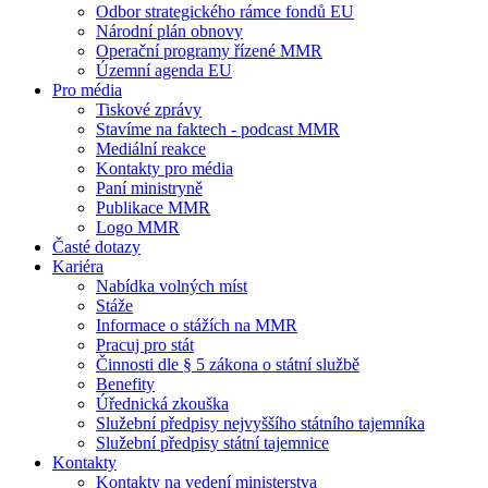
Odbor strategického rámce fondů EU
Národní plán obnovy
Operační programy řízené MMR
Územní agenda EU
Pro média
Tiskové zprávy
Stavíme na faktech - podcast MMR
Mediální reakce
Kontakty pro média
Paní ministryně
Publikace MMR
Logo MMR
Časté dotazy
Kariéra
Nabídka volných míst
Stáže
Informace o stážích na MMR
Pracuj pro stát
Činnosti dle § 5 zákona o státní službě
Benefity
Úřednická zkouška
Služební předpisy nejvyššího státního tajemníka
Služební předpisy státní tajemnice
Kontakty
Kontakty na vedení ministerstva