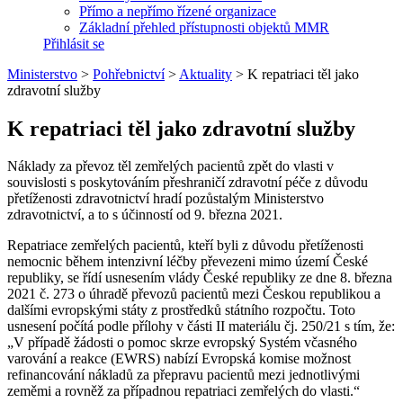
Přímo a nepřímo řízené organizace
Základní přehled přístupnosti objektů MMR
Přihlásit se
Ministerstvo
>
Pohřebnictví
>
Aktuality
>
K repatriaci těl jako
zdravotní služby
K repatriaci těl jako zdravotní služby
Náklady za převoz těl zemřelých pacientů zpět do vlasti v
souvislosti s poskytováním přeshraničí zdravotní péče z důvodu
přetíženosti zdravotnictví hradí pozůstalým Ministerstvo
zdravotnictví, a to s účinností od 9. března 2021.
Repatriace zemřelých pacientů, kteří byli z důvodu přetíženosti
nemocnic během intenzivní léčby převezeni mimo území České
republiky, se řídí usnesením vlády České republiky ze dne 8. března
2021 č. 273 o úhradě převozů pacientů mezi Českou republikou a
dalšími evropskými státy z prostředků státního rozpočtu. Toto
usnesení počítá podle přílohy v části II materiálu čj. 250/21 s tím, že:
„V případě žádosti o pomoc skrze evropský Systém včasného
varování a reakce (EWRS) nabízí Evropská komise možnost
refinancování nákladů za přepravu pacientů mezi jednotlivými
zeměmi a rovněž za případnou repatriaci zemřelých do vlasti.“