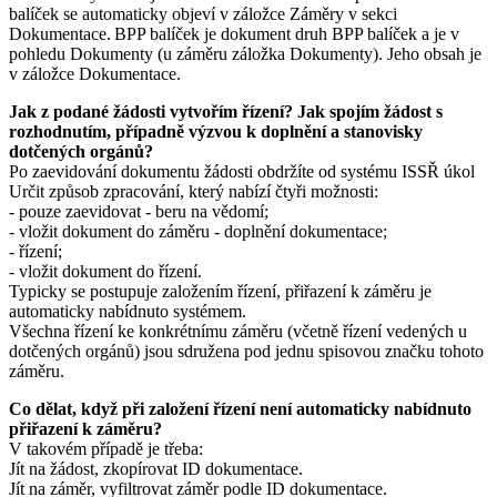
balíček se automaticky objeví v záložce Záměry v sekci
Dokumentace. BPP balíček je dokument druh BPP balíček a je v
pohledu Dokumenty (u záměru záložka Dokumenty). Jeho obsah je
v záložce Dokumentace.
Jak z podané žádosti vytvořím řízení? Jak spojím žádost s
rozhodnutím, případně výzvou k doplnění a stanovisky
dotčených orgánů?
Po zaevidování dokumentu žádosti obdržíte od systému ISSŘ úkol
Určit způsob zpracování, který nabízí čtyři možnosti:
- pouze zaevidovat - beru na vědomí;
- vložit dokument do záměru - doplnění dokumentace;
- řízení;
- vložit dokument do řízení.
Typicky se postupuje založením řízení, přiřazení k záměru je
automaticky nabídnuto systémem.
Všechna řízení ke konkrétnímu záměru (včetně řízení vedených u
dotčených orgánů) jsou sdružena pod jednu spisovou značku tohoto
záměru.
Co dělat, když při založení řízení není automaticky nabídnuto
přiřazení k záměru?
V takovém případě je třeba:
Jít na žádost, zkopírovat ID dokumentace.
Jít na záměr, vyfiltrovat záměr podle ID dokumentace.