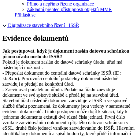
Přímo a nepřímo řízené organizace
Základní přehled přístupnosti objektů MMR
Přihlásit se
Digitalizace stavebního řízení - ISSŘ
Evidence dokumentů
Jak postupovat, když je dokument zaslán datovou schránkou
přímo úřadu místo do ISSŘ?
Pokud je dokument zaslán do datové schránky úřadu, úřad má
následující možnosti:
- Přeposlat dokument do centrální datové schránky ISSŘ (ID:
kbt8xbr): Pracovníci centrální podatelny dokument následně
zaevidují a předají na konkrétní úřad.
- Zaevidovat podatelnou úřadu: Podatelna úřadu zaeviduje
dokument ve své spisové službě a předá jej na stavební úřad.
Stavební úřad následně dokument zaeviduje v ISSŘ a ve spisové
službě úřadu poznamená, že dokumenty jsou vedeny v samostatné
evidenci dokumentů. Tímto postupem může dojít k situaci, kdy k
jednomu dokumentu existují dvě různá čísla jednací. První číslo
vznikne zaevidováním dokumentu přijatého datovou schránkou v
eSSL, druhé číslo jednací vznikne zaevidováním do ISSŘ. Hlavními
identifikátory dokumentů a spisů budou ty, které přidělí informační