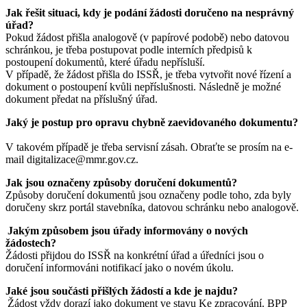
Jak řešit situaci, kdy je podání žádosti doručeno na nesprávný
úřad?
Pokud žádost přišla analogově (v papírové podobě) nebo datovou
schránkou, je třeba postupovat podle interních předpisů k
postoupení dokumentů, které úřadu nepřísluší.
V případě, že žádost přišla do ISSŘ, je třeba vytvořit nové řízení a
dokument o postoupení kvůli nepříslušnosti. Následně je možné
dokument předat na příslušný úřad.
Jaký je postup pro opravu chybně zaevidovaného dokumentu?
V takovém případě je třeba servisní zásah. Obraťte se prosím na e-
mail digitalizace@mmr.gov.cz.
Jak jsou označeny způsoby doručení dokumentů?
Způsoby doručení dokumentů jsou označeny podle toho, zda byly
doručeny skrz portál stavebníka, datovou schránku nebo analogově.
Jakým způsobem jsou úřady informovány o nových
žádostech?
Žádosti přijdou do ISSŘ na konkrétní úřad a úředníci jsou o
doručení informováni notifikací jako o novém úkolu.
Jaké jsou součásti přišlých žádostí a kde je najdu?
Žádost vždy dorazí jako dokument ve stavu Ke zpracování. BPP