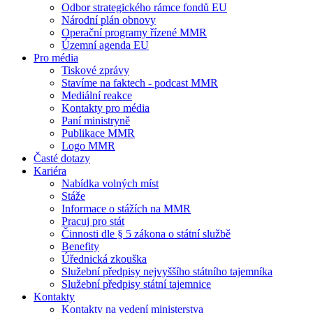
Odbor strategického rámce fondů EU
Národní plán obnovy
Operační programy řízené MMR
Územní agenda EU
Pro média
Tiskové zprávy
Stavíme na faktech - podcast MMR
Mediální reakce
Kontakty pro média
Paní ministryně
Publikace MMR
Logo MMR
Časté dotazy
Kariéra
Nabídka volných míst
Stáže
Informace o stážích na MMR
Pracuj pro stát
Činnosti dle § 5 zákona o státní službě
Benefity
Úřednická zkouška
Služební předpisy nejvyššího státního tajemníka
Služební předpisy státní tajemnice
Kontakty
Kontakty na vedení ministerstva