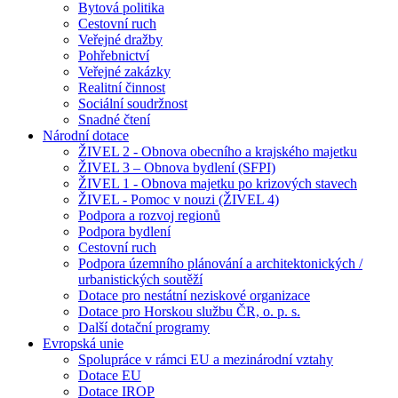
Bytová politika
Cestovní ruch
Veřejné dražby
Pohřebnictví
Veřejné zakázky
Realitní činnost
Sociální soudržnost
Snadné čtení
Národní dotace
ŽIVEL 2 - Obnova obecního a krajského majetku
ŽIVEL 3 – Obnova bydlení (SFPI)
ŽIVEL 1 - Obnova majetku po krizových stavech
ŽIVEL - Pomoc v nouzi (ŽIVEL 4)
Podpora a rozvoj regionů
Podpora bydlení
Cestovní ruch
Podpora územního plánování a architektonických /
urbanistických soutěží
Dotace pro nestátní neziskové organizace
Dotace pro Horskou službu ČR, o. p. s.
Další dotační programy
Evropská unie
Spolupráce v rámci EU a mezinárodní vztahy
Dotace EU
Dotace IROP