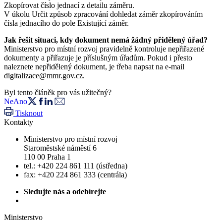
Zkopírovat číslo jednací z detailu záměru.
V úkolu Určit způsob zpracování dohledat záměr zkopírováním
čísla jednacího do pole Existující záměr.
Jak řešit situaci, kdy dokument nemá žádný přidělený úřad?
Ministerstvo pro místní rozvoj pravidelně kontroluje nepřiřazené
dokumenty a přiřazuje je příslušným úřadům. Pokud i přesto
naleznete nepřidělený dokument, je třeba napsat na e-mail
digitalizace@mmr.gov.cz.
Byl tento článěk pro vás užitečný?
Ne
Ano
Tisknout
Kontakty
Ministerstvo pro místní rozvoj
Staroměstské náměstí 6
110 00 Praha 1
tel.: +420 224 861 111 (ústředna)
fax: +420 224 861 333 (centrála)
Sledujte nás a odebírejte
Ministerstvo