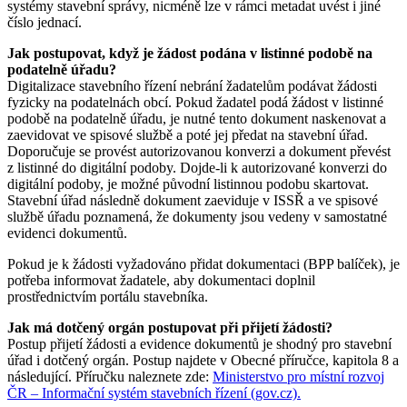
systémy stavební správy, nicméně lze v rámci metadat uvést i jiné
číslo jednací.
Jak postupovat, když je žádost podána v listinné podobě na
podatelně úřadu?
Digitalizace stavebního řízení nebrání žadatelům podávat žádosti
fyzicky na podatelnách obcí. Pokud žadatel podá žádost v listinné
podobě na podatelně úřadu, je nutné tento dokument naskenovat a
zaevidovat ve spisové službě a poté jej předat na stavební úřad.
Doporučuje se provést autorizovanou konverzi a dokument převést
z listinné do digitální podoby. Dojde-li k autorizované konverzi do
digitální podoby, je možné původní listinnou podobu skartovat.
Stavební úřad následně dokument zaeviduje v ISSŘ a ve spisové
službě úřadu poznamená, že dokumenty jsou vedeny v samostatné
evidenci dokumentů.
Pokud je k žádosti vyžadováno přidat dokumentaci (BPP balíček), je
potřeba informovat žadatele, aby dokumentaci doplnil
prostřednictvím portálu stavebníka.
Jak má dotčený orgán postupovat při přijetí žádosti?
Postup přijetí žádosti a evidence dokumentů je shodný pro stavební
úřad i dotčený orgán. Postup najdete v Obecné příručce, kapitola 8 a
následující. Příručku naleznete zde:
Ministerstvo pro místní rozvoj
ČR – Informační systém stavebních řízení (gov.cz).