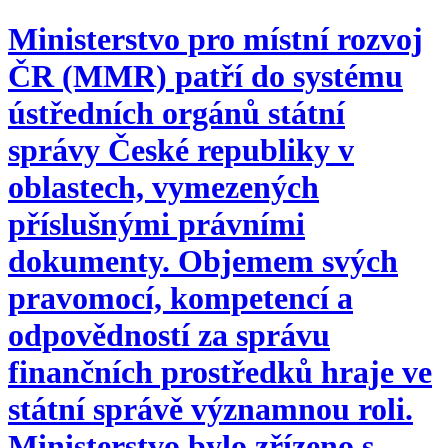
Ministerstvo pro místní rozvoj
ČR (MMR) patří do systému
ústředních orgánů státní
správy České republiky v
oblastech, vymezených
příslušnými právními
dokumenty. Objemem svých
pravomocí, kompetencí a
odpovědností za správu
finančních prostředků hraje ve
státní správě významnou roli.
Ministerstvo bylo zřízeno s