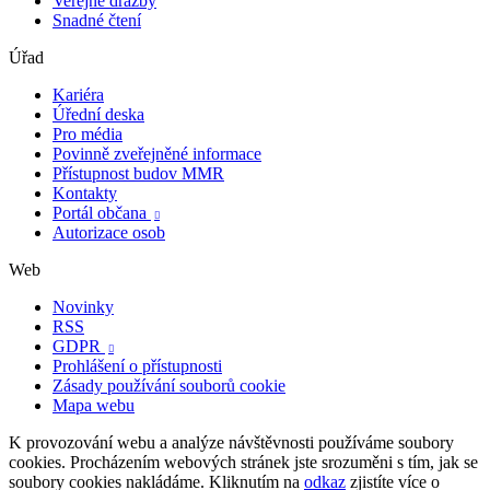
Veřejné dražby
Snadné čtení
Úřad
Kariéra
Úřední deska
Pro média
Povinně zveřejněné informace
Přístupnost budov MMR
Kontakty
Portál občana

Autorizace osob
Web
Novinky
RSS
GDPR

Prohlášení o přístupnosti
Zásady používání souborů cookie
Mapa webu
K provozování webu a analýze návštěvnosti používáme soubory
cookies. Procházením webových stránek jste srozuměni s tím, jak se
soubory cookies nakládáme. Kliknutím na
odkaz
zjistíte více o