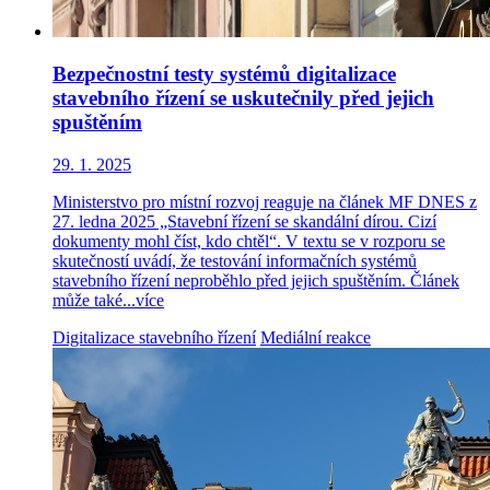
Bezpečnostní testy systémů digitalizace
stavebního řízení se uskutečnily před jejich
spuštěním
29. 1. 2025
Ministerstvo pro místní rozvoj reaguje na článek MF DNES z
27. ledna 2025 „Stavební řízení se skandální dírou. Cizí
dokumenty mohl číst, kdo chtěl“. V textu se v rozporu se
skutečností uvádí, že testování informačních systémů
stavebního řízení neproběhlo před jejich spuštěním. Článek
může také...
více
Digitalizace stavebního řízení
Mediální reakce