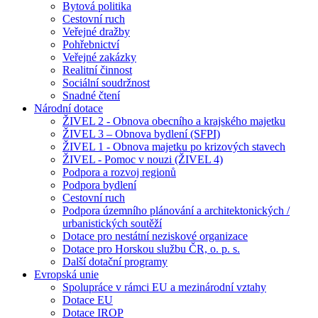
Bytová politika
Cestovní ruch
Veřejné dražby
Pohřebnictví
Veřejné zakázky
Realitní činnost
Sociální soudržnost
Snadné čtení
Národní dotace
ŽIVEL 2 - Obnova obecního a krajského majetku
ŽIVEL 3 – Obnova bydlení (SFPI)
ŽIVEL 1 - Obnova majetku po krizových stavech
ŽIVEL - Pomoc v nouzi (ŽIVEL 4)
Podpora a rozvoj regionů
Podpora bydlení
Cestovní ruch
Podpora územního plánování a architektonických /
urbanistických soutěží
Dotace pro nestátní neziskové organizace
Dotace pro Horskou službu ČR, o. p. s.
Další dotační programy
Evropská unie
Spolupráce v rámci EU a mezinárodní vztahy
Dotace EU
Dotace IROP