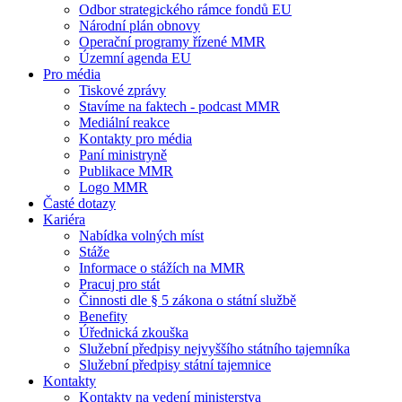
Odbor strategického rámce fondů EU
Národní plán obnovy
Operační programy řízené MMR
Územní agenda EU
Pro média
Tiskové zprávy
Stavíme na faktech - podcast MMR
Mediální reakce
Kontakty pro média
Paní ministryně
Publikace MMR
Logo MMR
Časté dotazy
Kariéra
Nabídka volných míst
Stáže
Informace o stážích na MMR
Pracuj pro stát
Činnosti dle § 5 zákona o státní službě
Benefity
Úřednická zkouška
Služební předpisy nejvyššího státního tajemníka
Služební předpisy státní tajemnice
Kontakty
Kontakty na vedení ministerstva