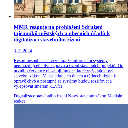
MMR reaguje na prohlášení Sdružení
tajemníků městských a obecních úřadů k
digitalizaci stavebního řízení
3. 7. 2024
Resort nesouhlasí s tvrzením, že informační systémy
neumožňují efektivní správu a řízení stavebních projektů. Od
prvního července obsahují funkce, které vyžaduje nový
stavební zákon. V následujících dnech a týdnech dojde k
opravě chyb a postupně se systémy budou rozšiřovat a
vylepšovat směrem k...
více
Digitalizace stavebního řízení
Nový stavební zákon
Mediální
reakce