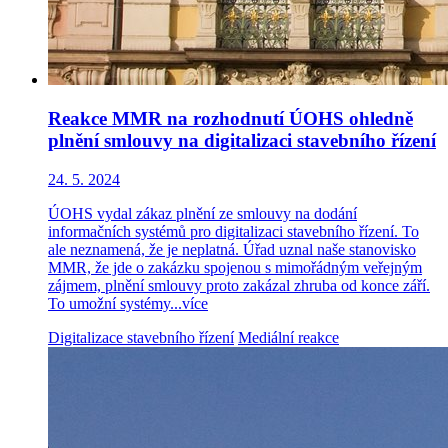
Reakce MMR na rozhodnutí ÚOHS ohledně
plnění smlouvy na digitalizaci stavebního řízení
24. 5. 2024
ÚOHS vydal zákaz plnění ze smlouvy na dodání
informačních systémů pro digitalizaci stavebního řízení. To
ale neznamená, že je neplatná. Úřad uznal naše stanovisko
MMR, že jde o zakázku spojenou s mimořádným veřejným
zájmem, plnění smlouvy proto zakázal zhruba od konce září.
To umožní systémy...
více
Digitalizace stavebního řízení
Mediální reakce