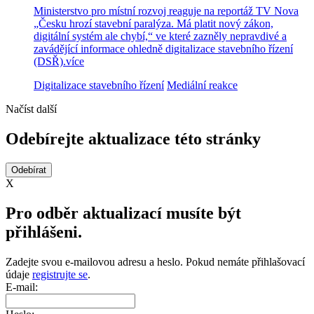
Ministerstvo pro místní rozvoj reaguje na reportáž TV Nova
„Česku hrozí stavební paralýza. Má platit nový zákon,
digitální systém ale chybí,“ ve které zazněly nepravdivé a
zavádějící informace ohledně digitalizace stavebního řízení
(DSŘ).
více
Digitalizace stavebního řízení
Mediální reakce
Načíst další
Odebírejte aktualizace této stránky
X
Pro odběr aktualizací musíte být
přihlášeni.
Zadejte svou e-mailovou adresu a heslo. Pokud nemáte přihlašovací
údaje
registrujte se
.
E-mail: