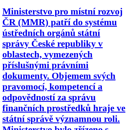
Ministerstvo pro místní rozvoj
ČR (MMR) patří do systému
ústředních orgánů státní
správy České republiky v
oblastech, vymezených
příslušnými právními
dokumenty. Objemem svých
pravomocí, kompetencí a
odpovědností za správu
finančních prostředků hraje ve
státní správě významnou roli.
Ministerstvo bylo zřízeno s