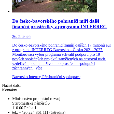
Do česko-bavorského pohraničí míří další
finanční prostředky z programu INTERREG
26. 5. 2026
Do česko-bavorského pohraničí zamíří dalších 17 milionů eur
z programu INTERREG Bavorsko – Česko 2021–2027.
Monitorovací výbor programu schválil podporu pro 19
nových společných projektů zaměřených na cestovní ruch,
vzdělávání, ochranu životního prostředí i spolupráci
záchranných...
více
Bavorsko
Interreg
Přeshraniční spolupráce
Načíst další
Kontakty
Ministerstvo pro místní rozvoj
Staroměstské náměstí 6
110 00 Praha 1
tel.: +420 224 861 111 (ústředna)