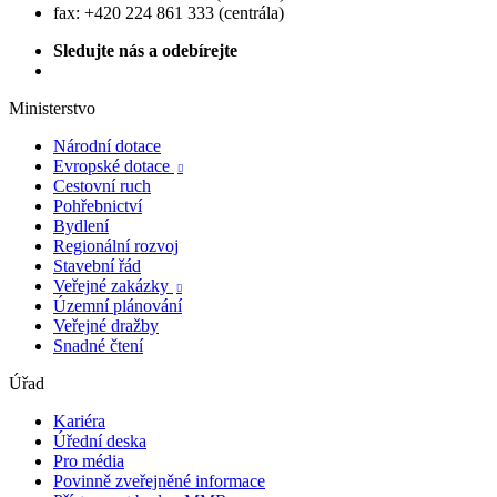
fax: +420 224 861 333 (centrála)
Sledujte nás a odebírejte
Ministerstvo
Národní dotace
Evropské dotace

Cestovní ruch
Pohřebnictví
Bydlení
Regionální rozvoj
Stavební řád
Veřejné zakázky

Územní plánování
Veřejné dražby
Snadné čtení
Úřad
Kariéra
Úřední deska
Pro média
Povinně zveřejněné informace