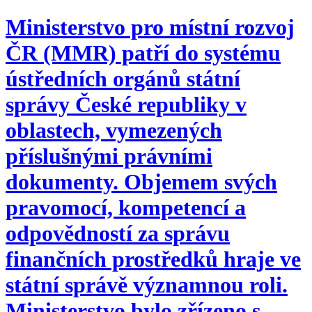
Ministerstvo pro místní rozvoj
ČR (MMR) patří do systému
ústředních orgánů státní
správy České republiky v
oblastech, vymezených
příslušnými právními
dokumenty. Objemem svých
pravomocí, kompetencí a
odpovědností za správu
finančních prostředků hraje ve
státní správě významnou roli.
Ministerstvo bylo zřízeno s