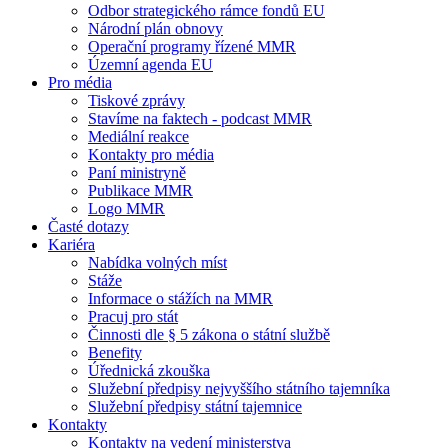
Odbor strategického rámce fondů EU
Národní plán obnovy
Operační programy řízené MMR
Územní agenda EU
Pro média
Tiskové zprávy
Stavíme na faktech - podcast MMR
Mediální reakce
Kontakty pro média
Paní ministryně
Publikace MMR
Logo MMR
Časté dotazy
Kariéra
Nabídka volných míst
Stáže
Informace o stážích na MMR
Pracuj pro stát
Činnosti dle § 5 zákona o státní službě
Benefity
Úřednická zkouška
Služební předpisy nejvyššího státního tajemníka
Služební předpisy státní tajemnice
Kontakty
Kontakty na vedení ministerstva