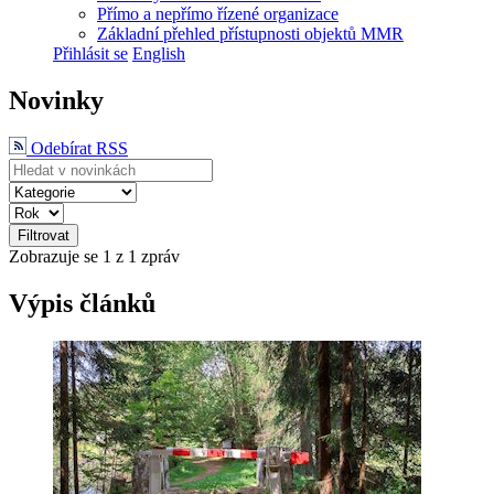
Přímo a nepřímo řízené organizace
Základní přehled přístupnosti objektů MMR
Přihlásit se
English
Novinky
Odebírat RSS
Filtrovat
Zobrazuje se
1
z 1 zpráv
Výpis článků