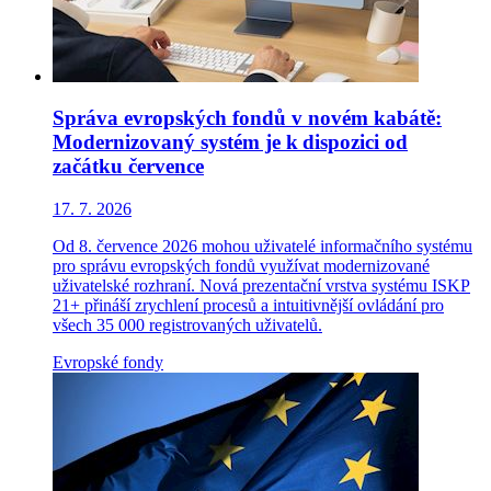
Správa evropských fondů v novém kabátě:
Modernizovaný systém je k dispozici od
začátku července
17. 7. 2026
Od 8. července 2026 mohou uživatelé informačního systému
pro správu evropských fondů využívat modernizované
uživatelské rozhraní. Nová prezentační vrstva systému ISKP
21+ přináší zrychlení procesů a intuitivnější ovládání pro
všech 35 000 registrovaných uživatelů.
Evropské fondy