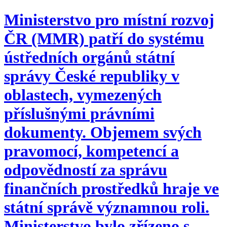
Ministerstvo pro místní rozvoj
ČR (MMR) patří do systému
ústředních orgánů státní
správy České republiky v
oblastech, vymezených
příslušnými právními
dokumenty. Objemem svých
pravomocí, kompetencí a
odpovědností za správu
finančních prostředků hraje ve
státní správě významnou roli.
Ministerstvo bylo zřízeno s