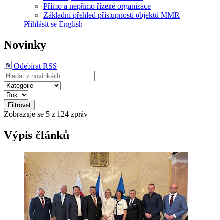
Přímo a nepřímo řízené organizace
Základní přehled přístupnosti objektů MMR
Přihlásit se
English
Novinky
Odebírat RSS
Filtrovat
Zobrazuje se
5
z 124 zpráv
Výpis článků