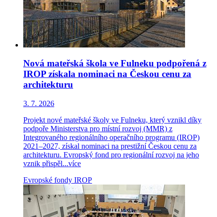
Nová mateřská škola ve Fulneku podpořená z
IROP získala nominaci na Českou cenu za
architekturu
3. 7. 2026
Projekt nové mateřské školy ve Fulneku, který vznikl díky
podpoře Ministerstva pro místní rozvoj (MMR) z
Integrovaného regionálního operačního programu (IROP)
2021–2027, získal nominaci na prestižní Českou cenu za
architekturu. Evropský fond pro regionální rozvoj na jeho
vznik přispěl...
více
Evropské fondy
IROP