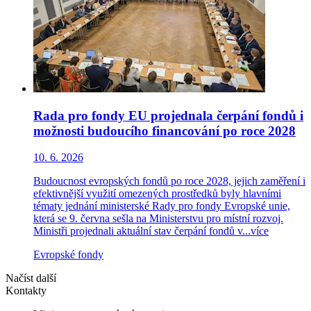
Rada pro fondy EU projednala čerpání fondů i
možnosti budoucího financování po roce 2028
10. 6. 2026
Budoucnost evropských fondů po roce 2028, jejich zaměření i
efektivnější využití omezených prostředků byly hlavními
tématy jednání ministerské Rady pro fondy Evropské unie,
která se 9. června sešla na Ministerstvu pro místní rozvoj.
Ministři projednali aktuální stav čerpání fondů v...
více
Evropské fondy
Načíst další
Kontakty