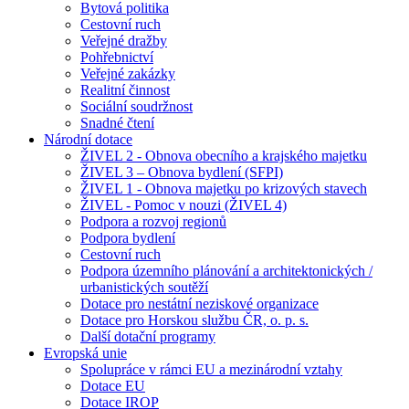
Bytová politika
Cestovní ruch
Veřejné dražby
Pohřebnictví
Veřejné zakázky
Realitní činnost
Sociální soudržnost
Snadné čtení
Národní dotace
ŽIVEL 2 - Obnova obecního a krajského majetku
ŽIVEL 3 – Obnova bydlení (SFPI)
ŽIVEL 1 - Obnova majetku po krizových stavech
ŽIVEL - Pomoc v nouzi (ŽIVEL 4)
Podpora a rozvoj regionů
Podpora bydlení
Cestovní ruch
Podpora územního plánování a architektonických /
urbanistických soutěží
Dotace pro nestátní neziskové organizace
Dotace pro Horskou službu ČR, o. p. s.
Další dotační programy
Evropská unie
Spolupráce v rámci EU a mezinárodní vztahy
Dotace EU
Dotace IROP