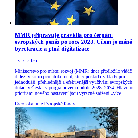
MMR připravuje pravidla pro čerpání
evropských peněz po roce 2028. Cílem je méně
byrokracie a plná digitalizace
13. 7. 2026
Ministerstvo pro místní rozvoj (MMR) dnes předložilo vládě
důležitý koncepční dokument, který pokládá základy pro
jednodušší, přehlednější a efektivnější využívání evropských
dotací v Česku v programovém období 2028–2034. Hlavními
prioritami nového nastavení jsou výrazné snížení...
více
Evropská unie
Evropské fondy