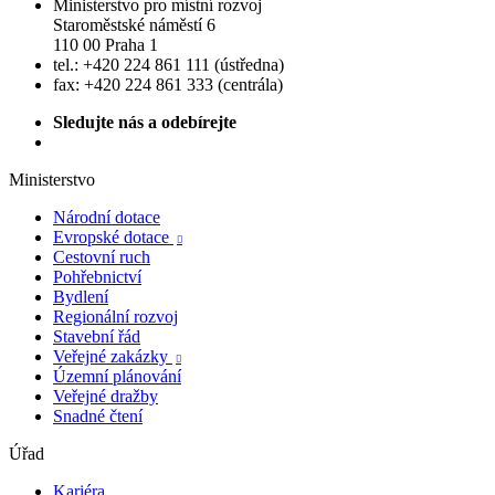
Ministerstvo pro místní rozvoj
Staroměstské náměstí 6
110 00 Praha 1
tel.: +420 224 861 111 (ústředna)
fax: +420 224 861 333 (centrála)
Sledujte nás a odebírejte
Ministerstvo
Národní dotace
Evropské dotace

Cestovní ruch
Pohřebnictví
Bydlení
Regionální rozvoj
Stavební řád
Veřejné zakázky

Územní plánování
Veřejné dražby
Snadné čtení
Úřad
Kariéra