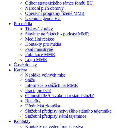
Odbor strategického rámce fondů EU
Národní plán obnovy
Operační programy řízené MMR
Územní agenda EU
Pro média
Tiskové zprávy
Stavíme na faktech - podcast MMR
Mediální reakce
Kontakty pro média
Paní ministryně
Publikace MMR
Logo MMR
Časté dotazy
Kariéra
Nabídka volných míst
Stáže
Informace o stážích na MMR
Pracuj pro stát
Činnosti dle § 5 zákona o státní službě
Benefity
Úřednická zkouška
Služební předpisy nejvyššího státního tajemníka
Služební předpisy státní tajemnice
Kontakty
Kontakty na vedení ministerstva