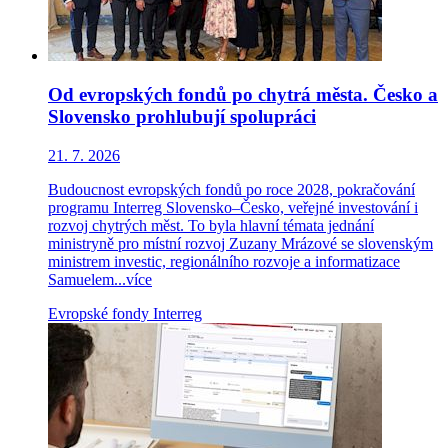
Od evropských fondů po chytrá města. Česko a
Slovensko prohlubují spolupráci
21. 7. 2026
Budoucnost evropských fondů po roce 2028, pokračování
programu Interreg Slovensko–Česko, veřejné investování i
rozvoj chytrých měst. To byla hlavní témata jednání
ministryně pro místní rozvoj Zuzany Mrázové se slovenským
ministrem investic, regionálního rozvoje a informatizace
Samuelem...
více
Evropské fondy
Interreg