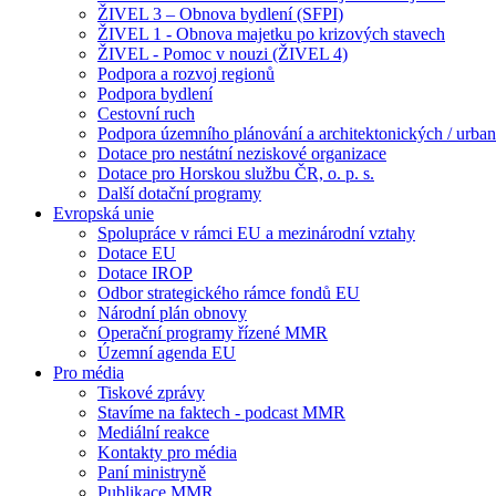
ŽIVEL 3 – Obnova bydlení (SFPI)
ŽIVEL 1 - Obnova majetku po krizových stavech
ŽIVEL - Pomoc v nouzi (ŽIVEL 4)
Podpora a rozvoj regionů
Podpora bydlení
Cestovní ruch
Podpora územního plánování a architektonických / urbani
Dotace pro nestátní neziskové organizace
Dotace pro Horskou službu ČR, o. p. s.
Další dotační programy
Evropská unie
Spolupráce v rámci EU a mezinárodní vztahy
Dotace EU
Dotace IROP
Odbor strategického rámce fondů EU
Národní plán obnovy
Operační programy řízené MMR
Územní agenda EU
Pro média
Tiskové zprávy
Stavíme na faktech - podcast MMR
Mediální reakce
Kontakty pro média
Paní ministryně
Publikace MMR