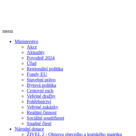
menu
Ministerstvo
Akce
Aktuality
Povodně 2024
Úřad
Regionální politika
Fondy EU
Stavební právo
Bytová politika
Cestovní ruch
Veřejné dražby
Pohřebnictví
Veřejné zakázky
Realitní činnost
Sociální soudržnost
Snadné čtení
Národní dotace
ŽIVEL 2 - Obnova obecního a krajského majetku