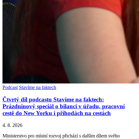
Podcast
Stavíme na faktech
Čtvrtý díl podcastu Stavíme na faktech:
Prázdninový speciál o bilanci v úřadu, pracovní
cestě do New Yorku i příhodách na cestách
4. 8. 2026
Ministerstvo pro místní rozvoj přichází s dalším dílem svého