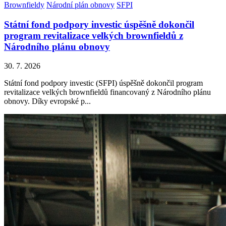
Brownfieldy
Národní plán obnovy
SFPI
Státní fond podpory investic úspěšně dokončil
program revitalizace velkých brownfieldů z
Národního plánu obnovy
30. 7. 2026
Státní fond podpory investic (SFPI) úspěšně dokončil program
revitalizace velkých brownfieldů financovaný z Národního plánu
obnovy. Díky evropské p...