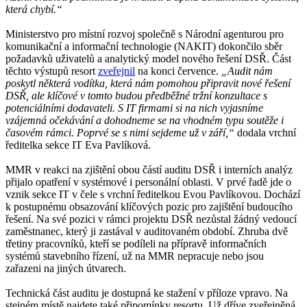
která chybí.“
Ministerstvo pro místní rozvoj společně s Národní agenturou pro
komunikační a informační technologie (NAKIT) dokončilo sběr
požadavků uživatelů a analytický model nového řešení DSŘ. Část
těchto výstupů resort
zveřejnil
na konci července.
„Audit nám
poskytl některá vodítka, která nám pomohou připravit nové řešení
DSŘ, ale klíčové v tomto budou předběžné tržní konzultace s
potenciálními dodavateli. S IT firmami si na nich vyjasníme
vzájemná očekávání a dohodneme se na vhodném typu soutěže i
časovém rámci. Poprvé se s nimi sejdeme už v září,“
dodala vrchní
ředitelka sekce IT Eva Pavlíková.
MMR v reakci na zjištění obou částí auditu DSŘ i interních analýz
přijalo opatření v systémové i personální oblasti. V prvé řadě jde o
vznik sekce IT v čele s vrchní ředitelkou Evou Pavlíkovou. Dochází
k postupnému obsazování klíčových pozic pro zajištění budoucího
řešení. Na své pozici v rámci projektu DSŘ nezůstal žádný vedoucí
zaměstnanec, který ji zastával v auditovaném období. Zhruba dvě
třetiny pracovníků, kteří se podíleli na přípravě informačních
systémů stavebního řízení, už na MMR nepracuje nebo jsou
zařazeni na jiných útvarech.
Technická část auditu je dostupná ke stažení v příloze vpravo. Na
stejném místě najdete také připomínky resortu. Už dříve zveřejněná