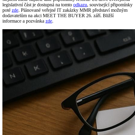
legislativní část je dostupná na tomto
odkazu
, související připomínky
poté
zde
. Plánované veřejné IT zakázky MMR představí možným
dodavatelům na akci MEET THE BUYER 26. září. Bližší
informace a pozvánka
zde
.