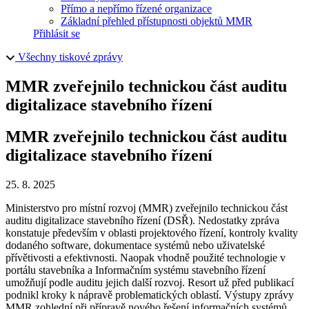
Přímo a nepřímo řízené organizace
Základní přehled přístupnosti objektů MMR
Přihlásit se
Všechny tiskové zprávy
MMR zveřejnilo technickou část auditu
digitalizace stavebního řízení
MMR zveřejnilo technickou část auditu
digitalizace stavebního řízení
25. 8. 2025
Ministerstvo pro místní rozvoj (MMR) zveřejnilo technickou část
auditu digitalizace stavebního řízení (DSŘ). Nedostatky zpráva
konstatuje především v oblasti projektového řízení, kontroly kvality
dodaného software, dokumentace systémů nebo uživatelské
přívětivosti a efektivnosti. Naopak vhodně použité technologie v
portálu stavebníka a Informačním systému stavebního řízení
umožňují podle auditu jejich další rozvoj. Resort už před publikací
podnikl kroky k nápravě problematických oblastí. Výstupy zprávy
MMR zohlední při přípravě nového řešení informačních systémů.