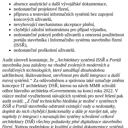
absence analytické a další vývojářské dokumentace,
nedostatečné projektové řízení,
příprava a testování informačních systémů bez zapojení
koncových uživatelů,
nevyhovující mechanismus akceptace plnění,
chybějící záložní infrastruktura pro případ výpadku,
nedostatečné pokrytí potřeb uživatelů a omezená použitelnost
portálu stavebníka i Informačního systému stavebního řízení
(ISSŘ),
nedostatečné proškolení uživatelů.
Audit zároveň konstatuje, že
„Architektury systémů ISSŘ a Portál
stavebníka jsou založeny na vhodně zvolených moderních a
osvědčených technologiích, které umožňují dlouhodobou
udržitelnost, škálovatelnost, otevřenost pro další integrace a další
rozvoj systémů.“
Za odůvodněnou a správnou také označuje změnu
koncepce IT architektury DSŘ, kterou na návrh MMR schválil
odbor hlavního architekta eGovernmentu na konci roku 2022. V
otázce možné využitelnosti stávajících systémů pro nové řešení pak
audit uvádí:
„Z čistě technického hlediska je možné v systémech
ISSŘ a Portál stavebníka odstranit existující vady a nedostatky,
doplnit do nich chybějící funkcionality a dále je rozvíjet tak, aby
naplnily (v integraci s navazujícími systémy schválené celkové
architektury DSŘ) všechny požadavky plné digitalizace stavebního
řízení. Nutnou podmínkou je kvalitní a úplná dokumentace systémů,