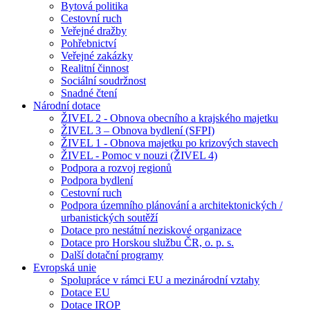
Bytová politika
Cestovní ruch
Veřejné dražby
Pohřebnictví
Veřejné zakázky
Realitní činnost
Sociální soudržnost
Snadné čtení
Národní dotace
ŽIVEL 2 - Obnova obecního a krajského majetku
ŽIVEL 3 – Obnova bydlení (SFPI)
ŽIVEL 1 - Obnova majetku po krizových stavech
ŽIVEL - Pomoc v nouzi (ŽIVEL 4)
Podpora a rozvoj regionů
Podpora bydlení
Cestovní ruch
Podpora územního plánování a architektonických /
urbanistických soutěží
Dotace pro nestátní neziskové organizace
Dotace pro Horskou službu ČR, o. p. s.
Další dotační programy
Evropská unie
Spolupráce v rámci EU a mezinárodní vztahy
Dotace EU
Dotace IROP