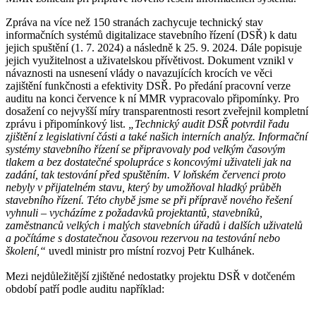
Zpráva na více než 150 stranách zachycuje technický stav
informačních systémů digitalizace stavebního řízení (DSŘ) k datu
jejich spuštění (1. 7. 2024) a následně k 25. 9. 2024. Dále popisuje
jejich využitelnost a uživatelskou přívětivost. Dokument vznikl v
návaznosti na usnesení vlády o navazujících krocích ve věci
zajištění funkčnosti a efektivity DSŘ. Po předání pracovní verze
auditu na konci července k ní MMR vypracovalo připomínky. Pro
dosažení co nejvyšší míry transparentnosti resort zveřejnil kompletní
zprávu i připomínkový list.
„Technický audit DSŘ potvrdil řadu
zjištění z legislativní části a také našich interních analýz. Informační
systémy stavebního řízení se připravovaly pod velkým časovým
tlakem a bez dostatečné spolupráce s koncovými uživateli jak na
zadání, tak testování před spuštěním. V loňském červenci proto
nebyly v přijatelném stavu, který by umožňoval hladký průběh
stavebního řízení. Této chybě jsme se při přípravě nového řešení
vyhnuli –
⁠⁠⁠⁠⁠⁠ vycházíme z požadavků projektantů, stavebníků,
zaměstnanců velkých i malých stavebních úřadů i dalších uživatelů
a počítáme s dostatečnou časovou rezervou na testování nebo
školení,“
uvedl ministr pro místní rozvoj Petr Kulhánek.
Mezi nejdůležitější zjištěné nedostatky projektu DSŘ v dotčeném
období patří podle auditu například: