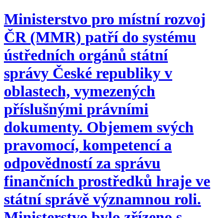
Ministerstvo pro místní rozvoj
ČR (MMR) patří do systému
ústředních orgánů státní
správy České republiky v
oblastech, vymezených
příslušnými právními
dokumenty. Objemem svých
pravomocí, kompetencí a
odpovědností za správu
finančních prostředků hraje ve
státní správě významnou roli.
Ministerstvo bylo zřízeno s