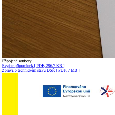
Připojené soubory
Registr připomínek
[ PDF, 296.7 KB ]
Zpráva o technickém stavu DSŘ
[ PDF, 7 MB ]