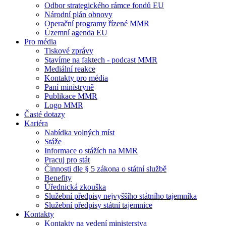
Odbor strategického rámce fondů EU
Národní plán obnovy
Operační programy řízené MMR
Územní agenda EU
Pro média
Tiskové zprávy
Stavíme na faktech - podcast MMR
Mediální reakce
Kontakty pro média
Paní ministryně
Publikace MMR
Logo MMR
Časté dotazy
Kariéra
Nabídka volných míst
Stáže
Informace o stážích na MMR
Pracuj pro stát
Činnosti dle § 5 zákona o státní službě
Benefity
Úřednická zkouška
Služební předpisy nejvyššího státního tajemníka
Služební předpisy státní tajemnice
Kontakty
Kontakty na vedení ministerstva