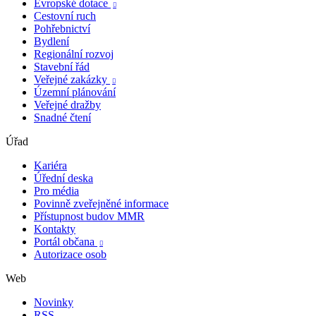
Evropské dotace

Cestovní ruch
Pohřebnictví
Bydlení
Regionální rozvoj
Stavební řád
Veřejné zakázky

Územní plánování
Veřejné dražby
Snadné čtení
Úřad
Kariéra
Úřední deska
Pro média
Povinně zveřejněné informace
Přístupnost budov MMR
Kontakty
Portál občana

Autorizace osob
Web
Novinky
RSS